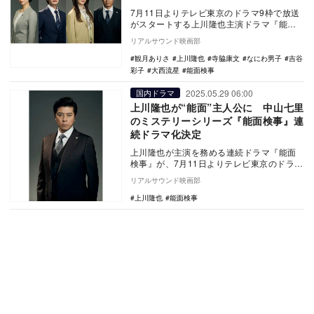
7月11日よりテレビ東京のドラマ9枠で放送
がスタートする上川隆也主演ドラマ『能面
検事』の追加キャストとして、吉谷彩子、
リアルサウンド映画部
大西流星（…
観月ありさ
上川隆也
寺脇康文
なにわ男子
吉谷
彩子
大西流星
能面検事
2025.05.29 06:00
国内ドラマ
上川隆也が“能面”主人公に 中山七里
のミステリーシリーズ『能面検事』連
続ドラマ化決定
上川隆也が主演を務める連続ドラマ『能面
検事』が、7月11日よりテレビ東京のドラマ
9枠で放送されることが決定した。 本作
リアルサウンド映画部
は、ベ…
上川隆也
能面検事