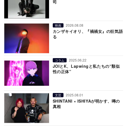
司
2026.08.08
映画
カンザキイオリ、『禍禍女』の狂気語
る
2025.06.22
コラム
JOIとK、Lapwingと私たちの“類似
性の正体”
2025.08.01
文芸
SHINTANI × ISHIYAが明かす、噂の
真相