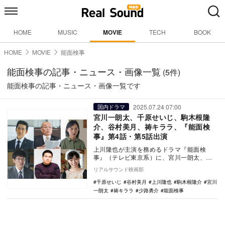
HOME
MUSIC
MOVIE
TECH
BOOK
HOME
MOVIE
能面検事
能面検事の記事・ニュース・画像一覧
(5件)
能面検事の記事・ニュース・画像一覧です
2025.07.24 07:00
国内ドラマ
宮川一朗太、千原せいじ、駒木根隆
介、谷村美月、祷キララ、『能面検
事』第4話・第5話出演
上川隆也が主演を務めるドラマ『能面検
事』（テレビ東京系）に、宮川一朗太、少
路勇介、千原せいじ、駒木根隆介、谷村美
リアルサウンド映画部
月、祷キララがゲ…
千原せいじ
谷村美月
上川隆也
駒木根隆介
宮川
一朗太
祷キララ
少路勇介
能面検事