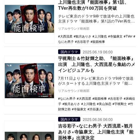
上川隆也主演『能面検事』第1話、
TVer再生数が100万回を突破
テレビ東京のドラマ9枠で放送中の上川隆也
主演ドラマ『能面検事』第1話のTVer再生数
が100万回を突破した。（※） TVerで…
リアルサウンド映画部
大西流星
観月ありさ
上川隆也
寺脇康文
TVer
なにわ男子
吉谷彩子
能面検事
2025.06.19 06:00
国内ドラマ
宇梶剛士＆竹財輝之助、『能面検事』
出演 上川隆也、大西流星ら集結のメ
インビジュアルも
7月11日よりテレビ東京のドラマ9枠で放送
がスタートする上川隆也主演ドラマ『能面
検事』に宇梶剛士と竹財輝之助が出演する
リアルサウンド映画部
ことが発表…
なにわ男子
大西流星
能面検事
吉谷彩子
床嶋佳
子
観月ありさ
上川隆也
美山加恋
宇梶剛士
竹
財輝之助
寺脇康文
渋谷謙人
2025.06.06 06:00
国内ドラマ
吉谷彩子×なにわ男子 大西流星×観月
ありさ×寺脇康文、上川隆也主演『能
面検事』出演決定