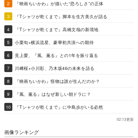
『映画ちいかわ』が描いた“恐ろしさ”の正体
『Tシャツが乾くまで』脚本を生方美久が語る
『Tシャツが乾くまで』高橋文哉の新境地
小栗旬×横浜流星、豪華初共演への期待
見上愛、『風、薫る』との1年を振り返る
川﨑桜×小川彩、乃木坂46の未来を語る
『映画ちいかわ』怪物は誰が生んだのか？
『風、薫る』はなぜ新しい朝ドラに？
『Tシャツが乾くまで』に中島歩がいる必然
02:13更新
画像ランキング