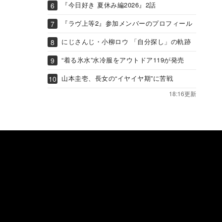
『今日好き 夏休み編2026』2話
『ラヴ上等2』参加メンバーのプロフィール
にじさんじ・小柳ロウ 「自分探し」の軌跡
“着る氷水”水冷服をアウトドア119が発売
山本圭壱、長女の“イヤイヤ期”に苦戦
18:16更新