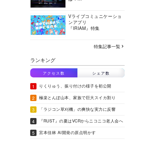
バーチャルシティコンソ
ーシアムの挑戦に迫る
Vライブコミュニケーショ
ンアプリ
『IRIAM』特集
特集記事一覧
ランキング
アクセス数
シェア数
りくりゅう、振り付けの様子を初公開
極楽とんぼ山本、家族で巨大スイカ割り
「ラジコン草刈機」の爽快な実力に反響
『RUST』の夏はVCRからニコニコ老人会へ
宮本佳林 AI開発の原点明かす