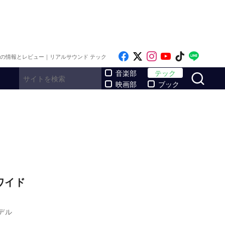
Like on Facebook
Follow on x
Follow on Inst
Follow on Y
Follow on
Follo
メの情報とレビュー｜リアルサウンド テック
サ
音楽部
テック
映画部
ブック
ワイド
デル