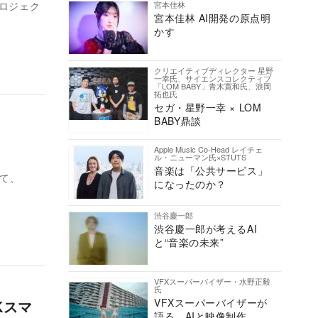
宮本佳林
プロジェク
宮本佳林 AI開発の原点明
かす
クリエイティブディレクター 星野
一幸氏、サイエンスコレクティブ
「LOM BABY」青木寛和氏、浪岡
拓也氏
セガ・星野一幸 × LOM
BABY鼎談
Apple Music Co-Head レイチェ
ル・ニューマン氏×STUTS
音楽は「公共サービス」
して、
になったのか？
渋谷慶一郎
渋谷慶一郎が考えるAI
と“音楽の未来”
VFXスーパーバイザー・水野正毅
氏
VFXスーパーバイザーが
Kスマ
語る、AIと映像制作