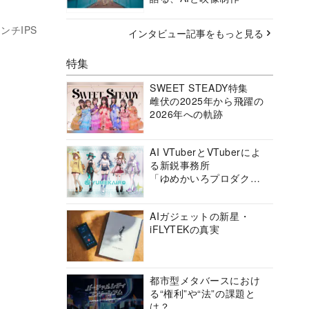
ンチIPS
インタビュー記事をもっと見る
特集
SWEET STEADY特集
雌伏の2025年から飛躍の
2026年への軌跡
AI VTuberとVTuberによ
る新鋭事務所
「ゆめかいろプロダクシ
ョン」の挑戦に迫る
AIガジェットの新星・
iFLYTEKの真実
都市型メタバースにおけ
る“権利”や“法”の課題と
は？