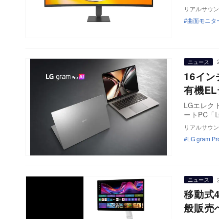
リアルサウン
曲面モニタ
ニュース
16イン
有機E
LGエレク
ートPC「LG
リアルサウン
LG gram Pr
ニュース
移動式4
般販売