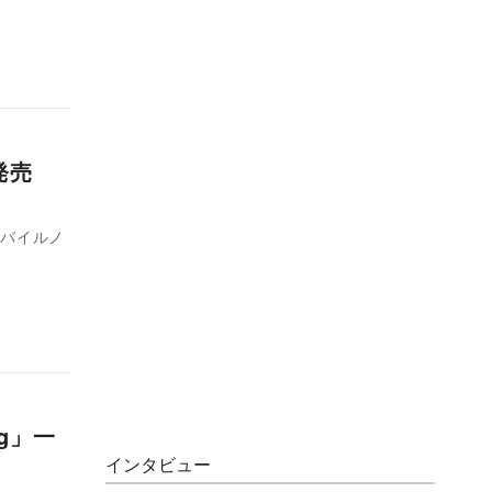
6』発売
モバイルノ
ng」一
インタビュー