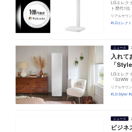
LGエレク
ト歴代1位
リアルサウン
LGエレク
ニュース
入れて
「Sty
LGエレク
『S3WW
リアルサウン
LG Styler
ニュース
ビジネ