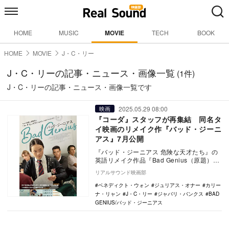
HOME
MUSIC
MOVIE
TECH
BOOK
HOME
MOVIE
J・C・リー
J・C・リーの記事・ニュース・画像一覧
(1件)
J・C・リーの記事・ニュース・画像一覧です
2025.05.29 08:00
映画
『コーダ』スタッフが再集結 同名タ
イ映画のリメイク作『バッド・ジーニ
アス』7月公開
『バッド・ジーニアス 危険な天才たち』の
英語リメイク作品『Bad Genius（原題）』
が、『BAD GENIUS／バッド・ジー…
リアルサウンド映画部
ベネディクト・ウォン
ジュリアス・オナー
カリー
ナ・リャン
J・C・リー
ジャバリ・バンクス
BAD
GENIUS/バッド・ジーニアス