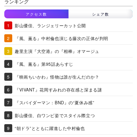
ランキング
アクセス数
シェア数
影山優佳、ランジェリーカット公開
『風、薫る』中村倫也演じる藤次の正体が判明
趣里主演『大空港』の『相棒』オマージュ
『風、薫る』第95話あらすじ
『映画ちいかわ』怪物は誰が生んだのか？
『VIVANT』花岡すみれの存在感と深まる謎
『スパイダーマン：BND』の“夏休み感”
影山優佳、白ワンピ姿でスタイル際立つ
“朝ドラ”とともに躍進した中村倫也