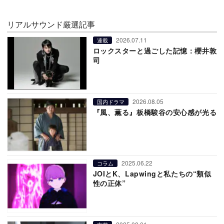
リアルサウンド厳選記事
2026.07.11
連載
ロックスターと過ごした記憶：櫻井敦
司
2026.08.05
国内ドラマ
『風、薫る』板橋駿谷の安心感が光る
2025.06.22
コラム
JOIとK、Lapwingと私たちの“類似
性の正体”