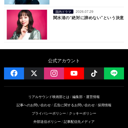
2026.07.29
国内ドラマ
関水渚の“絶対に諦めない”という決意
公式アカウント
facebook
x
instagram
YouTube
Follow on 
LI
リアルサウンド映画部とは
編集部・運営情報
記事へのお問い合わせ
広告に関するお問い合わせ
採用情報
プライバシーポリシー
クッキーポリシー
外部送信ポリシー
記事配信先メディア