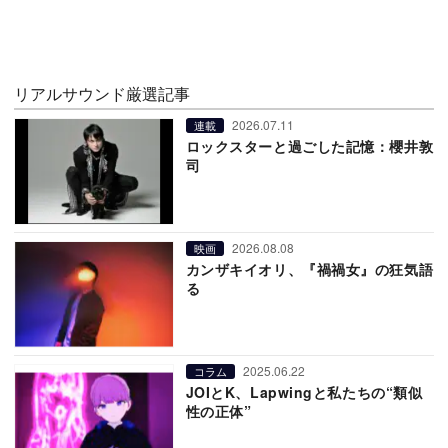
リアルサウンド厳選記事
2026.07.11
連載
ロックスターと過ごした記憶：櫻井敦
司
2026.08.08
映画
カンザキイオリ、『禍禍女』の狂気語
る
2025.06.22
コラム
JOIとK、Lapwingと私たちの“類似
性の正体”