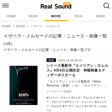
HOME
MUSIC
MOVIE
TECH
BOOK
HOME
MOVIE
イザベラ・メルセード
イザベラ・メルセードの記事・ニュース・画像一覧
(1件)
イザベラ・メルセードの記事・ニュース・画像一覧です
2024.04.26 06:00
映画
シリーズ最新作『エイリアン：ロムル
ス』9月6日公開決定 特報映像＆テ
ィザーポスターも
『エイリアン』シリーズ最新作『Alien:
Romulus（原題）』が、『エイリアン：ロ
ムルス』の邦題で9月6日に全国劇場公開
リアルサウンド映画部
さ…
リドリー・スコット
フェデ・アルバレス
ケイリ
ー・スピーニー
デヴィッド・ジョンソン
エイリア
ン：ロムルス
アーチー・ルノー
イザベラ・メルセ
ード