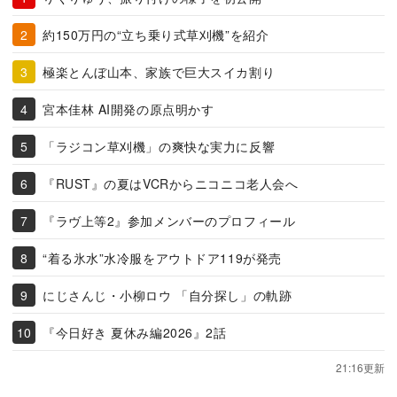
約150万円の“立ち乗り式草刈機”を紹介
極楽とんぼ山本、家族で巨大スイカ割り
宮本佳林 AI開発の原点明かす
「ラジコン草刈機」の爽快な実力に反響
『RUST』の夏はVCRからニコニコ老人会へ
『ラヴ上等2』参加メンバーのプロフィール
“着る氷水”水冷服をアウトドア119が発売
にじさんじ・小柳ロウ 「自分探し」の軌跡
『今日好き 夏休み編2026』2話
21:16更新