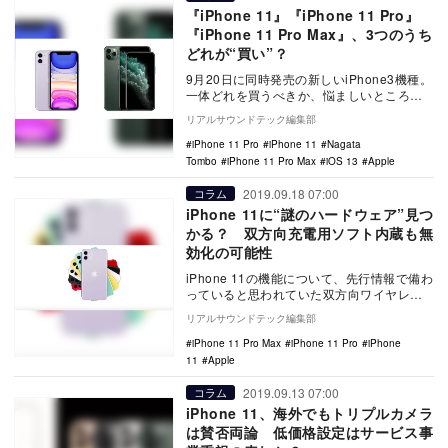
『iPhone 11』『iPhone 11 Pro』
『iPhone 11 Pro Max』、3つのうち
どれが“買い”？
9月20日に同時発売の新しいiPhone3機種。
一体どれを買うべきか、悩ましいところで
はないだろうか。本稿では、海外メディア
リアルサウンドテック編集部
の報…
iPhone 11 Pro
iPhone 11
Nagata
Tombo
iPhone 11 Pro Max
iOS 13
Apple
2019.09.18 07:00
コラム
iPhone 11に“謎のハードウェア”見つ
かる？ 双方向充電用ソフト内蔵も無
効化の可能性
iPhone 11の機能について、先行情報で備わ
っていると思われていた双方向ワイヤレス
充電。Appleは発表イベントのステージ上…
リアルサウンドテック編集部
iPhone 11 Pro Max
iPhone 11 Pro
iPhone
11
Apple
2019.09.13 07:00
コラム
iPhone 11、海外でもトリプルカメラ
は賛否両論 低価格設定はサービス事