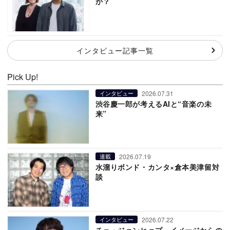
か？
インタビュー記事一覧
Pick Up!
2026.07.31
インタビュー
渋谷慶一郎が考えるAIと“音楽の未
来”
2026.07.19
連載
水溜りボンド・カンタ×倉本美津留対
談
2026.07.22
インタビュー