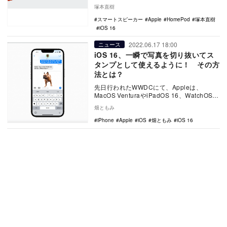
情報が複数登場している。次期HomePod…
塚本直樹
スマートスピーカー
Apple
HomePod
塚本直樹
iOS 16
2022.06.17 18:00
ニュース
iOS 16、一瞬で写真を切り抜いてス
タンプとして使えるように！ その方
法とは？
先日行われたWWDCにて、Appleは、
MacOS VenturaやiPadOS 16、WatchOS
9、そしてiOS 16に…
畑ともみ
iPhone
Apple
iOS
畑ともみ
iOS 16