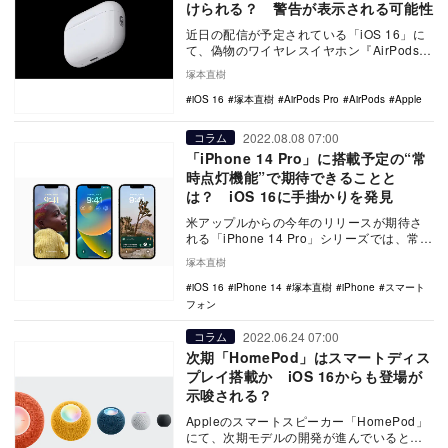
けられる？ 警告が表示される可能性
近日の配信が予定されている「iOS 16」に
て、偽物のワイヤレスイヤホン『AirPods』
を接続した際に警告が表示されるように
塚本直樹
な…
iOS 16
塚本直樹
AirPods Pro
AirPods
Apple
2022.08.08 07:00
コラム
「iPhone 14 Pro」に搭載予定の“常
時点灯機能”で期待できることと
は？ iOS 16に手掛かりを発見
米アップルからの今年のリリースが期待さ
れる「iPhone 14 Pro」シリーズでは、常時
点灯ディスプレイの搭載が予測されてい
塚本直樹
る…
iOS 16
iPhone 14
塚本直樹
iPhone
スマート
フォン
2022.06.24 07:00
コラム
次期「HomePod」はスマートディス
プレイ搭載か iOS 16からも登場が
示唆される？
Appleのスマートスピーカー「HomePod」
にて、次期モデルの開発が進んでいるとの