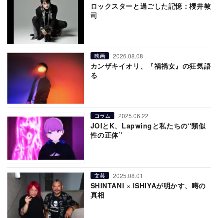
ロックスターと過ごした記憶：櫻井敦
司
2026.08.08
映画
カンザキイオリ、『禍禍女』の狂気語
る
2025.06.22
コラム
JOIとK、Lapwingと私たちの“類似
性の正体”
2025.08.01
文芸
SHINTANI × ISHIYAが明かす、噂の
真相