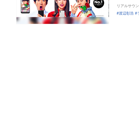
リアルサウン
渡辺彰浩