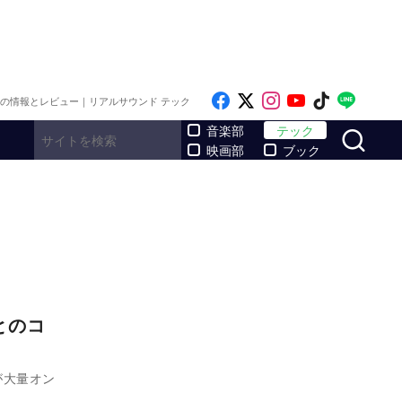
Like on Facebook
Follow on x
Follow on Inst
Follow on Y
Follow on
Follo
メの情報とレビュー｜リアルサウンド テック
サ
音楽部
テック
映画部
ブック
とのコ
Mが大量オン