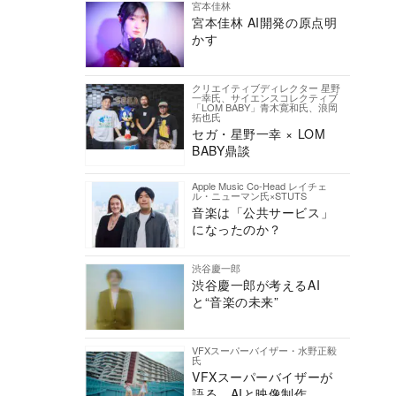
宮本佳林
宮本佳林 AI開発の原点明
かす
クリエイティブディレクター 星野
一幸氏、サイエンスコレクティブ
「LOM BABY」青木寛和氏、浪岡
拓也氏
セガ・星野一幸 × LOM
BABY鼎談
Apple Music Co-Head レイチェ
ル・ニューマン氏×STUTS
音楽は「公共サービス」
になったのか？
渋谷慶一郎
渋谷慶一郎が考えるAI
と“音楽の未来”
VFXスーパーバイザー・水野正毅
氏
VFXスーパーバイザーが
語る、AIと映像制作