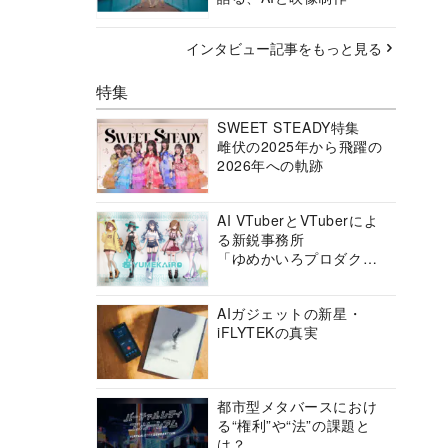
インタビュー記事をもっと見る
特集
SWEET STEADY特集
雌伏の2025年から飛躍の
2026年への軌跡
AI VTuberとVTuberによ
る新鋭事務所
「ゆめかいろプロダクシ
ョン」の挑戦に迫る
AIガジェットの新星・
iFLYTEKの真実
都市型メタバースにおけ
る“権利”や“法”の課題と
は？