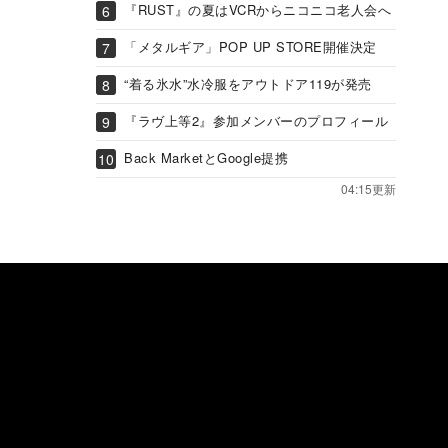
『RUST』の夏はVCRからニコニコ老人会へ
「メタルギア」POP UP STORE開催決定
“着る氷水”水冷服をアウトドア119が発売
『ラヴ上等2』参加メンバーのプロフィール
Back MarketとGoogle提携
04:15更新