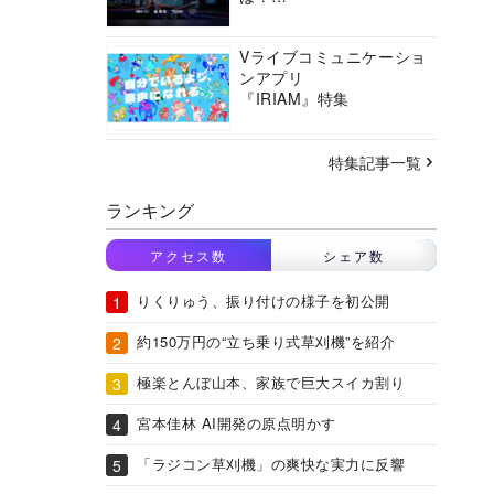
バーチャルシティコンソ
ーシアムの挑戦に迫る
Vライブコミュニケーショ
ンアプリ
『IRIAM』特集
特集記事一覧
ランキング
アクセス数
シェア数
りくりゅう、振り付けの様子を初公開
約150万円の“立ち乗り式草刈機”を紹介
極楽とんぼ山本、家族で巨大スイカ割り
宮本佳林 AI開発の原点明かす
「ラジコン草刈機」の爽快な実力に反響