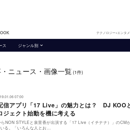
BOOK
テクノロジー×エンタ
ース
ジャンル別
事・ニュース・画像一覧
(1件)
19.01.06 07:00
信アプリ「17 Live」の魅力とは？ DJ KOO
ロジェクト始動を機に考える
からNON STYLEと泉里香が出演する「17 Live（イチナナ）」のC
ている。「いろんな人とお…