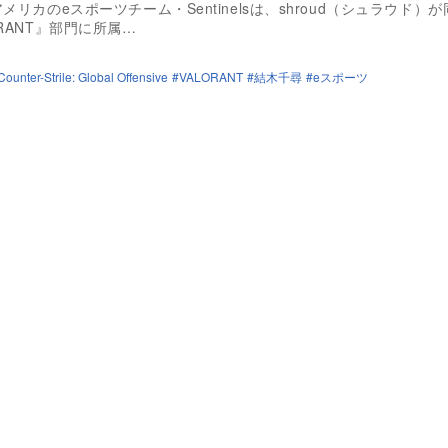
メリカのeスポーツチーム・Sentinelsは、shroud（シュラウド）
ORANT』部門に所属…
Counter-Strile: Global Offensive
VALORANT
結木千尋
eスポーツ