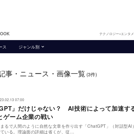
BOOK
テクノロジー×エンタ
ース
ジャンル別
記事・ニュース・画像一覧
(3件)
23.02.13 07:00
atGPT」だけじゃない？ AI技術によって加速す
とゲーム企業の戦い
まるで人間のように自然な文章を作り出す「ChatGPT」（対話型AI
っている。理論面の詳細は省くが、従…