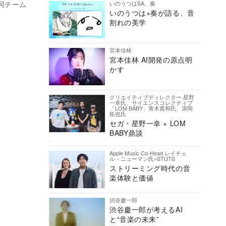
いのうつはSA、奏
が同チーム
いのうつは×奏が語る、音
割れの美学
宮本佳林
宮本佳林 AI開発の原点明
かす
クリエイティブディレクター 星野
一幸氏、サイエンスコレクティブ
「LOM BABY」青木寛和氏、浪岡
拓也氏
セガ・星野一幸 × LOM
BABY鼎談
Apple Music Co-Head レイチェ
ル・ニューマン氏×STUTS
ストリーミング時代の音
楽体験と価値
渋谷慶一郎
渋谷慶一郎が考えるAI
と“音楽の未来”