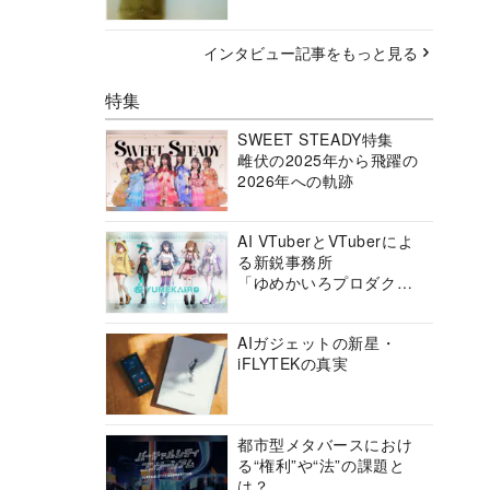
インタビュー記事をもっと見る
特集
SWEET STEADY特集
雌伏の2025年から飛躍の
2026年への軌跡
AI VTuberとVTuberによ
る新鋭事務所
「ゆめかいろプロダクシ
ョン」の挑戦に迫る
AIガジェットの新星・
iFLYTEKの真実
都市型メタバースにおけ
る“権利”や“法”の課題と
は？