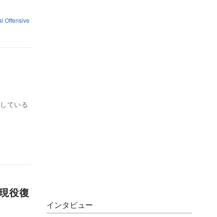
al Offensive
催している
の現役復
インタビュー