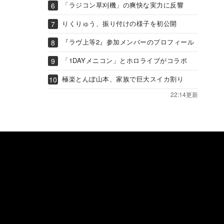
「ラジコン草刈機」の爽快な実力に反響
りくりゅう、振り付けの様子を初公開
『ラヴ上等2』参加メンバーのプロフィール
「1DAYメニコン」とホロライブがコラボ
極楽とんぼ山本、家族で巨大スイカ割り
22:14更新