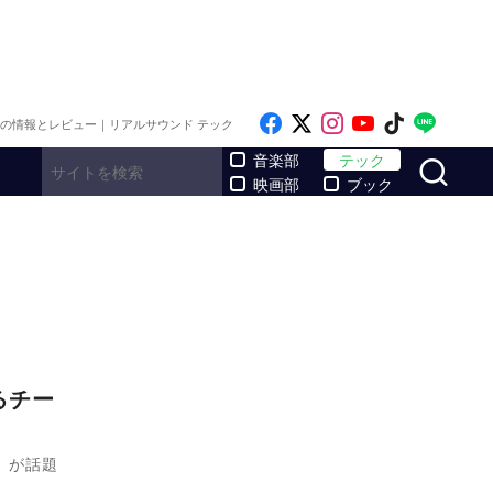
Like on Facebook
Follow on x
Follow on Inst
Follow on Y
Follow on
Follo
メの情報とレビュー｜リアルサウンド テック
サ
音楽部
テック
映画部
ブック
るチー
）が話題