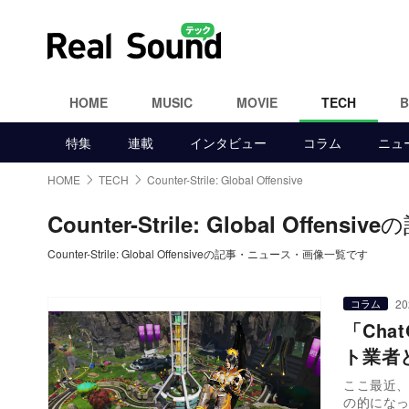
HOME
MUSIC
MOVIE
TECH
特集
連載
インタビュー
コラム
ニュ
HOME
TECH
Counter-Strile: Global Offensive
の
Counter-Strile: Global Offensive
Counter-Strile: Global Offensiveの記事・ニュース・画像一覧です
20
コラム
「Ch
ト業者
ここ最近、
の的にな