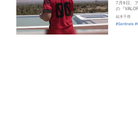
7月9日、ア
の『VAL
結木千尋
Sentinels