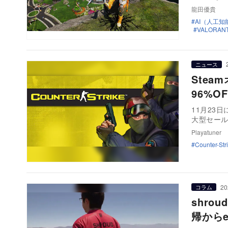
龍田優貴
AI（人工知
VALORAN
ニュース
Ste
96%O
11月23
大型セール
Playatuner
Counter-Str
20
コラム
shro
帰から