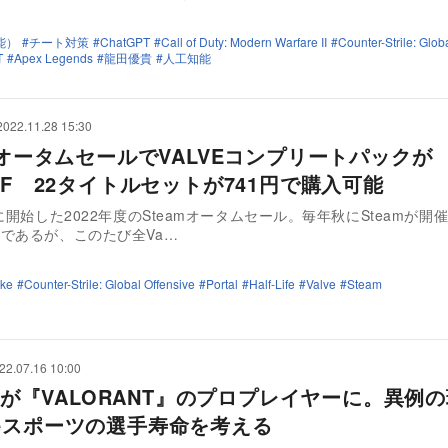
能）
チート対策
ChatGPT
Call of Duty: Modern Warfare II
Counter-Strile: Glob
T
Apex Legends
龍田優貴
人工知能
2022.11.28 15:30
amオータムセールでVALVEコンプリートパックが
FF 22タイトルセットが741円で購入可能
日に開始した2022年度のSteamオータムセール。毎年秋にSteamが開
であるが、このたび全Va…
ike
Counter-Strile: Global Offensive
Portal
Half-Life
Valve
Steam
22.07.16 10:00
udが『VALORANT』のプロプレイヤーに。異例
eスポーツの選手寿命を考える