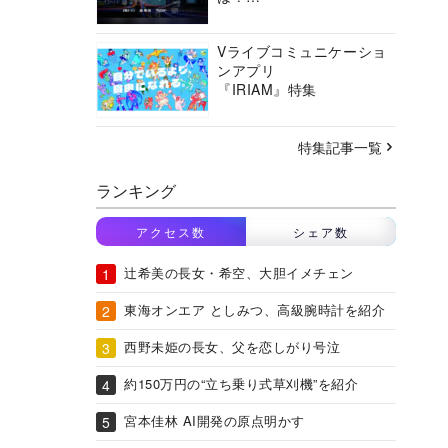
バーチャルシティコンソ
ーシアムの挑戦に迫る
Vライブコミュニケーショ
ンアプリ
『IRIAM』特集
特集記事一覧
ランキング
アクセス数
シェア数
辻希美の長女・希空、大胆イメチェン
東海オンエア としみつ、高級腕時計を紹介
西野未姫の長女、父を恋しがり号泣
約150万円の“立ち乗り式草刈機”を紹介
宮本佳林 AI開発の原点明かす