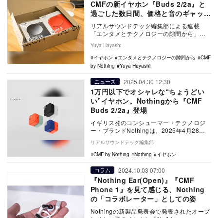
CMFの新イヤホン『Buds 2/2a』と
過ごした数日間、価格と音のギャップ
にやられた話
リアルサウンドテック編集部による連載
「エンタメとテクノロジーの隙間から」。
ガジェットやテクノロジー、ゲームに
Yuya Hayashi
YouTubeやTi…
イヤホン
エンタメとテクノロジーの隙間から
CMF
by Nothing
Yuya Hayashi
2025.04.30 12:30
ニュース
1万円以下でオシャレな“ちょうどい
い”イヤホン。Nothingから『CMF
Buds 2/2a』登場
イギリス発のコンシューマー・テクノロジ
ー・ブランドNothingは、2025年4月28
日、サブブランド「CMF by Nothi…
リアルサウンドテック編集部
CMF by Nothing
Nothing
イヤホン
2024.10.03 07:00
コラム
『Nothing Ear(Open)』『CMF
Phone 1』を見て感じる、Nothing
の「コラボレーター」としての姿
Nothingの新製品発表会で発表されたオープ