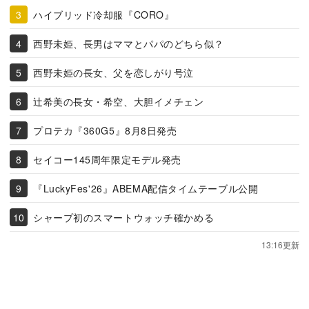
ハイブリッド冷却服『CORO』
西野未姫、長男はママとパパのどちら似？
西野未姫の長女、父を恋しがり号泣
辻希美の長女・希空、大胆イメチェン
プロテカ『360G5』8月8日発売
セイコー145周年限定モデル発売
『LuckyFes'26』ABEMA配信タイムテーブル公開
シャープ初のスマートウォッチ確かめる
13:16更新