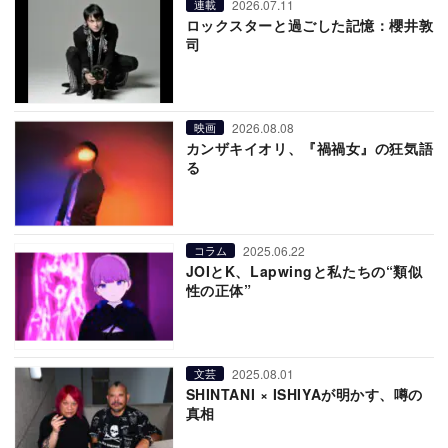
2026.07.11
連載
ロックスターと過ごした記憶：櫻井敦
司
2026.08.08
映画
カンザキイオリ、『禍禍女』の狂気語
る
2025.06.22
コラム
JOIとK、Lapwingと私たちの“類似
性の正体”
2025.08.01
文芸
SHINTANI × ISHIYAが明かす、噂の
真相