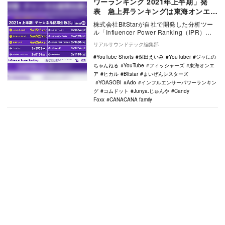
ワーランキング 2021年上半期」発
表 急上昇ランキングは東海オンエア
が圧巻の一位
株式会社BitStarが自社で開発した分析ツー
ル「Influencer Power Ranking（IPR）」
のデータに基づき、…
リアルサウンドテック編集部
YouTube Shorts
深田えいみ
YouTuber
ジャにの
ちゃんねる
YouTube
フィッシャーズ
東海オンエ
ア
ヒカル
Bitstar
まいぜんシスターズ
YOASOBI
Ado
インフルエンサーパワーランキン
グ
コムドット
Junya.じゅんや
Candy
Foxx
CANACANA family