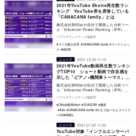
2021年YouTube Shorts再生数ラン
キング YouTube界を席巻している
「CANACANA family」とは
株式会社BitStarが自社で開発した分析ツー
ル「Influencer Power Ranking（IPR）」
のデータに基づき、…
リアルサウンドテック編集部
マツダ家の日常
CANACANA family
フードショッ
ク
M2DK
2021.12.28 11:10
ニュース
2021年YouTube動画再生数ランキン
グTOP10 ショート動画で存在感を
示した「ピアノ×機関車トーマス」っ
て？
株式会社BitStarが自社で開発した分析ツー
ル「Influencer Power Ranking（IPR）」
のデータに基づき、…
リアルサウンドテック編集部
Official髭男dism
YOASOBI
優里
Ado
CANACANA family
かえであーたんファミリ
ーCHANNEL
2021.07.20 11:00
ニュース
YouTube対象「インフルエンサーパ