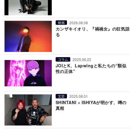
2026.08.08
映画
カンザキイオリ、『禍禍女』の狂気語
る
2025.06.22
コラム
JOIとK、Lapwingと私たちの“類似
性の正体”
2025.08.01
文芸
SHINTANI × ISHIYAが明かす、噂の
真相