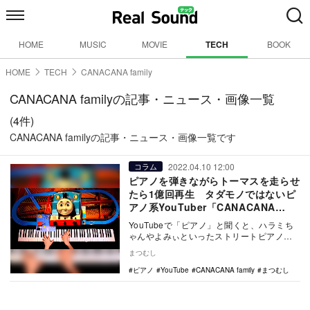
HOME
MUSIC
MOVIE
TECH
BOOK
HOME
TECH
CANACANA family
CANACANA familyの記事・ニュース・画像一覧
(4件)
CANACANA familyの記事・ニュース・画像一覧です
2022.04.10 12:00
コラム
ピアノを弾きながらトーマスを走らせ
たら1億回再生 タダモノではないピ
アノ系YouTuber「CANACANA
family」とは
YouTubeで「ピアノ」と聞くと、ハラミち
ゃんやよみぃといったストリートピアノを
弾き多くの人を集めるYouTuberを想像す
まつむし
る…
ピアノ
YouTube
CANACANA family
まつむし