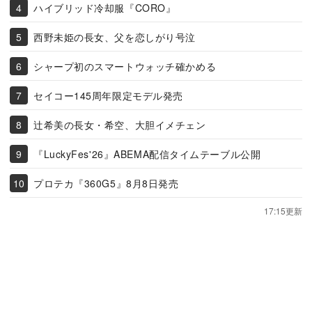
ハイブリッド冷却服『CORO』
西野未姫の長女、父を恋しがり号泣
シャープ初のスマートウォッチ確かめる
セイコー145周年限定モデル発売
辻希美の長女・希空、大胆イメチェン
『LuckyFes'26』ABEMA配信タイムテーブル公開
プロテカ『360G5』8月8日発売
17:15更新