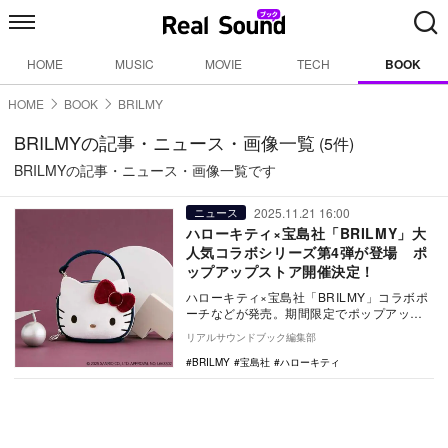
HOME
MUSIC
MOVIE
TECH
BOOK
HOME
BOOK
BRILMY
BRILMYの記事・ニュース・画像一覧
(5件)
BRILMYの記事・ニュース・画像一覧です
2025.11.21 16:00
ニュース
ハローキティ×宝島社「BRILMY」大
人気コラボシリーズ第4弾が登場 ポ
ップアップストア開催決定！
ハローキティ×宝島社「BRILMY」コラボポ
ーチなどが発売。期間限定でポップアップ
ストアも開催。
リアルサウンドブック編集部
BRILMY
宝島社
ハローキティ