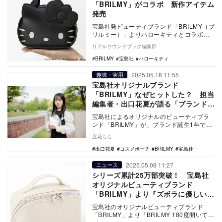
「BRILMY」がコラボ 新作アイテム
発売
宝島社発ビューティブランド「BRILMY（ブ
リルミー）」よりハローキティとコラボレ
ーションした新作アイテム5種が7月25日に
リアルサウンドブック編集部
発売…
BRILMY
宝島社
ハローキティ
2025.05.18 11:55
趣味・実用
宝島社オリジナルブランド
「BRILMY」なぜヒットした？ 担当
編集者・出口花夏が語る「ブランドム
ック」の強み
宝島社によるオリジナルのビューティブラ
ンド「BRILMY」が、ブランド誕生1年でシ
リーズ累計25万部を突破するなど、多くの
立花もも
ユーザ…
出口花夏
コスメポーチ
BRILMY
宝島社
2025.05.08 11:27
ニュース
シリーズ累計25万部突破！ 宝島社
オリジナルビューティブランド
「BRILMY」より『ズボラに優しいマ
イベストポーチBOOK』発売
宝島社のオリジナルビューティブランド
「BRILMY」より『BRILMY 180度開いて中