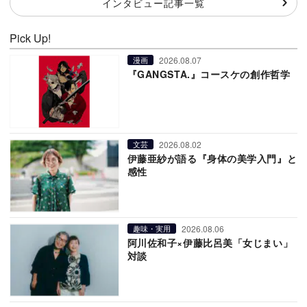
インタビュー記事一覧
Pick Up!
2026.08.07
漫画
『GANGSTA.』コースケの創作哲学
2026.08.02
文芸
伊藤亜紗が語る『身体の美学入門』と
感性
2026.08.06
趣味・実用
阿川佐和子×伊藤比呂美「女じまい」
対談