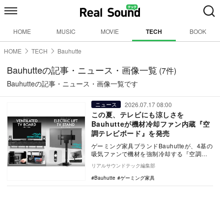
HOME
MUSIC
MOVIE
TECH
BOOK
HOME
TECH
Bauhutte
Bauhutteの記事・ニュース・画像一覧
(7件)
Bauhutteの記事・ニュース・画像一覧です
2026.07.17 08:00
ニュース
この夏、テレビにも涼しさを
Bauhutteが機材冷却ファン内蔵『空
調テレビボード』を発売
ゲーミング家具ブランドBauhutteが、4基の
吸気ファンで機材を強制冷却する『空調テ
レビボード BHV-210G』と、リモコン…
リアルサウンドテック編集部
Bauhutte
ゲーミング家具