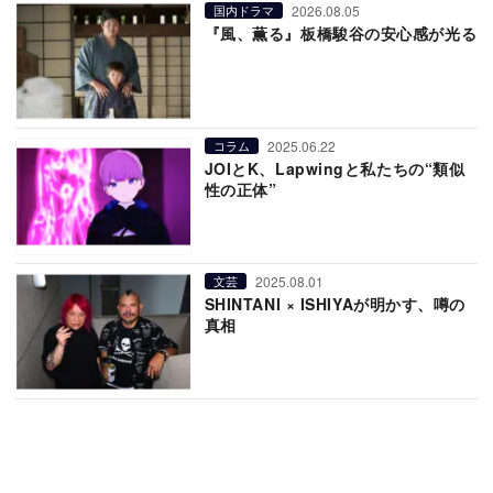
2026.08.05
国内ドラマ
『風、薫る』板橋駿谷の安心感が光る
2025.06.22
コラム
JOIとK、Lapwingと私たちの“類似
性の正体”
2025.08.01
文芸
SHINTANI × ISHIYAが明かす、噂の
真相