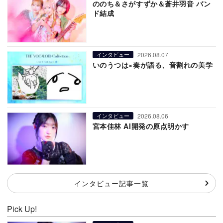
ののち＆さがすずか＆蒼井羽音 バン
ド結成
2026.08.07
インタビュー
いのうつは×奏が語る、音割れの美学
2026.08.06
インタビュー
宮本佳林 AI開発の原点明かす
インタビュー記事一覧
Pick Up!