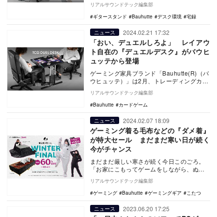
に吊り下げられるクランプ式スタンド『デ
リアルサウンドテック編集部
スクギ…
ギタースタンド
Bauhutte
デスク環境
宅録
2024.02.21 17:32
ニュース
「おい、デュエルしろよ」 レイアウ
ト自在の『デュエルデスク』がバウヒ
ュッテから登場
ゲーミング家具ブランド「Bauhutte(R)（バ
ウヒュッテ）」は2月、トレーディングカー
ドゲーマーに贈る専用ゲーミングデスク
リアルサウンドテック編集部
「…
Bauhutte
カードゲーム
2024.02.07 18:09
ニュース
ゲーミング着る毛布などの『ダメ着』
が特大セール まだまだ寒い日が続く
今がチャンス
まだまだ厳しい寒さが続く今日このごろ。
「お家にこもってゲームをしながら、ぬく
ぬく過ごしていたい……」とぼやきたくな
リアルサウンドテック編集部
る人も多いので…
ゲーミング
Bauhutte
ゲーミングギア
こたつ
2023.06.20 17:25
ニュース