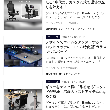
せる”時代に。カスタム式で理想の座
りを叶える！
ゲーミング家具ブランド「Bauhutte（バウ
ヒュッテ）」が、2025年5月に新たなゲー
ミングチェア『G-520』を発売する。長…
リアルサウンドテック編集部
Bauhutte
ゲーミングチェア
ゲーミング
2024.09.06 11:51
ニュース
デザインでエイムをアシストする？
バウヒュッテの“エイム特化型”ガラス
マウスパッド
Bauhutte(R)（バウヒュッテ）は、操作性と
耐久性に優れたガラス製マウスパッド『ゲ
ーミングガラスマウスパッド BMP-G4…
リアルサウンドテック編集部
Bauhutte
FPS
マウスパッド
2024.04.17 15:41
ニュース
ギターをデスク横に“吊るせる”スタン
ドが登場 宅録のマストアイテムにな
る予感
ゲーミング家具ブランド「Bauhutte（バウ
ヒュッテ）」は、新たにギターをデスク横