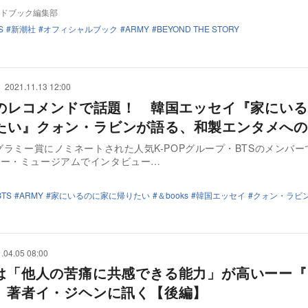
ドブック編集部
S
新潮社
オフィシャルブック
ARMY
BEYOND THE STORY
2021.11.13 12:00
 Vのレコメンドで話題！ 韓国エッセイ『家にい
たい』クォン・ラビンが語る、和製エンタメへの
にグラミー賞にノミネートされた人気K-POPグループ・BTSのメンバー
ミー・ミュージアムでインタビュー…
BTS
ARMY
家にいるのに家に帰りたい
＆books
韓国エッセイ
クォン・ラビ
.04.05 08:00
Yは「他人の苦痛に共感できる能力」が高いーー『
Y』著者イ・ジヘンに訊く【後編】