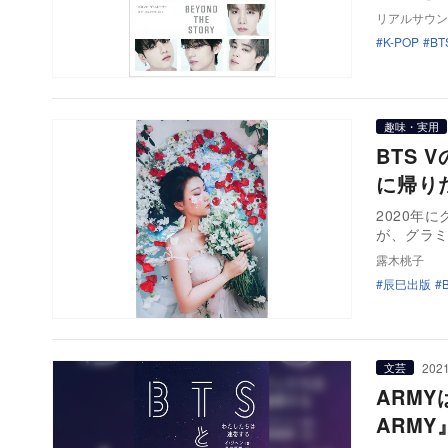
リアルサウン
K-POP
BT
趣味・実用
BTS
に帰り
2020年
が、グラ
露木桃子
辰巳出版
2021
文芸
ARM
ARM