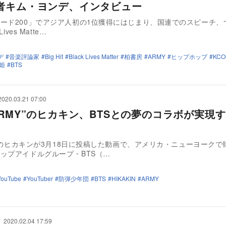
者キム・ヨンデ、インタビュー
ド200」でアジア人初の1位獲得にはじまり、国連でのスピーチ、
Lives Matte…
デ
音楽評論家
Big Hit
Black Lives Matter
柏書房
ARMY
ヒップホップ
KCO
姫
BTS
2020.03.21 07:00
ARMY”のヒカキン、BTSとの夢のコラボが実現
berのヒカキンが3月18日に投稿した動画で、アメリカ・ニューヨークで
ップアイドルグループ・BTS（…
YouTube
YouTuber
防弾少年団
BTS
HIKAKIN
ARMY
2020.02.04 17:59