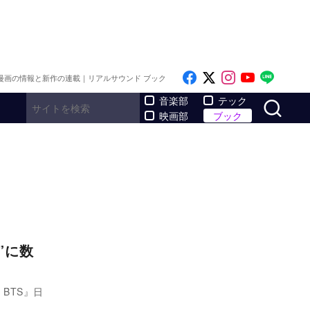
Like on Facebook
Follow on x
Follow on I
Follow o
Follo
漫画の情報と新作の連載｜リアルサウンド ブック
サ
音楽部
テック
映画部
ブック
”に数
 BTS』日