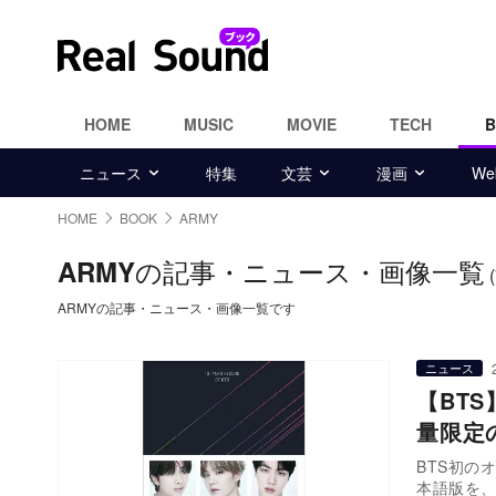
HOME
MUSIC
MOVIE
TECH
ニュース
特集
文芸
漫画
W
HOME
BOOK
ARMY
の記事・ニュース・画像一覧
ARMY
ARMYの記事・ニュース・画像一覧です
ニュース
【BTS
量限定
BTS初のオ
本語版を