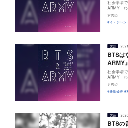
社会学者で
ARMY 
尹秀姫
イ・ジヘン
2021
文芸
BTS
ARM
社会学者で
ARMY 
尹秀姫
桑畑優香
2020
文芸
BTS