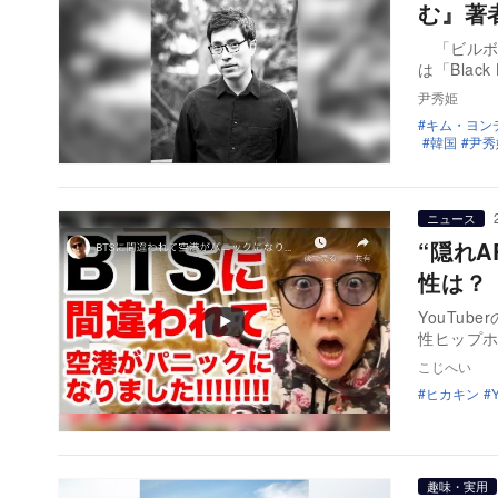
む』著
「ビルボー
は「Black 
尹秀姫
キム・ヨン
韓国
尹秀
ニュース
“隠れ
性は？
YouTu
性ヒップホ
こじへい
ヒカキン
趣味・実用