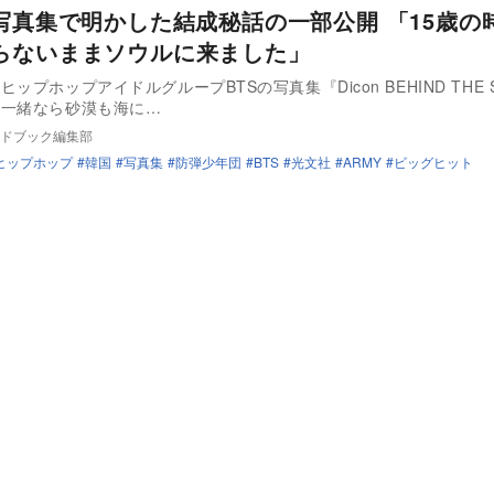
、写真集で明かした結成秘話の一部公開 「15歳の
らないままソウルに来ました」
ップホップアイドルグループBTSの写真集『Dicon BEHIND THE S
が一緒なら砂漠も海に…
ドブック編集部
ヒップホップ
韓国
写真集
防弾少年団
BTS
光文社
ARMY
ビッグヒット