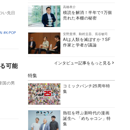
高橋孝介
積読を解消！半年で1万個
つい先日
売れた本棚の秘密
N
K-POP
安野貴博、駒村圭吾、長谷敏司
AIは人類を滅ぼすか？SF
作家と学者が議論
インタビュー記事をもっと見る
する可能
特集
韓国の男
コミックバンチ25周年特
集
熱狂を呼ぶ新時代の漫画
誕生へ 「めちゃコン」特
集