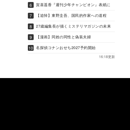
賀喜遥香『週刊少年チャンピオン』表紙に
【追悼】東野圭吾、国民的作家への道程
27歳編集長が描くミステリマガジンの未来
【漫画】同姓の同性と偽装夫婦
名探偵コナンおせち2027予約開始
16:18更新