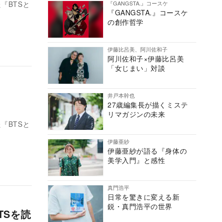
『GANGSTA.』コースケ
『BTSと
『GANGSTA.』コースケ
の創作哲学
伊藤比呂美、阿川佐和子
阿川佐和子×伊藤比呂美
「女じまい」対談
井戸本幹也
27歳編集長が描くミステ
リマガジンの未来
『BTSと
伊藤亜紗
伊藤亜紗が語る『身体の
美学入門』と感性
真門浩平
日常を驚きに変える新
鋭・真門浩平の世界
TSを読