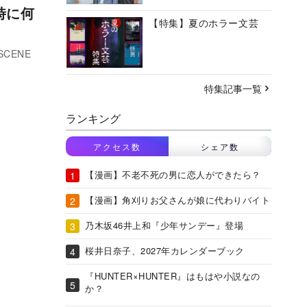
時に何
【特集】夏のホラー文芸
CENE
特集記事一覧
ランキング
アクセス数
シェア数
【漫画】不老不死の男に恋人ができたら？
【漫画】角刈りお父さんが娘に代わりバイト
乃木坂46井上和『少年サンデー』登場
桜井日奈子、2027年カレンダーブック
『HUNTER×HUNTER』はもはや小説なの
か？