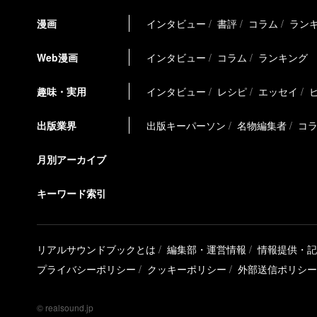
漫画
インタビュー
書評
コラム
ラン
Web漫画
インタビュー
コラム
ランキング
趣味・実用
インタビュー
レシピ
エッセイ
出版業界
出版キーパーソン
名物編集者
コ
月別アーカイブ
キーワード索引
リアルサウンドブックとは
編集部・運営情報
情報提供・記
プライバシーポリシー
クッキーポリシー
外部送信ポリシー
© realsound.jp