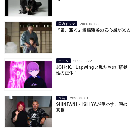
2026.08.05
国内ドラマ
『風、薫る』板橋駿谷の安心感が光る
2025.06.22
コラム
JOIとK、Lapwingと私たちの“類似
性の正体”
2025.08.01
文芸
SHINTANI × ISHIYAが明かす、噂の
真相