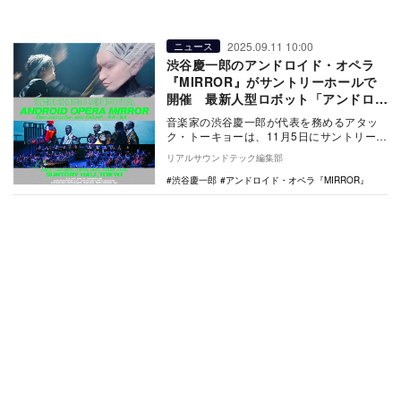
2025.09.11 10:00
ニュース
渋谷慶一郎のアンドロイド・オペラ
『MIRROR』がサントリーホールで
開催 最新人型ロボット「アンドロイ
ドマリア」の演奏も
音楽家の渋谷慶一郎が代表を務めるアタッ
ク・トーキョーは、11月5日にサントリーホ
ールでアンドロイド・オペラ
リアルサウンドテック編集部
「『MIRROR』－D…
渋谷慶一郎
アンドロイド・オペラ『MIRROR』