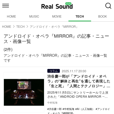
HOME
MUSIC
MOVIE
TECH
BOOK
HOME
TECH
アンドロイド・オペラ『MIRROR』
アンドロイド・オペラ『MIRROR』の記事・ニュー
ス・画像一覧
(2件)
アンドロイド・オペラ『MIRROR』の記事・ニュース・画像一覧
です
2025.11.17 20:00
コラム
渋谷慶一郎が「アンドロイド・オペ
ラ」の“解体と再生”を通して表現した
「生と死」「人間とテクノロジー」の
理想的な関係性
2025年11月5日にサントリーホールで上演
された『ANDROID OPERA MIRROR ―
Deconstruction …
中村拓海
渋谷慶一郎
中村拓海
AI（人工知能）
アンドロイ
ド・オペラ『MIRROR』