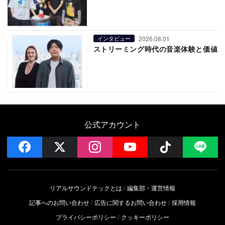
2026.08.01
インタビュー
ストリーミング時代の音楽体験と価値
公式アカウント
facebook
x
instagram
YouTube
Follow on 
LI
リアルサウンドテックとは
編集部・運営情報
記事へのお問い合わせ
広告に関するお問い合わせ
採用情報
プライバシーポリシー
クッキーポリシー