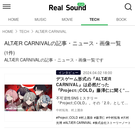
HOME
MUSIC
MOVIE
TECH
BOOK
HOME
TECH
ALTÆR CARNIVAL
ALTÆR CARNIVALの記事・ニュース・画像一覧
(1件)
ALTÆR CARNIVALの記事・ニュース・画像一覧です
2024.04.02 18:00
インタビュー
デスゲーム形式の『ALTÆR
CARNIVAL』は必然だった
『Project:;COLD』藤澤仁に聞く“リ
アルを巻き込むARG”の現在地
不可逆性SNSミステリー
『Project:;COLD』。その「2.0」としてデ
スゲーム『ALTÆR CARNIVAL』が開催さ
中村拓海、村上麗奈
れ…
Project:;COLD
村上麗奈
藤澤仁
中村拓海
片村
光博
ALTÆR CARNIVAL
株式会社ストーリーノート