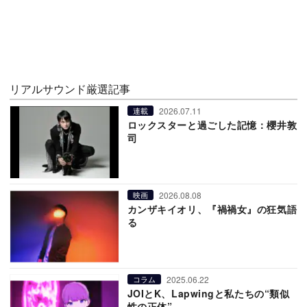
リアルサウンド厳選記事
2026.07.11
連載
ロックスターと過ごした記憶：櫻井敦
司
2026.08.08
映画
カンザキイオリ、『禍禍女』の狂気語
る
2025.06.22
コラム
JOIとK、Lapwingと私たちの“類似
性の正体”