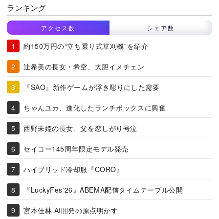
ランキング
アクセス数
シェア数
約150万円の“立ち乗り式草刈機”を紹介
辻希美の長女・希空、大胆イメチェン
『SAO』新作ゲームが浮き彫りにした需要
ちゃんユカ、進化したランチボックスに興奮
西野未姫の長女、父を恋しがり号泣
セイコー145周年限定モデル発売
ハイブリッド冷却服『CORO』
『LuckyFes'26』ABEMA配信タイムテーブル公開
宮本佳林 AI開発の原点明かす