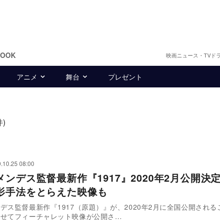
BOOK
映画ニュース・TVド
アニメ
舞台
プレゼント
件)
.10.25 08:00
メンデス監督最新作『1917』2020年2月公開決
影手法をとらえた映像も
デス監督最新作『1917（原題）』が、2020年2月に全国公開される
わせてフィーチャレット映像が公開さ…