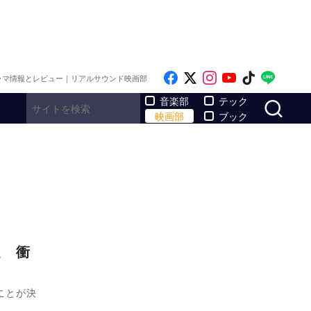
Like on Facebook
Follow on x
Follow on Inst
Follow on Y
Follow on
Follo
ラマ情報とレビュー｜リアルサウンド映画部
サ
音楽部
テック
映画部
ブック
定 衝
ことが決