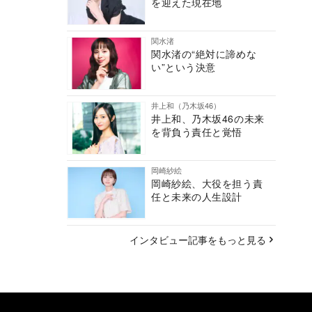
を迎えた現在地
関水渚
関水渚の“絶対に諦めな
い”という決意
井上和（乃木坂46）
井上和、乃木坂46の未来
を背負う責任と覚悟
岡崎紗絵
岡崎紗絵、大役を担う責
任と未来の人生設計
インタビュー記事をもっと見る