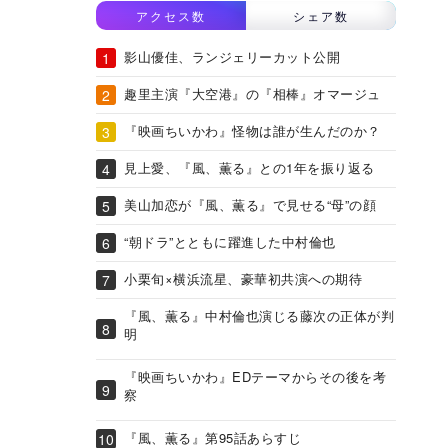
アクセス数
シェア数
影山優佳、ランジェリーカット公開
趣里主演『大空港』の『相棒』オマージュ
『映画ちいかわ』怪物は誰が生んだのか？
見上愛、『風、薫る』との1年を振り返る
美山加恋が『風、薫る』で見せる“母”の顔
“朝ドラ”とともに躍進した中村倫也
小栗旬×横浜流星、豪華初共演への期待
『風、薫る』中村倫也演じる藤次の正体が判
明
『映画ちいかわ』EDテーマからその後を考
察
『風、薫る』第95話あらすじ