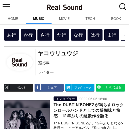
HOME
MUSIC
MOVIE
TECH
BOOK
あ行
か行
さ行
た行
な行
は行
ま行
や
ヤコウリュウジ
3記事
ライター
ポスト
シェア
ブックマーク
LINEで送る
2022.06.05 18:00
インタビュー
The DUST’N'BONEZが鳴らすロック
ンロールバンドとしての醍醐味と快
感 12年ぶりの意欲作を語る
The DUST’N'BONEZが、12年ぶりとなる5
枚目のニューアルバム 『Search And