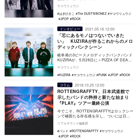
Destroy』を5月1…
ヤコウリュウジ
はぎひさこ
The DUST'N'BONEZ
ヤコウリュウジ
JPOP
ROCK
2021.05.16 12:00
インタビュー
「芯にあるモノはつないでいきた
い」 KUZIRAが作るこれからのメロ
ディックパンクシーン
岐阜発の3ピースメロディックパンクバンド
KUZIRAが、5月26日に＜PIZZA OF DEATH
RECORDS＞より1stフ…
ヤコウリュウジ
KUZIRA
ヤコウリュウジ
PUNK
JPOP
ROCK
2018.10.25 12:00
コラム
ROTTENGRAFFTY、日本武道館で
示したバンドの矜持と新たな始まり
『PLAY』ツアー最終公演
今でこそ、ROTTENGRAFFTYはロックシー
ンで確固たる存在感を示し、ついには日本
武道館のステージを踏むバンドになった
リアルサウンド編集部
が、決…
バンド
ROTTENGRAFFTY
ヤコウリュウジ
JPOP
ROCK