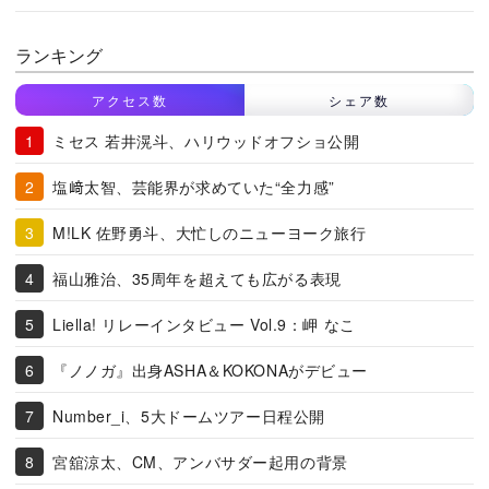
ランキング
アクセス数
シェア数
ミセス 若井滉斗、ハリウッドオフショ公開
塩﨑太智、芸能界が求めていた“全力感”
M!LK 佐野勇斗、大忙しのニューヨーク旅行
福山雅治、35周年を超えても広がる表現
Liella! リレーインタビュー Vol.9：岬 なこ
『ノノガ』出身ASHA＆KOKONAがデビュー
Number_i、5大ドームツアー日程公開
宮舘涼太、CM、アンバサダー起用の背景