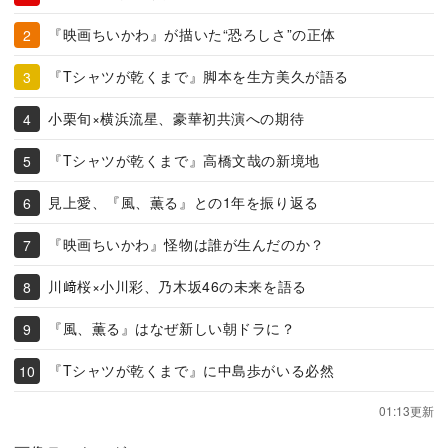
『映画ちいかわ』が描いた“恐ろしさ”の正体
『Tシャツが乾くまで』脚本を生方美久が語る
小栗旬×横浜流星、豪華初共演への期待
『Tシャツが乾くまで』高橋文哉の新境地
見上愛、『風、薫る』との1年を振り返る
『映画ちいかわ』怪物は誰が生んだのか？
川﨑桜×小川彩、乃木坂46の未来を語る
『風、薫る』はなぜ新しい朝ドラに？
『Tシャツが乾くまで』に中島歩がいる必然
01:13更新