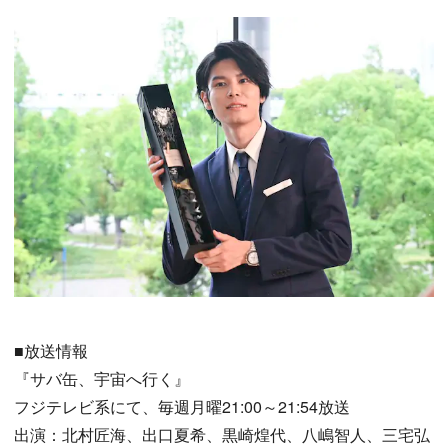
■放送情報
『サバ缶、宇宙へ行く』
フジテレビ系にて、毎週月曜21:00～21:54放送
出演：北村匠海、出口夏希、黒崎煌代、八嶋智人、三宅弘