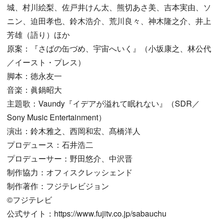
城、村川絵梨、佐戸井けん太、熊切あさ美、吉本実由、ソ
ニン、迫田孝也、鈴木浩介、荒川良々、神木隆之介、井上
芳雄（語り）ほか
原案：『さばの缶づめ、宇宙へいく』（小坂康之、林公代
／イースト・プレス）
脚本：徳永友一
音楽：眞鍋昭大
主題歌：Vaundy『イデアが溢れて眠れない』（SDR／
Sony Music Entertainment）
演出：鈴木雅之、西岡和宏、髙橋洋人
プロデュース：石井浩二
プロデューサー：野田悠介、中沢晋
制作協力：オフィスクレッシェンド
制作著作：フジテレビジョン
©︎フジテレビ
公式サイト：https://www.fujitv.co.jp/sabauchu