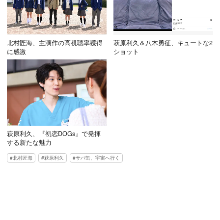
北村匠海、主演作の高視聴率獲得
萩原利久＆八木勇征、キュートな2
に感激
ショット
萩原利久、『初恋DOGs』で発揮
する新たな魅力
北村匠海
萩原利久
サバ缶、宇宙へ行く