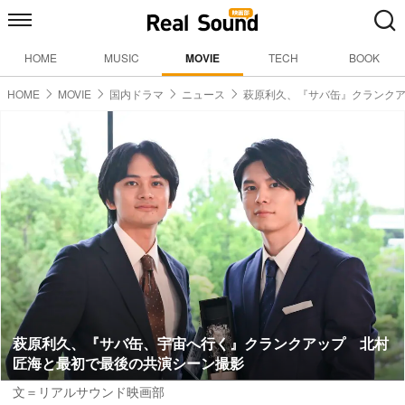
HOME
MUSIC
MOVIE
TECH
BOOK
HOME
MOVIE
国内ドラマ
ニュース
萩原利久、『サバ缶』クランク
萩原利久、『サバ缶、宇宙へ行く』クランクアップ 北村
匠海と最初で最後の共演シーン撮影
文＝リアルサウンド映画部