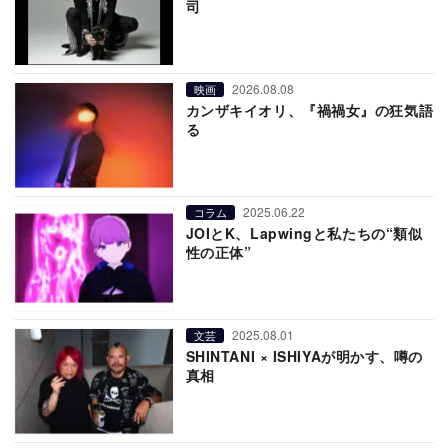
司
2026.08.08
映画
カンザキイオリ、『禍禍女』の狂気語
る
2025.06.22
コラム
JOIとK、Lapwingと私たちの“類似
性の正体”
2025.08.01
文芸
SHINTANI × ISHIYAが明かす、噂の
真相