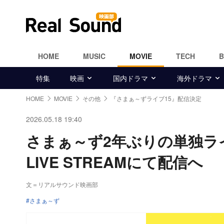
HOME
MUSIC
MOVIE
TECH
特集
映画
国内ドラマ
海外ドラマ
HOME
MOVIE
その他
『さまぁ～ずライブ15』配信決定
2026.05.18 19:40
さまぁ～ず2年ぶりの単独ライ
LIVE STREAMにて配信へ
文＝リアルサウンド映画部
さまぁ～ず