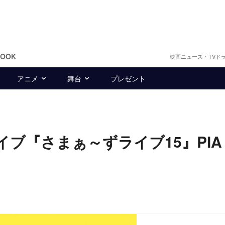
BOOK
映画ニュース・TVド
アニメ
舞台
プレゼント
ブ『さまぁ～ずライブ15』PIA