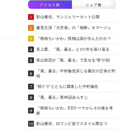
アクセス数
シェア数
影山優佳、ランジェリーカット公開
趣里主演『大空港』の『相棒』オマージュ
『映画ちいかわ』怪物は誰が生んだのか？
見上愛、『風、薫る』との1年を振り返る
美山加恋が『風、薫る』で見せる“母”の顔
『風、薫る』中村倫也演じる藤次の正体が判
明
“朝ドラ”とともに躍進した中村倫也
『風、薫る』第95話あらすじ
『映画ちいかわ』EDテーマからその後を考
察
影山優佳、白ワンピ姿でスタイル際立つ