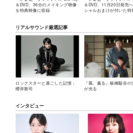
＆DVD、36分のメイキング映像
＆DVD、11月20日発売
を特典映像に収録
シャルおまけが付いた特
リアルサウンド厳選記事
ロックスターと過ごした記憶：
『風、薫る』板橋駿谷の
櫻井敦司
が光る
インタビュー