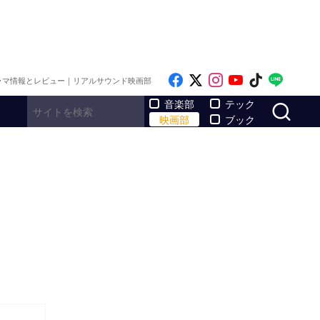
Like on Facebook
Follow on x
Follow on Inst
Follow on Y
Follow on
Follo
ラマ情報とレビュー｜リアルサウンド映画部
サ
音楽部
テック
映画部
ブック