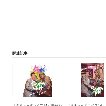
関連記事
『さまぁ～ずライブ14』Blu-ray
『さまぁ～ずライブ14』Bl