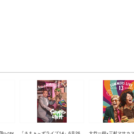
u-ray
『さまぁ～ずライブ14』6月26
大竹一樹×三村マサ