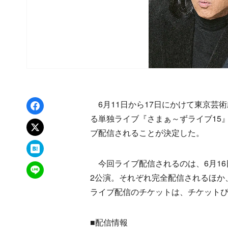
Facebookでシェア
6月11日から17日にかけて東京芸
る単独ライブ『さまぁ～ずライブ15』が
xでポスト
ブ配信されることが決定した。
はてなブックマーク
今回ライブ配信されるのは、6月16日
LINEで送る
2公演。それぞれ完全配信されるほか
ライブ配信のチケットは、チケット
■配信情報