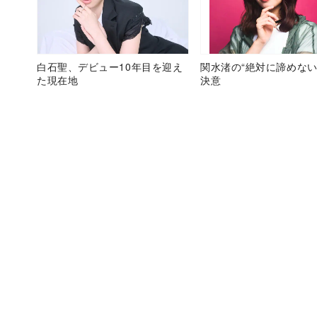
白石聖、デビュー10年目を迎え
関水渚の“絶対に諦めない
た現在地
決意