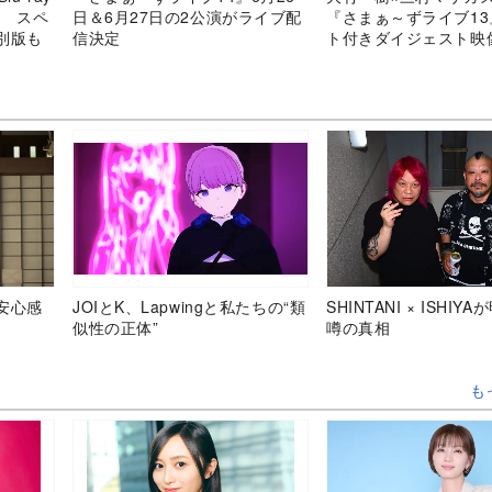
へ スペ
日＆6月27日の2公演がライブ配
『さまぁ～ずライブ1
別版も
信決定
ト付きダイジェスト映
安心感
JOIとK、Lapwingと私たちの“類
SHINTANI × ISHIY
似性の正体”
噂の真相
も