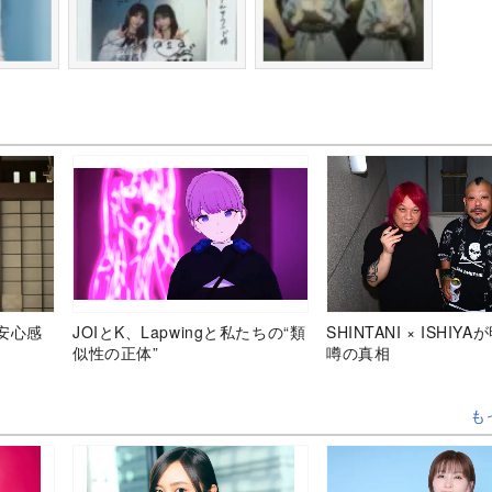
安心感
JOIとK、Lapwingと私たちの“類
SHINTANI × ISHIY
似性の正体”
噂の真相
も