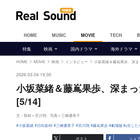
HOME
MUSIC
MOVIE
TECH
特集
映画
国内ドラマ
海外ドラマ
HOME
MOVIE
映画
インタビュー
小坂菜緒＆藤嶌果歩、深ま
2026.03.04 19:30
小坂菜緒＆藤嶌果歩、深まっ
[5/14]
文・取材＝宮川翔、写真＝三橋優美子
小坂菜緒
日向坂46
三橋優美子
宮川翔
藤嶌果歩
劇場版 転生した
ポスト
シェ