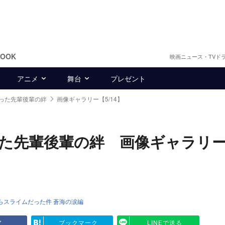
BOOK
映画ニュース・TVド
アニメ
舞台
プレゼント
った先輩後輩の絆
画像ギャラリー【5/14】
た先輩後輩の絆 画像ギャラリ
らスライムだった件 蒼海の涙編
ア
ブックマーク
LINEで送る