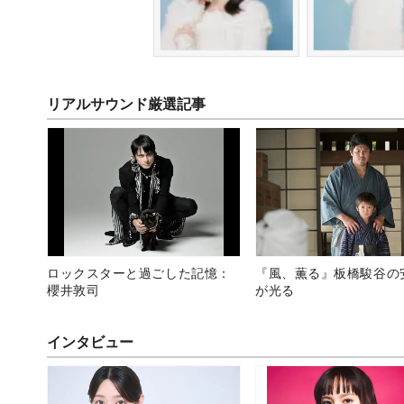
リアルサウンド厳選記事
ロックスターと過ごした記憶：
『風、薫る』板橋駿谷の
櫻井敦司
が光る
インタビュー