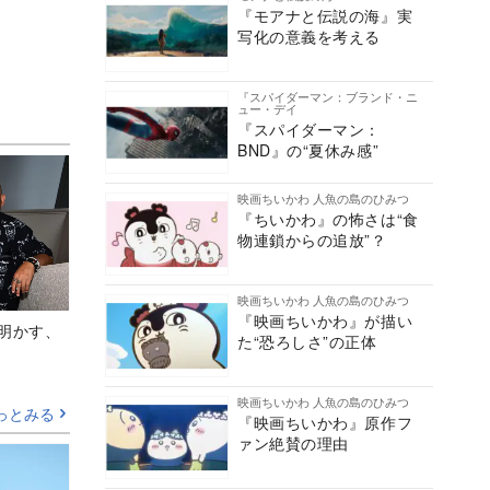
『モアナと伝説の海』実
写化の意義を考える
『スパイダーマン：ブランド・ニ
ュー・デイ
『スパイダーマン：
BND』の“夏休み感”
映画ちいかわ 人魚の島のひみつ
『ちいかわ』の怖さは“食
物連鎖からの追放”？
映画ちいかわ 人魚の島のひみつ
『映画ちいかわ』が描い
Aが明かす、
た“恐ろしさ”の正体
映画ちいかわ 人魚の島のひみつ
っとみる
『映画ちいかわ』原作フ
ァン絶賛の理由