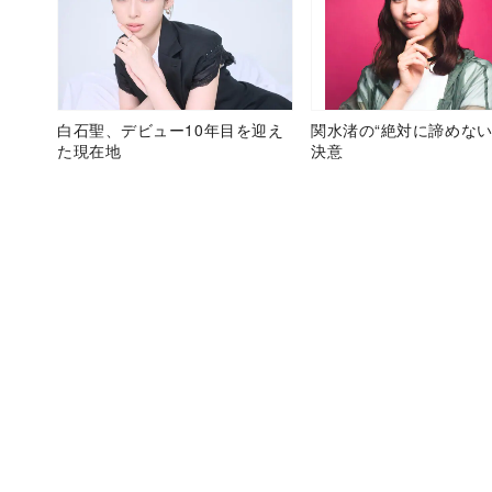
白石聖、デビュー10年目を迎え
関水渚の“絶対に諦めない
た現在地
決意