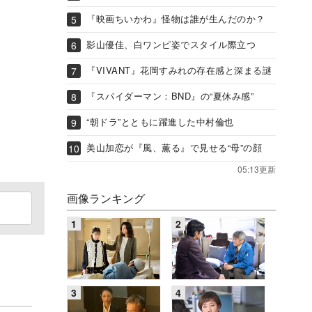
『映画ちいかわ』怪物は誰が生んだのか？
影山優佳、白ワンピ姿でスタイル際立つ
『VIVANT』花岡すみれの存在感と深まる謎
『スパイダーマン：BND』の“夏休み感”
“朝ドラ”とともに躍進した中村倫也
美山加恋が『風、薫る』で見せる“母”の顔
05:13更新
画像ランキング