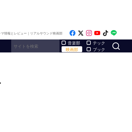
Like on Facebook
Follow on x
Follow on Inst
Follow on Y
Follow on
Follo
ラマ情報とレビュー｜リアルサウンド映画部
サ
音楽部
テック
映画部
ブック
ー