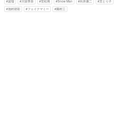
波瑠
川栄李奈
笠松将
Snow Man
向井康二
苫とり子
池村碧彩
フェイクマミー
園村三