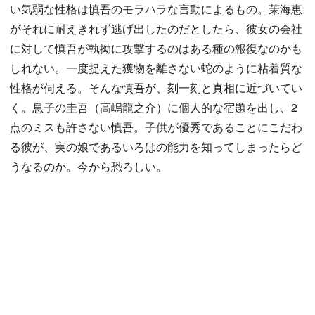
い気弱な性格は慎吾のモラハラな言動によるもの。茉海恵
がそれに耐えきれず逃げ出したのだとしたら、彼女の会社
に対して慎吾が執拗に攻撃するのはある種の報復なのかも
しれない。一度捉えた獲物を離さない蛇のように粘着質な
性格が伺える。そんな慎吾が、刻一刻と真相に近づいてい
く。息子の圭吾（高嶋龍之介）に個人的な宿題を出し、2
点のミスも許さない慎吾。子供が優秀であることにこだわ
る彼が、実の娘であるいろはの能力を知ってしまったらど
うなるのか。今から恐ろしい。