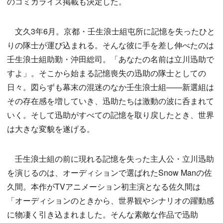
のコミカライズ掲載も決定した。
文久3年6月。京都・壬生浪士組屯所に記憶を失ったひと
りの隊士が運び込まれる。そんな彼に手を差し伸べたのは
壬生浪士組助勤・沖田総司。「あなたの名前は立川迅助で
すよ」。そこから始まる記憶喪失の迅助の隊士としての
日々。図らずも幕末の混迷のなか壬生浪士組——新選組は
その存在感を増していき、迅助たちは激動の波に呑まれて
いく。そして迅助がすべての記憶を取り戻したとき、世界
は大きな変貌を遂げる。
壬生浪士組の前に現れる記憶を失った主人公・立川迅助
を演じるのは、オーディションで選ばれたSnow Manの佐
久間。本作がTVアニメーション初主演となる佐久間は
「オーディションのときから、世界観やシナリオの躍動感
に物凄く引き込まれました。そんな素敵な作品で迅助