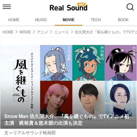
HOME
MUSIC
MOVIE
TECH
BOOK
HOME
MOVIE
アニメ
ニュース
佐久間大介『風を継ぐもの』でTVア
Snow Man 佐久間大介、『風を継ぐもの』でTVアニメ初
主演 梶裕貴＆悠木碧の出演も決定
文＝リアルサウンド映画部