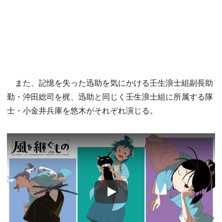
また、記憶を失った迅助を気にかける壬生浪士組副長助
勤・沖田総司を梶、迅助と同じく壬生浪士組に所属する隊
士・小金井兵庫を悠木がそれぞれ演じる。
Play