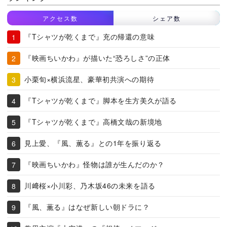
アクセス数
シェア数
『Tシャツが乾くまで』充の帰還の意味
『映画ちいかわ』が描いた“恐ろしさ”の正体
小栗旬×横浜流星、豪華初共演への期待
『Tシャツが乾くまで』脚本を生方美久が語る
『Tシャツが乾くまで』高橋文哉の新境地
見上愛、『風、薫る』との1年を振り返る
『映画ちいかわ』怪物は誰が生んだのか？
川﨑桜×小川彩、乃木坂46の未来を語る
『風、薫る』はなぜ新しい朝ドラに？