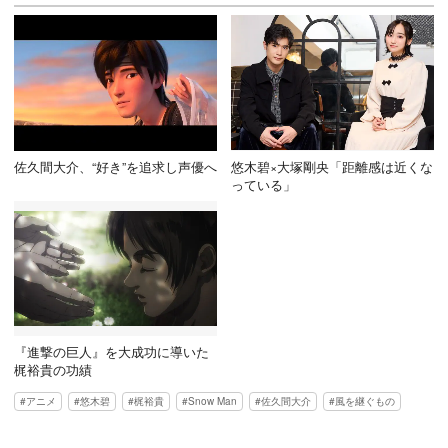
佐久間大介、“好き”を追求し声優へ
悠木碧×大塚剛央「距離感は近くな
っている」
『進撃の巨人』を大成功に導いた
梶裕貴の功績
アニメ
悠木碧
梶裕貴
Snow Man
佐久間大介
風を継ぐもの