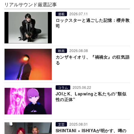
リアルサウンド厳選記事
2026.07.11
連載
ロックスターと過ごした記憶：櫻井敦
司
2026.08.08
映画
カンザキイオリ、『禍禍女』の狂気語
る
2025.06.22
コラム
JOIとK、Lapwingと私たちの“類似
性の正体”
2025.08.01
文芸
SHINTANI × ISHIYAが明かす、噂の