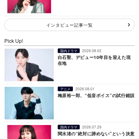
インタビュー記事一覧
Pick Up!
2026.08.02
国内ドラマ
白石聖、デビュー10年目を迎えた現
在地
2026.08.01
アニメ
梅原裕一郎、“低音ボイス”の試行錯誤
2026.07.29
国内ドラマ
関水渚の“絶対に諦めない”という決意