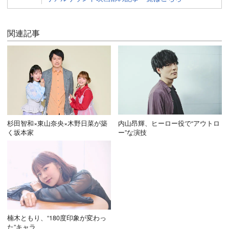
関連記事
杉田智和×東山奈央×木野日菜が築
内山昂輝、ヒーロー役で“アウトロ
く坂本家
ー”な演技
楠木ともり、“180度印象が変わっ
た”キャラ