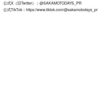
公式X（旧Twitter）：@SAKAMOTODAYS_PR
公式TikTok：https://www.tiktok.com/@sakamotodays_pr