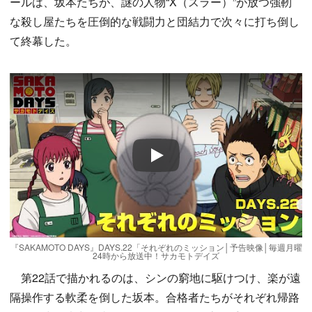
ールは、坂本たちが、謎の人物“X（スラー）”が放つ強靭
な殺し屋たちを圧倒的な戦闘力と団結力で次々に打ち倒し
て終幕した。
Play
『SAKAMOTO DAYS』DAYS.22「それぞれのミッション│予告映像│毎週月曜
24時から放送中！サカモトデイズ
第22話で描かれるのは、シンの窮地に駆けつけ、楽が遠
隔操作する軟柔を倒した坂本。合格者たちがそれぞれ帰路