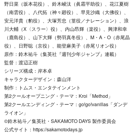
野日菜（坂本花役）、鈴木崚汰（眞霜平助役）、花江夏樹
（南雲役）、八代拓（神々廻役）、早見沙織（大佛役）、
安元洋貴（豹役）、大塚芳忠（篁役／ナレーション）、浪
川大輔（X〈スラー〉役）、内山昂輝（楽役）、興津和幸
（鹿島役）、山下大輝（勢羽真冬役）、M・A・O（赤尾晶
役）、日野聡（京役）、能登麻美子（赤尾リオン役）
原作：鈴木祐斗（集英社『週刊少年ジャンプ』連載）
監督：渡辺正樹
シリーズ構成：岸本卓
キャラクターデザイン：森山洋
制作：トムス・エンタテインメント
第2クールオープニング・テーマ：Kroi「Method」
第2クールエンディング・テーマ：go!go!vanillas「ダンデ
ライオン」
©鈴木祐斗／集英社・SAKAMOTO DAYS 製作委員会
公式サイト：https://sakamotodays.jp