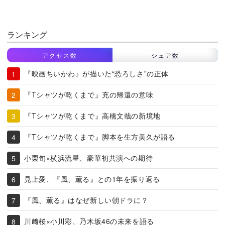
ランキング
アクセス数
シェア数
『映画ちいかわ』が描いた“恐ろしさ”の正体
『Tシャツが乾くまで』充の帰還の意味
『Tシャツが乾くまで』高橋文哉の新境地
『Tシャツが乾くまで』脚本を生方美久が語る
小栗旬×横浜流星、豪華初共演への期待
見上愛、『風、薫る』との1年を振り返る
『風、薫る』はなぜ新しい朝ドラに？
川﨑桜×小川彩、乃木坂46の未来を語る