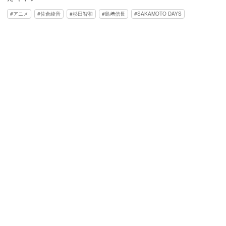
アニメ
佐倉綾音
杉田智和
島﨑信長
SAKAMOTO DAYS