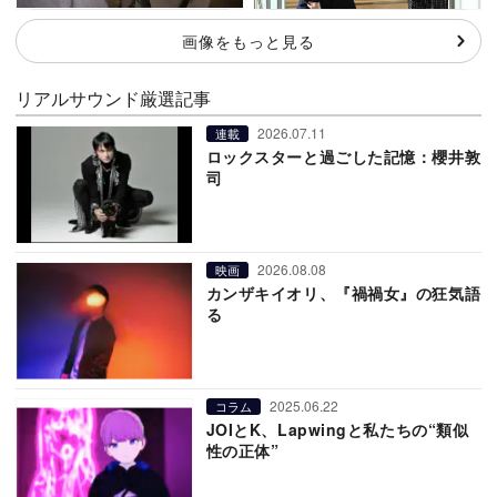
画像をもっと見る
リアルサウンド厳選記事
2026.07.11
連載
ロックスターと過ごした記憶：櫻井敦
司
2026.08.08
映画
カンザキイオリ、『禍禍女』の狂気語
る
2025.06.22
コラム
JOIとK、Lapwingと私たちの“類似
性の正体”