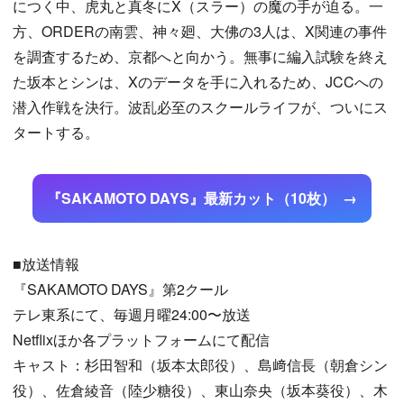
につく中、虎丸と真冬にX（スラー）の魔の手が迫る。一
方、ORDERの南雲、神々廻、大佛の3人は、X関連の事件
を調査するため、京都へと向かう。無事に編入試験を終え
た坂本とシンは、Xのデータを手に入れるため、JCCへの
潜入作戦を決行。波乱必至のスクールライフが、ついにス
タートする。
『SAKAMOTO DAYS』最新カット（10枚）
■放送情報
『SAKAMOTO DAYS』第2クール
テレ東系にて、毎週月曜24:00〜放送
Netflixほか各プラットフォームにて配信
キャスト：杉田智和（坂本太郎役）、島﨑信長（朝倉シン
役）、佐倉綾音（陸少糖役）、東山奈央（坂本葵役）、木