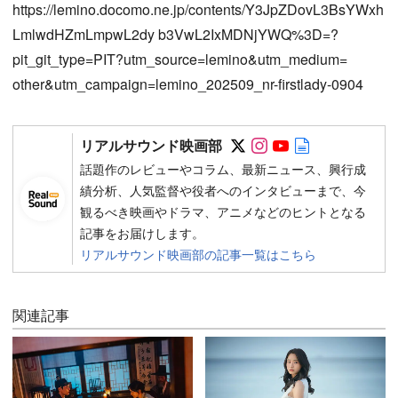
https://lemino.docomo.ne.jp/contents/Y3JpZDovL3BsYWxh
LmlwdHZmLmpwL2dy b3VwL2IxMDNjYWQ%3D=?
pit_git_type=PIT?utm_source=lemino&utm_medium=
other&utm_campaign=lemino_202509_nr-firstlady-0904
Follow on SNS
Follow on SNS
Follow on SN
Author web 
リアルサウンド映画部
話題作のレビューやコラム、最新ニュース、興行成
績分析、人気監督や役者へのインタビューまで、今
観るべき映画やドラマ、アニメなどのヒントとなる
記事をお届けします。
リアルサウンド映画部の記事一覧はこちら
関連記事