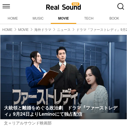
HOME
MUSIC
MOVIE
TECH
BOOK
HOME
MOVIE
海外ドラマ
ニュース
ドラマ『ファーストレディ』9月
大統領と離婚をめぐる政治劇 ドラマ『ファーストレデ
ィ』9月24日よりLeminoにて独占配信
文＝リアルサウンド映画部