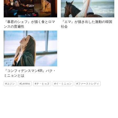
『暴君のシェフ』が描く食とロマ
『エマ』が描き出した激動の韓国
ンスの普遍性
社会
『コンフィデンスマンKR』パク・
ミニョンとは
ユジン
Lemino
チ・ヒョヌ
イ・ミニョン
ファーストレディ