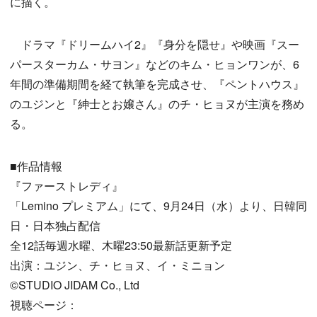
に描く。
ドラマ『ドリームハイ2』『身分を隠せ』や映画『スー
パースターカム・サヨン』などのキム・ヒョンワンが、6
年間の準備期間を経て執筆を完成させ、『ペントハウス』
のユジンと『紳士とお嬢さん』のチ・ヒョヌが主演を務め
る。
■作品情報
『ファーストレディ』
「Lemino プレミアム」にて、9月24日（水）より、日韓同
日・日本独占配信
全12話毎週水曜、木曜23:50最新話更新予定
出演：ユジン、チ・ヒョヌ、イ・ミニョン
©STUDIO JIDAM Co., Ltd
視聴ページ：