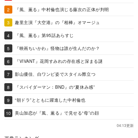
『風、薫る』中村倫也演じる藤次の正体が判明
趣里主演『大空港』の『相棒』オマージュ
『風、薫る』第95話あらすじ
『映画ちいかわ』怪物は誰が生んだのか？
『VIVANT』花岡すみれの存在感と深まる謎
影山優佳、白ワンピ姿でスタイル際立つ
『スパイダーマン：BND』の“夏休み感”
“朝ドラ”とともに躍進した中村倫也
美山加恋が『風、薫る』で見せる“母”の顔
04:13更新