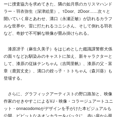
ーに捜査協力を求めてきた、隣の如月県のカリスマハンド
ラー・羽衣弥生（深津絵里）。1Door、2Door……次々と
開いていく扉とあわせ、溝口（永瀬正敏）が訪れるカラフ
ルな世界や、雷に打たれるコニシさん、そして倒れる羽衣
など、奇妙で不可解な映像が畳み掛けられる。
漆原冴子（麻生久美子）をはじめとした鑑識課警察犬係
の面々などお馴染みのキャストに加え、新キャラクターと
して、漆原の従妹テンちゃん（吉岡里帆）、漆原の父・富
章（鹿賀丈史）、溝口の姪っ子・トトちゃん（森川葵）も
登場する。
さらに、グラフィックアーティストの野口路加と、映像
作家のせきやすこによるVJ・映像・コラージュアートユニ
ット・onnacodomoがデザインを手がけた本ビジュアルも
公開。ビビットなネオンカラーをバックに、赤い扉から覗