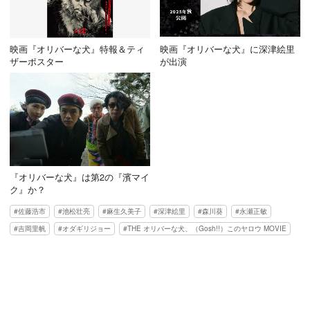
映画『オリバーな犬』特報＆ティ
映画『オリバーな犬』に深津絵里
ザーポスター
が出演
『オリバーな犬』は第2の『濱マイ
ク』か？
佐藤浩市
池松壮亮
麻生久美子
深津絵里
森川葵
永瀬正敏
吉岡里帆
オダギリジョー
THE オリバーな犬、（Gosh!!）このヤロウ MOVIE