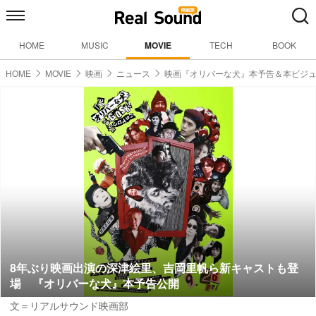
HOME
MUSIC
MOVIE
TECH
BOOK
HOME
MOVIE
映画
ニュース
映画『オリバーな犬』本予告＆本ビジ
8年ぶり映画出演の深津絵里、吉岡里帆ら新キャストも登
場 『オリバーな犬』本予告公開
文＝リアルサウンド映画部