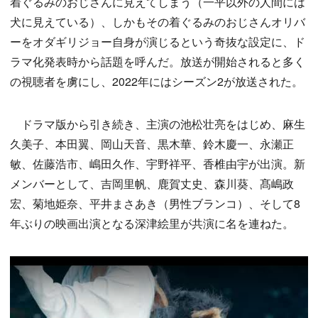
着ぐるみのおじさんに見えてしまう（一平以外の人間には
犬に見えている）、しかもその着ぐるみのおじさんオリバ
ーをオダギリジョー自身が演じるという奇抜な設定に、ド
ラマ化発表時から話題を呼んだ。放送が開始されると多く
の視聴者を虜にし、2022年にはシーズン2が放送された。
ドラマ版から引き続き、主演の池松壮亮をはじめ、麻生
久美子、本田翼、岡山天音、黒木華、鈴木慶一、永瀬正
敏、佐藤浩市、嶋田久作、宇野祥平、香椎由宇が出演。新
メンバーとして、吉岡里帆、鹿賀丈史、森川葵、髙嶋政
宏、菊地姫奈、平井まさあき（男性ブランコ）、そして8
年ぶりの映画出演となる深津絵里が共演に名を連ねた。