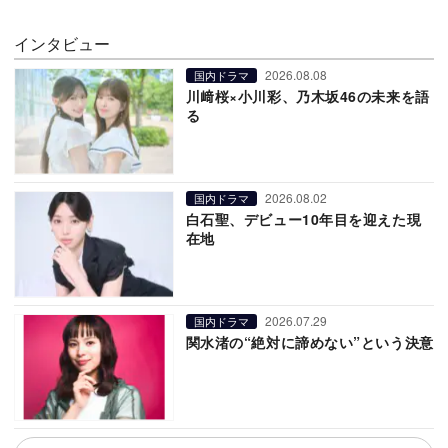
インタビュー
2026.08.08
国内ドラマ
川﨑桜×小川彩、乃木坂46の未来を語
る
2026.08.02
国内ドラマ
白石聖、デビュー10年目を迎えた現
在地
2026.07.29
国内ドラマ
関水渚の“絶対に諦めない”という決意