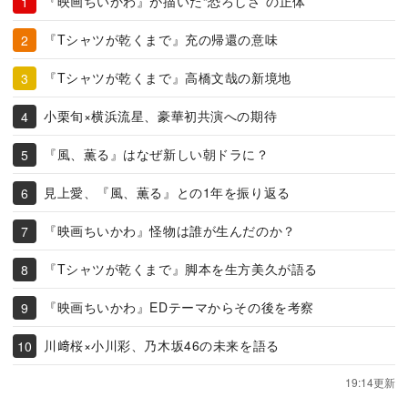
『映画ちいかわ』が描いた“恐ろしさ”の正体
『Tシャツが乾くまで』充の帰還の意味
『Tシャツが乾くまで』高橋文哉の新境地
小栗旬×横浜流星、豪華初共演への期待
『風、薫る』はなぜ新しい朝ドラに？
見上愛、『風、薫る』との1年を振り返る
『映画ちいかわ』怪物は誰が生んだのか？
『Tシャツが乾くまで』脚本を生方美久が語る
『映画ちいかわ』EDテーマからその後を考察
川﨑桜×小川彩、乃木坂46の未来を語る
19:14更新