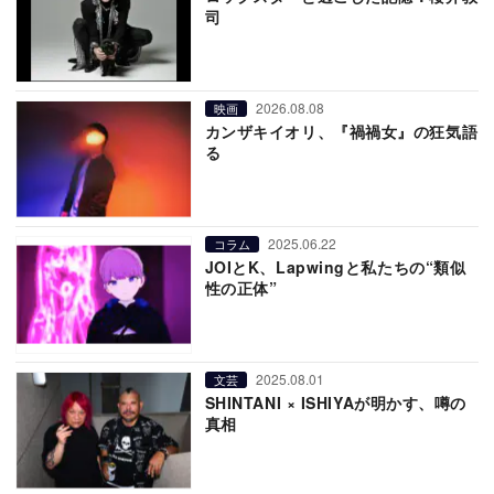
司
2026.08.08
映画
カンザキイオリ、『禍禍女』の狂気語
る
2025.06.22
コラム
JOIとK、Lapwingと私たちの“類似
性の正体”
2025.08.01
文芸
SHINTANI × ISHIYAが明かす、噂の
真相