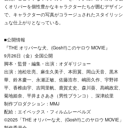
くオリバーを個性豊かなキャラクターたちが囲むデザイン
で、キャラクターの写真がコラージュされたスタイリッシ
ュな仕上がりとなっている。
■公開情報
『THE オリバーな犬、(Gosh!!)このヤロウ MOVIE』
9月26日（金）全国公開
脚本・監督・編集・出演：オダギリジョー
出演：池松壮亮、麻生久美子、本田翼、岡山天音、黒木
華、鈴木慶一、永瀬正敏、佐藤浩市、嶋田久作、宇野祥
平、香椎由宇、吉岡里帆、鹿賀丈史、森川葵、髙嶋政宏、
菊地姫奈、平井まさあき（男性ブランコ）、深津絵里
制作プロダクション：MMJ
配給：エイベックス・フィルムレーベルズ
©2025「THE オリバーな犬、(Gosh!!)このヤロウ MOVIE」
製作委員会