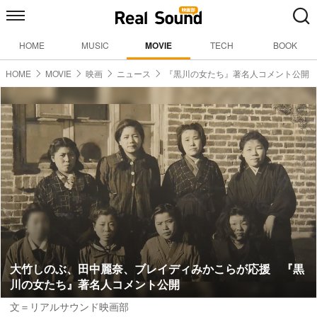
HOME
MUSIC
MOVIE
TECH
BOOK
HOME
MOVIE
映画
ニュース
『黒川の女たち』著名人コメント公開
大竹しのぶ、田中麗奈、ブレイディみかこらが応援 『黒
川の女たち』著名人コメント公開
文＝リアルサウンド映画部