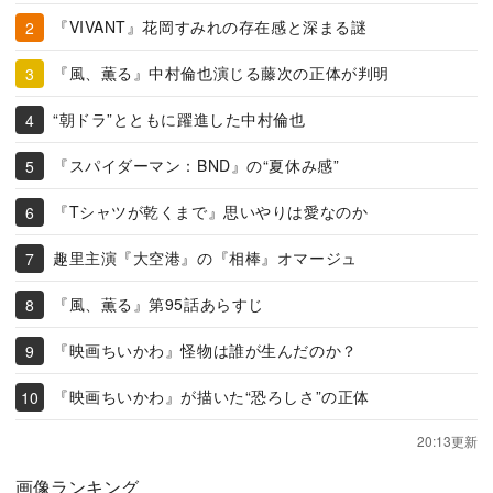
『VIVANT』花岡すみれの存在感と深まる謎
『風、薫る』中村倫也演じる藤次の正体が判明
“朝ドラ”とともに躍進した中村倫也
『スパイダーマン：BND』の“夏休み感”
『Tシャツが乾くまで』思いやりは愛なのか
趣里主演『大空港』の『相棒』オマージュ
『風、薫る』第95話あらすじ
『映画ちいかわ』怪物は誰が生んだのか？
『映画ちいかわ』が描いた“恐ろしさ”の正体
20:13更新
画像ランキング