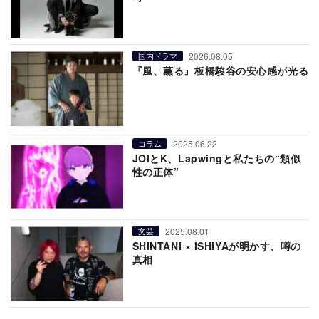
2026.08.05
国内ドラマ
『風、薫る』板橋駿谷の安心感が光る
2025.06.22
コラム
JOIとK、Lapwingと私たちの“類似
性の正体”
2025.08.01
文芸
SHINTANI × ISHIYAが明かす、噂の
真相