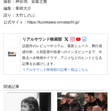
撮影：神谷潤、金森之雅
編集：東樹大介
語り：大竹しのぶ
公式サイト：https://kurokawa-onnatachi.jp/
Follow on SNS
Follow on SNS
Follow on SN
Author web 
リアルサウンド映画部
話題作のレビューやコラム、最新ニュース、興行成
績分析、人気監督や役者へのインタビューまで、今
観るべき映画やドラマ、アニメなどのヒントとなる
記事をお届けします。
リアルサウンド映画部の記事一覧はこちら
関連記事