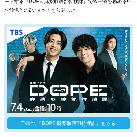
ートする『DOPE 麻薬取締部特捜課』でW主演を務める中
村倫也との2ショットを公開した。
TVerで『DOPE 麻薬取締部特捜課』をみる