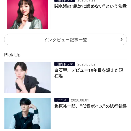
関水渚の“絶対に諦めない”という決意
インタビュー記事一覧
Pick Up!
2026.08.02
国内ドラマ
白石聖、デビュー10年目を迎えた現
在地
2026.08.01
アニメ
梅原裕一郎、“低音ボイス”の試行錯誤