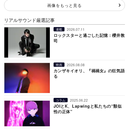
画像をもっと見る
リアルサウンド厳選記事
2026.07.11
連載
ロックスターと過ごした記憶：櫻井敦
司
2026.08.08
映画
カンザキイオリ、『禍禍女』の狂気語
る
2025.06.22
コラム
JOIとK、Lapwingと私たちの“類似
性の正体”