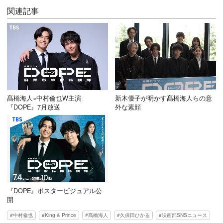
関連記事
髙橋海人×中村倫也W主演
新木優子が明かす髙橋海人らの意
『DOPE』7月放送
外な素顔
『DOPE』ポスタービジュアル公
開
中村倫也
King & Prince
髙橋海人
久保田ひかる
映画部SNSニュース