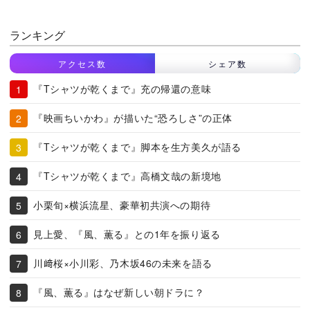
ランキング
アクセス数
シェア数
『Tシャツが乾くまで』充の帰還の意味
『映画ちいかわ』が描いた“恐ろしさ”の正体
『Tシャツが乾くまで』脚本を生方美久が語る
『Tシャツが乾くまで』高橋文哉の新境地
小栗旬×横浜流星、豪華初共演への期待
見上愛、『風、薫る』との1年を振り返る
川﨑桜×小川彩、乃木坂46の未来を語る
『風、薫る』はなぜ新しい朝ドラに？