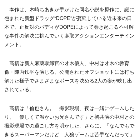
本作は、木崎ちあきが手がけた同名小説を原作に、謎に
包まれた新型ドラッグ“DOPE”が蔓延している近未来の日
本で、正反対のバディがDOPEによって巻き起こる不可解
な事件の解決に挑んでいく麻取アクションエンターテイン
メント。
髙橋は新人麻薬取締官の才木優人、中村は才木の教育
係・陣内鉄平を演じる。公開されたオフショットには打ち
解けた様子でさまざまなポーズを決める2人の姿が映し出
されている。
髙橋は「倫也さん。 撮影現場、夜は一緒にゲームした
り。 優しくて温かいお兄さんです」と初共演の中村との
撮影現場での過ごし方を明かした。さらに、「なんでもで
きるスーパーマンだけど 人狼ゲームは苦手なんだって」