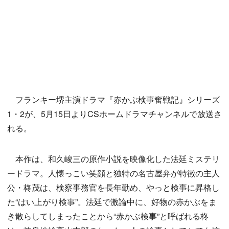
フランキー堺主演ドラマ『赤かぶ検事奮戦記』シリーズ
1・2が、5月15日よりCSホームドラマチャンネルで放送さ
れる。
本作は、和久峻三の原作小説を映像化した法廷ミステリ
ードラマ。人懐っこい笑顔と独特の名古屋弁が特徴の主人
公・柊茂は、検察事務官を長年勤め、やっと検事に昇格し
た“はい上がり検事”。法廷で激論中に、好物の赤かぶをま
き散らしてしまったことから“赤かぶ検事”と呼ばれる柊