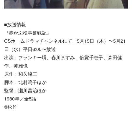
■放送情報
『赤かぶ検事奮戦記』
CSホームドラマチャンネルにて、5月15日（木）〜5月21
日（水）平日6:00〜放送
出演：フランキー堺、春川ますみ、倍賞千恵子、森田健
作、沖雅也
原作：和久峻三
脚本：北村篤子ほか
監督：瀬川昌治ほか
1980年／全5話
©松竹