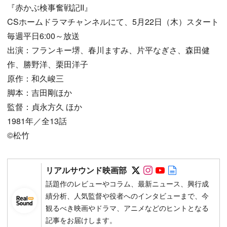
『赤かぶ検事奮戦記II』
CSホームドラマチャンネルにて、5月22日（木）スタート
毎週平日6:00～放送
出演：フランキー堺、春川ますみ、片平なぎさ、森田健
作、勝野洋、栗田洋子
原作：和久峻三
脚本：吉田剛ほか
監督：貞永方久 ほか
1981年／全13話
©松竹
Follow on SNS
Follow on SNS
Follow on SN
Author web 
リアルサウンド映画部
話題作のレビューやコラム、最新ニュース、興行成
績分析、人気監督や役者へのインタビューまで、今
観るべき映画やドラマ、アニメなどのヒントとなる
記事をお届けします。