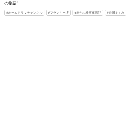
の物語”
ホームドラマチャンネル
フランキー堺
赤かぶ検事奮戦記
春川ますみ