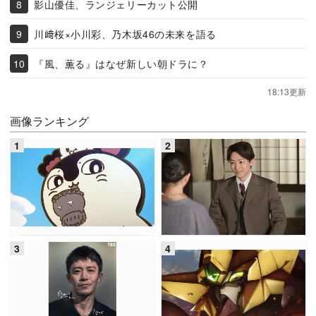
影山優佳、ランジェリーカット公開
川﨑桜×小川彩、乃木坂46の未来を語る
『風、薫る』はなぜ新しい朝ドラに？
18:13更新
画像ランキング