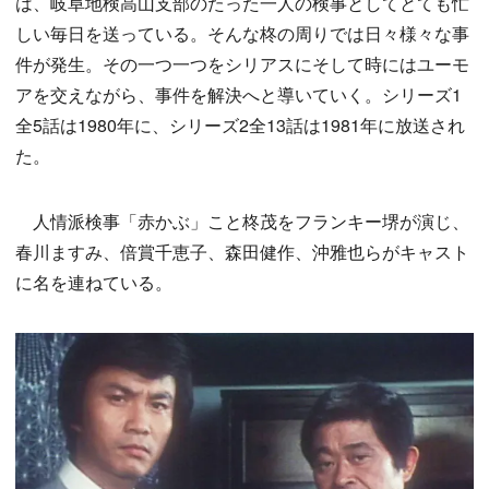
は、岐阜地検高山支部のたった一人の検事としてとても忙
しい毎日を送っている。そんな柊の周りでは日々様々な事
件が発生。その一つ一つをシリアスにそして時にはユーモ
アを交えながら、事件を解決へと導いていく。シリーズ1
全5話は1980年に、シリーズ2全13話は1981年に放送され
た。
人情派検事「赤かぶ」こと柊茂をフランキー堺が演じ、
春川ますみ、倍賞千恵子、森田健作、沖雅也らがキャスト
に名を連ねている。