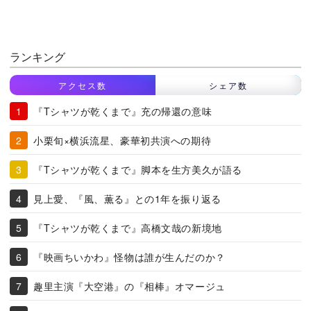
ランキング
アクセス数
シェア数
『Tシャツが乾くまで』充の帰還の意味
小栗旬×横浜流星、豪華初共演への期待
『Tシャツが乾くまで』脚本を生方美久が語る
見上愛、『風、薫る』との1年を振り返る
『Tシャツが乾くまで』高橋文哉の新境地
『映画ちいかわ』怪物は誰が生んだのか？
趣里主演『大空港』の『相棒』オマージュ