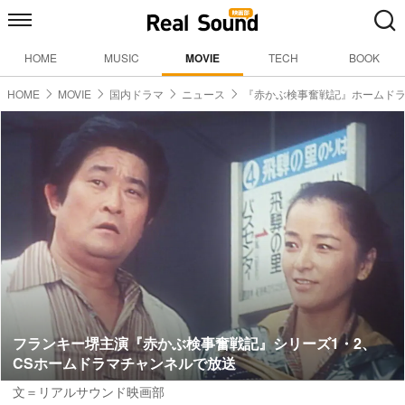
HOME
MUSIC
MOVIE
TECH
BOOK
HOME
MOVIE
国内ドラマ
ニュース
『赤かぶ検事奮戦記』ホームドラ
フランキー堺主演『赤かぶ検事奮戦記』シリーズ1・2、
CSホームドラマチャンネルで放送
文＝リアルサウンド映画部