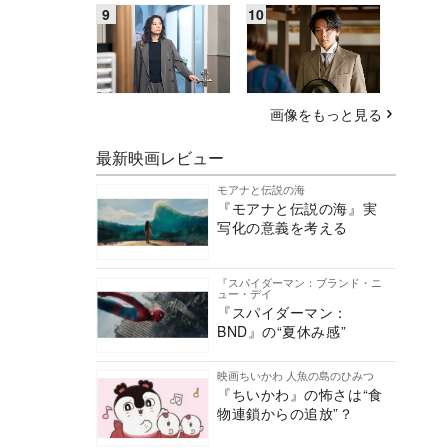
画像をもっと見る
最新映画レビュー
モアナと伝説の海
『モアナと伝説の海』実
写化の意義を考える
『スパイダーマン：ブランド・ニ
ュー・デイ
『スパイダーマン：
BND』の“夏休み感”
映画ちいかわ 人魚の島のひみつ
『ちいかわ』の怖さは“食
物連鎖からの追放”？