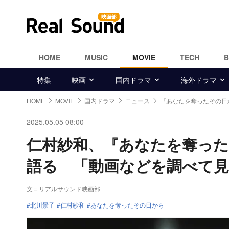
HOME
MUSIC
MOVIE
TECH
特集
映画
国内ドラマ
海外ドラマ
HOME
MOVIE
国内ドラマ
ニュース
『あなたを奪ったその日
2025.05.05 08:00
仁村紗和、『あなたを奪った
語る 「動画などを調べて
文＝リアルサウンド映画部
北川景子
仁村紗和
あなたを奪ったその日から