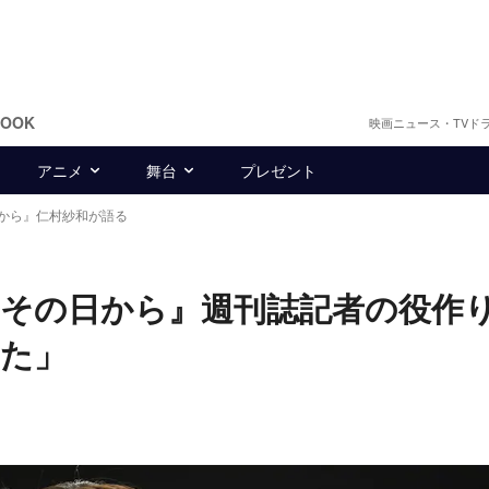
BOOK
映画ニュース・TVド
アニメ
舞台
プレゼント
から』仁村紗和が語る
その日から』週刊誌記者の役作
見た」