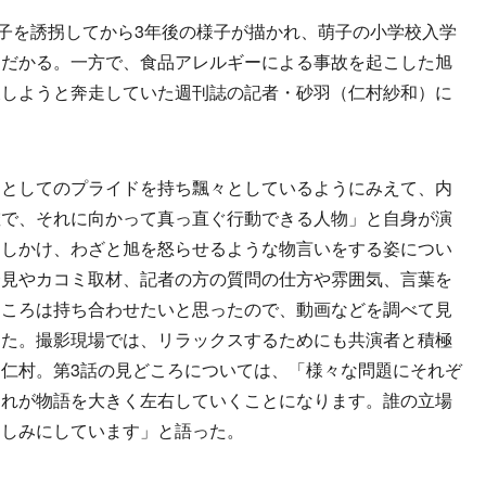
子を誘拐してから3年後の様子が描かれ、萌子の小学校入学
はだかる。一方で、食品アレルギーによる事故を起こした旭
及しようと奔走していた週刊誌の記者・砂羽（仁村紗和）に
としてのプライドを持ち飄々としているようにみえて、内
確で、それに向かって真っ直ぐ行動できる人物」と自身が演
押しかけ、わざと旭を怒らせるような物言いをする姿につい
会見やカコミ取材、記者の方の質問の仕方や雰囲気、言葉を
ところは持ち合わせたいと思ったので、動画などを調べて見
した。撮影現場では、リラックスするためにも共演者と積極
仁村。第3話の見どころについては、「様々な問題にそれぞ
それが物語を大きく左右していくことになります。誰の立場
楽しみにしています」と語った。