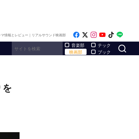
Like on Facebook
Follow on x
Follow on Inst
Follow on Y
Follow on
Follo
ラマ情報とレビュー｜リアルサウンド映画部
サ
音楽部
テック
映画部
ブック
りを