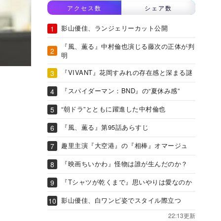
アクセス数
シェア数
影山優佳、ランジェリーカット公開
『風、薫る』中村倫也演じる藤次の正体が判
明
『VIVANT』花岡すみれの存在感と深まる謎
『スパイダーマン：BND』の“夏休み感”
“朝ドラ”とともに躍進した中村倫也
『風、薫る』第95話あらすじ
趣里主演『大空港』の『相棒』オマージュ
『映画ちいかわ』怪物は誰が生んだのか？
『Tシャツが乾くまで』思いやりは愛なのか
影山優佳、白ワンピ姿でスタイル際立つ
22:13更新