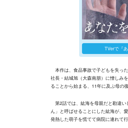
TVerで
本作は、食品事故で子どもを失った
社長・結城旭（大森南朋）に憎しみ
ることから始まる、11年に及ぶ母の
第2話では、紘海を母親だと勘違い
ん」と呼ばせることにした紘海が、
発熱した萌子を慌てて病院に連れて