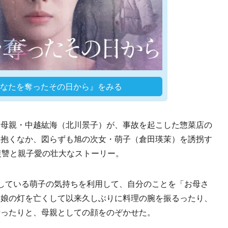
『あなたを奪ったその日から』をみる
母親・中越紘海（北川景子）が、事故を起こした惣菜店の
を抱くなか、図らずも旭の次女・萌子（倉田瑛茉）を誘拐す
復讐と親子愛の壮大なストーリー。
している萌子の気持ちを利用して、自分のことを「お母さ
愛娘の灯を亡くして以来久しぶりに料理の腕を振るったり、
行ったりと、母親としての顔をのぞかせた。