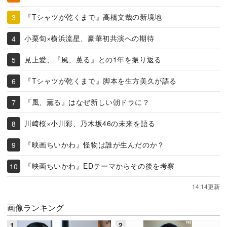
『Tシャツが乾くまで』高橋文哉の新境地
小栗旬×横浜流星、豪華初共演への期待
見上愛、『風、薫る』との1年を振り返る
『Tシャツが乾くまで』脚本を生方美久が語る
『風、薫る』はなぜ新しい朝ドラに？
川﨑桜×小川彩、乃木坂46の未来を語る
『映画ちいかわ』怪物は誰が生んだのか？
『映画ちいかわ』EDテーマからその後を考察
14:14更新
画像ランキング