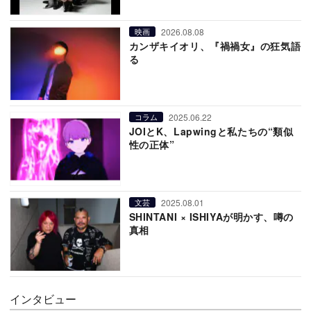
2026.08.08
映画
カンザキイオリ、『禍禍女』の狂気語
る
2025.06.22
コラム
JOIとK、Lapwingと私たちの“類似
性の正体”
2025.08.01
文芸
SHINTANI × ISHIYAが明かす、噂の
真相
インタビュー