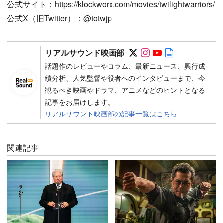
公式サイト：https://klockworx.com/movies/twilightwarriors/
公式X（旧Twitter）：@totwjp
Follow on SNS
Follow on SNS
Follow on SN
Author web 
リアルサウンド映画部
話題作のレビューやコラム、最新ニュース、興行成
績分析、人気監督や役者へのインタビューまで、今
観るべき映画やドラマ、アニメなどのヒントとなる
記事をお届けします。
リアルサウンド映画部の記事一覧はこちら
関連記事