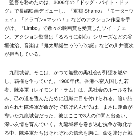
監督を務めたのは、2006年の『ドッグ・バイト・ドッ
グ』で長編映画デビューし、『軍鶏 Shamo』『モータ―ウ
ェイ』『ドラゴン×マッハ！』などのアクション作品を手
がけ、『Limbo』で数々の映画賞を受賞したソイ・チェ
ン。アクション監督は『るろうに剣心』シリーズなどの谷
垣健治、音楽は『鬼太郎誕生 ゲゲゲの謎』などの川井憲次
が担当している。
九龍城砦。そこは、かつて無数の黒社会が野望を燃や
し、覇権を争っていた。1980年代、香港へ密入国した若
者、陳洛軍（レイモンド・ラム）は、黒社会のルールを拒
み、己の道を選んだために組織に目を付けられる。追い詰
められた陳洛軍が命がけで逃げ込んだ先は、まさに運命が
導いた九龍城砦だった。彼はここで3人の仲間と出会い、
深い友情を育んでいく。九龍城砦を巻き込む抗争が激化す
る中、陳洛軍たちはそれぞれの信念を胸に、命を賭けた戦