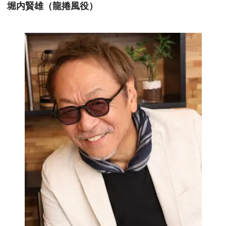
堀内賢雄（龍捲風役）