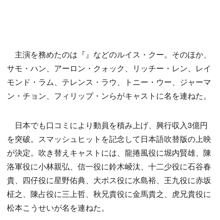
主演を務めたのは『』などのルイス・クー。そのほか、
サモ・ハン、アーロン・クォック、リッチー・レン、レイ
モンド・ラム、テレンス・ラウ、トニー・ウー、ジャーマ
ン・チョン、フィリップ・ンらがキャストに名を連ねた。
日本でも口コミにより動員を積み上げ、興行収入3億円
を突破。スマッシュヒットを記念して日本語吹替版の上映
が決定。吹き替えキャストには、龍捲風役に堀内賢雄、陳
洛軍役に小林親弘、信一役に鈴木崚汰、十二少役に石谷春
貴、四仔役に星野佑典、大ボス役に水島裕、王九役に赤坂
柾之、陳占役に三上哲、秋兄貴役に金馬貴之、虎兄貴役に
松本こうせいが名を連ねた。