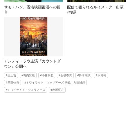
サモ・ハン、香港映画復活への提
配信で観られるルイス・クー出演
言
作8選
アンディ・ラウ主演『カウントダ
ウン』公開へ
三上哲
堀内賢雄
小林親弘
石谷春貴
鈴木崚汰
水島裕
星野佑典
トワイライト・ウォリアーズ 決戦！九龍城砦
トワイライト・ウォリアーズ
赤坂柾之