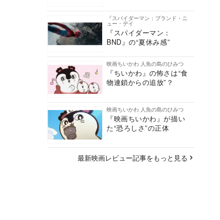
『スパイダーマン：ブランド・ニ
ュー・デイ
『スパイダーマン：
BND』の“夏休み感”
映画ちいかわ 人魚の島のひみつ
『ちいかわ』の怖さは“食
物連鎖からの追放”？
映画ちいかわ 人魚の島のひみつ
『映画ちいかわ』が描い
た“恐ろしさ”の正体
最新映画レビュー記事をもっと見る