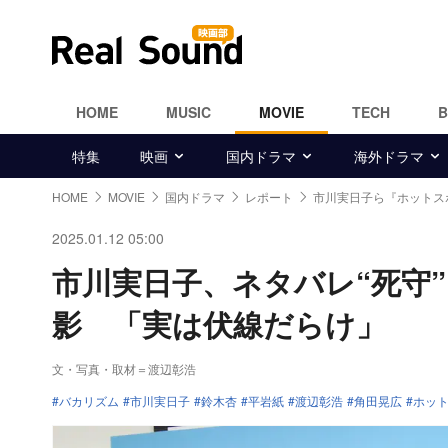
HOME
MUSIC
MOVIE
TECH
特集
映画
国内ドラマ
海外ドラマ
HOME
MOVIE
国内ドラマ
レポート
市川実日子ら『ホットス
2025.01.12 05:00
市川実日子、ネタバレ“死守
影 「実は伏線だらけ」
文・写真・取材＝渡辺彰浩
バカリズム
市川実日子
鈴木杏
平岩紙
渡辺彰浩
角田晃広
ホッ