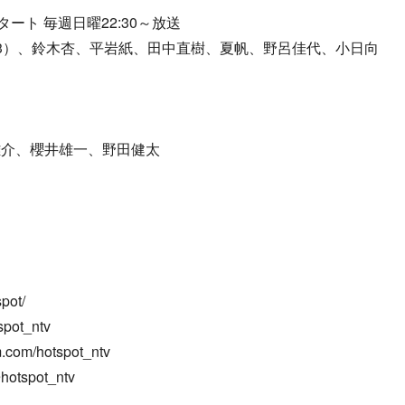
ート 毎週日曜22:30～放送
3）、鈴木杏、平岩紙、田中直樹、夏帆、野呂佳代、小日向
雄介、櫻井雄一、野田健太
pot/
pot_ntv
.com/hotspot_ntv
hotspot_ntv