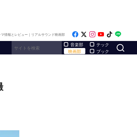
Like on Facebook
Follow on x
Follow on Inst
Follow on Y
Follow on
Follo
ラマ情報とレビュー｜リアルサウンド映画部
サ
音楽部
テック
映画部
ブック
撮