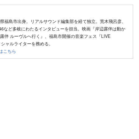
ow on SNS
llow on SNS
福島県福島市出身。リアルサウンド編集部を経て独立。荒木飛呂彦、
46など多岐にわたるインタビューを担当。映画『岸辺露伴は動か
露伴 ルーヴルへ行く』、福島市開催の音楽フェス『LIVE
フィシャルライターを務める。
はこちら