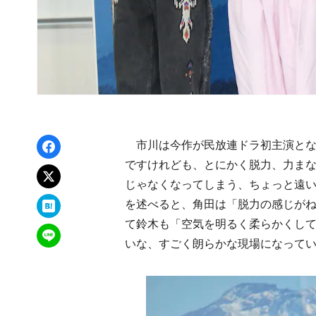
Facebookでシェア
市川は今作が民放連ドラ初主演とな
ですけれども、とにかく脱力、力ま
xでポスト
じゃなくなってしまう、ちょっと遠
はてなブックマーク
を述べると、角田は「脱力の感じが
て鈴木も「空気を明るく柔らかくし
LINEで送る
いな、すごく朗らかな現場になって