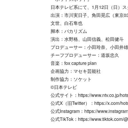
日本テレビ系にて、1月12日（日）スタ
出演：市川実日子、角田晃広（東京0
文世、白石隼也
脚本：バカリズム
演出：水野格、山田信義、松田健斗
プロデューサー：小田玲奈、小田井
チーフプロデューサー：道坂忠久
音楽：fox capture plan
企画協力：マセキ芸能社
制作協力：ソケット
©日本テレビ
公式サイト：https://www.ntv.co.jp/hots
公式X（旧Twitter）：https://x.com/hots
公式Instagram：https://www.instagram
公式TikTok：https://www.tiktok.com/@