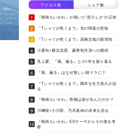
アクセス数
シェア数
『映画ちいかわ』が描いた“恐ろしさ”の正体
『Tシャツが乾くまで』充の帰還の意味
『Tシャツが乾くまで』高橋文哉の新境地
小栗旬×横浜流星、豪華初共演への期待
見上愛、『風、薫る』との1年を振り返る
『風、薫る』はなぜ新しい朝ドラに？
『Tシャツが乾くまで』脚本を生方美久が語
る
『映画ちいかわ』怪物は誰が生んだのか？
川﨑桜×小川彩、乃木坂46の未来を語る
『映画ちいかわ』EDテーマからその後を考
察