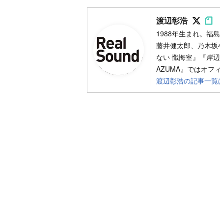
Foll
Fo
渡辺彰浩
1988年生まれ。
藤井健太郎、乃木坂
ない 懺悔室』『岸辺
AZUMA』ではオ
渡辺彰浩の記事一覧