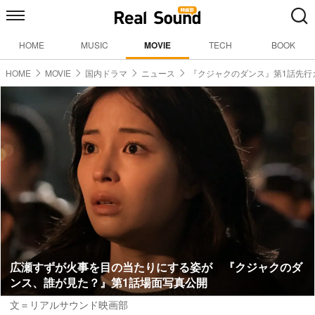
HOME
MUSIC
MOVIE
TECH
BOOK
HOME
MOVIE
国内ドラマ
ニュース
『クジャクのダンス』第1話先行
広瀬すずが火事を目の当たりにする姿が 『クジャクのダ
ンス、誰が見た？』第1話場面写真公開
文＝リアルサウンド映画部