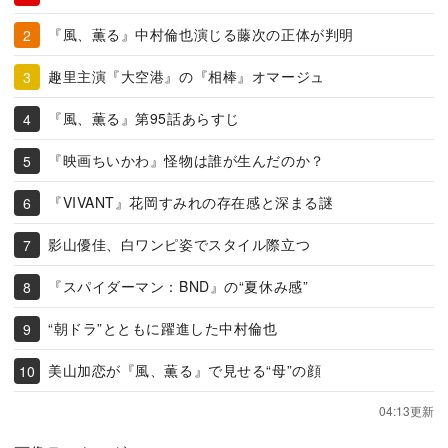
『風、薫る』中村倫也演じる藤次の正体が判明
趣里主演『大空港』の『相棒』オマージュ
『風、薫る』第95話あらすじ
『映画ちいかわ』怪物は誰が生んだのか？
『VIVANT』花岡すみれの存在感と深まる謎
影山優佳、白ワンピ姿でスタイル際立つ
『スパイダーマン：BND』の“夏休み感”
“朝ドラ”とともに躍進した中村倫也
美山加恋が『風、薫る』で見せる“母”の顔
04:13更新