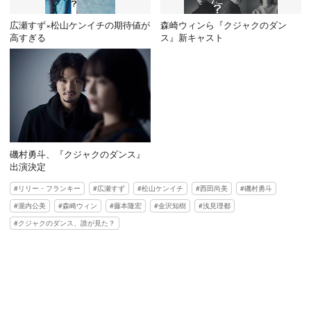
広瀬すず×松山ケンイチの期待値が
森崎ウィンら『クジャクのダン
高すぎる
ス』新キャスト
磯村勇斗、『クジャクのダンス』
出演決定
リリー・フランキー
広瀬すず
松山ケンイチ
西田尚美
磯村勇斗
瀧内公美
森崎ウィン
藤本隆宏
金沢知樹
浅見理都
クジャクのダンス、誰が見た？