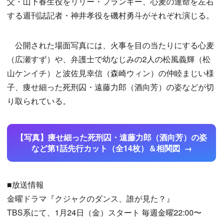
父・山下春生役をリリー・フランキー、心麦の運命を左右
する週刊誌記者・神井孝役を磯村勇斗がそれぞれ演じる。
公開された場面写真には、火事を目の当たりにする心麦
（広瀬すず）や、弁護士で幼なじみの2人の松風義輝（松
山ケンイチ）と波佐見幸信（森崎ウィン）の仲睦まじい様
子、痩せ細った死刑囚・遠藤力郎（酒向芳）の姿などが切
り取られている。
【写真】痩せ細った死刑囚・遠藤力郎（酒向芳）の姿
など第1話先行カット（全14枚）＆相関図
■放送情報
金曜ドラマ『クジャクのダンス、誰が見た？』
TBS系にて、1月24日（金）スタート 毎週金曜22:00〜