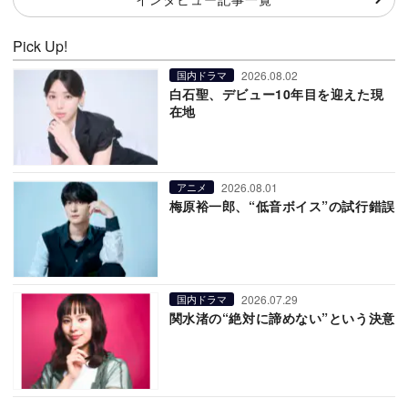
Pick Up!
2026.08.02
国内ドラマ
白石聖、デビュー10年目を迎えた現
在地
2026.08.01
アニメ
梅原裕一郎、“低音ボイス”の試行錯誤
2026.07.29
国内ドラマ
関水渚の“絶対に諦めない”という決意