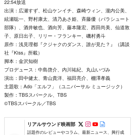
22:54放送
出演：広瀬すず、松山ケンイチ、森崎ウィン、瀧内公美、
絃瀬聡一、野村康太、清乃あさ姫、斉藤優（パラシュート
部隊）、酒井敏也、酒向芳、藤本隆宏、西田尚美、仙道敦
子、原日出子、リリー・フランキー、磯村勇斗
原作：浅見理都『クジャクのダンス、誰が見た？』（講談
社『Kiss』所載）
脚本：金沢知樹
プロデュース：中島啓介、内川祐紀、丸山いづみ
演出：田中健太、青山貴洋、福田亮介、棚澤孝義
主題歌：Ado「エルフ」（ユニバーサル ミュージック）
製作：TBSスパークル、TBS
©TBSスパークル／TBS
Follow on SNS
Follow on SNS
Follow on SN
Author web 
リアルサウンド映画部
話題作のレビューやコラム、最新ニュース、興行成