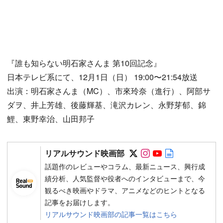
『誰も知らない明石家さんま 第10回記念』
日本テレビ系にて、12月1日（日） 19:00〜21:54放送
出演：明石家さんま（MC）、市來玲奈（進行）、阿部サ
ダヲ、井上芳雄、後藤輝基、滝沢カレン、永野芽郁、錦
鯉、東野幸治、山田邦子
Follow on SNS
Follow on SNS
Follow on SN
Author web 
リアルサウンド映画部
話題作のレビューやコラム、最新ニュース、興行成
績分析、人気監督や役者へのインタビューまで、今
観るべき映画やドラマ、アニメなどのヒントとなる
記事をお届けします。
リアルサウンド映画部の記事一覧はこちら