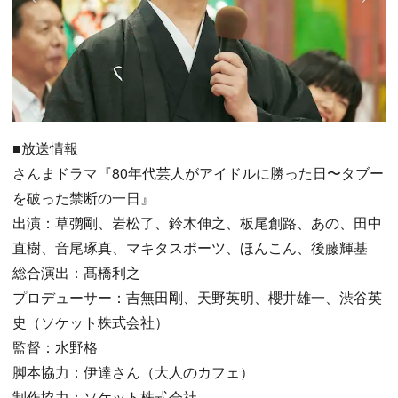
■放送情報
さんまドラマ『80年代芸人がアイドルに勝った日〜タブー
を破った禁断の一日』
出演：草彅剛、岩松了、鈴木伸之、板尾創路、あの、田中
直樹、音尾琢真、マキタスポーツ、ほんこん、後藤輝基
総合演出：髙橋利之
プロデューサー：吉無田剛、天野英明、櫻井雄一、渋谷英
史（ソケット株式会社）
監督：水野格
脚本協力：伊達さん（大人のカフェ）
制作協力：ソケット株式会社