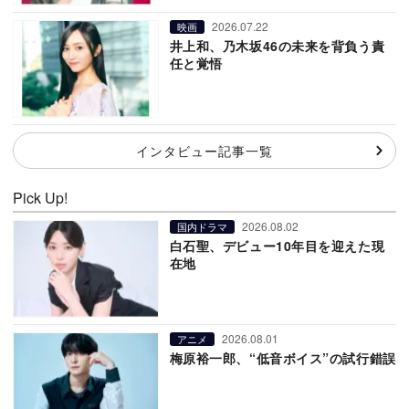
2026.07.22
映画
井上和、乃木坂46の未来を背負う責
任と覚悟
インタビュー記事一覧
Pick Up!
2026.08.02
国内ドラマ
白石聖、デビュー10年目を迎えた現
在地
2026.08.01
アニメ
梅原裕一郎、“低音ボイス”の試行錯誤