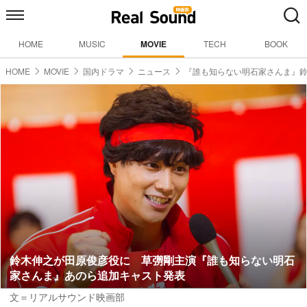
HOME
MUSIC
MOVIE
TECH
BOOK
HOME
MOVIE
国内ドラマ
ニュース
『誰も知らない明石家さんま』
鈴木伸之が田原俊彦役に 草彅剛主演『誰も知らない明石
家さんま』あのら追加キャスト発表
文＝リアルサウンド映画部