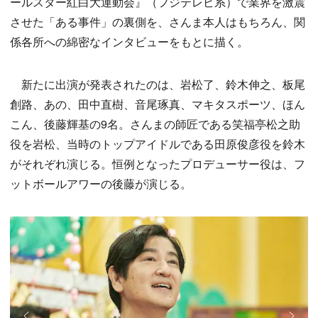
ールスター紅白大運動会』（フジテレビ系）で業界を激震
させた「ある事件」の裏側を、さんま本人はもちろん、関
係各所への綿密なインタビューをもとに描く。
新たに出演が発表されたのは、岩松了、鈴木伸之、板尾
創路、あの、田中直樹、音尾琢真、マキタスポーツ、ほん
こん、後藤輝基の9名。さんまの師匠である笑福亭松之助
役を岩松、当時のトップアイドルである田原俊彦役を鈴木
がそれぞれ演じる。恒例となったプロデューサー役は、フ
ットボールアワーの後藤が演じる。