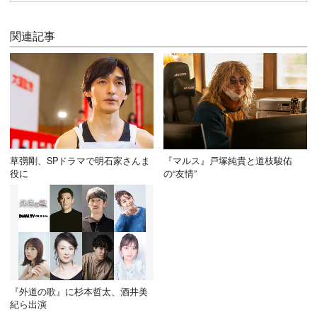
関連記事
草彅剛、SPドラマで明石家さんま
『マルス』戸塚純貴と道枝駿佑
役に
の“友情”
『外道の歌』に杉本哲太、酒井美
紀ら出演