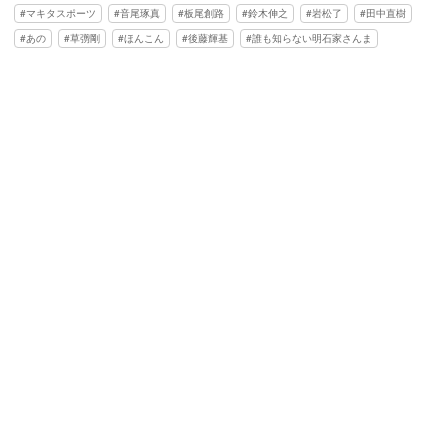
マキタスポーツ
音尾琢真
板尾創路
鈴木伸之
岩松了
田中直樹
あの
草彅剛
ほんこん
後藤輝基
誰も知らない明石家さんま