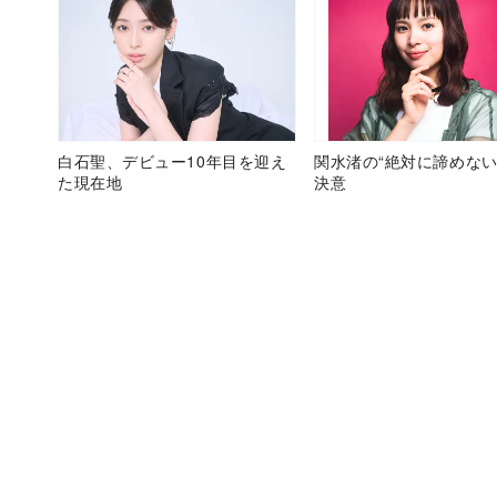
白石聖、デビュー10年目を迎え
関水渚の“絶対に諦めない
た現在地
決意