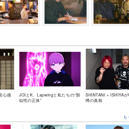
安心感
JOIとK、Lapwingと私たちの“類
SHINTANI × ISHIY
似性の正体”
噂の真相
も