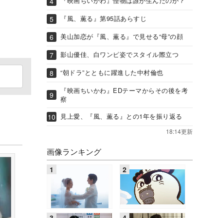
『映画ちいかわ』怪物は誰が生んだのか？
『風、薫る』第95話あらすじ
美山加恋が『風、薫る』で見せる“母”の顔
影山優佳、白ワンピ姿でスタイル際立つ
“朝ドラ”とともに躍進した中村倫也
『映画ちいかわ』EDテーマからその後を考
察
見上愛、『風、薫る』との1年を振り返る
18:14更新
画像ランキング