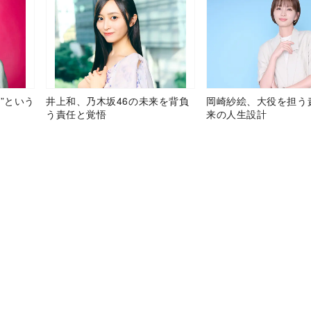
”という
井上和、乃木坂46の未来を背負
岡崎紗絵、大役を担う
う責任と覚悟
来の人生設計