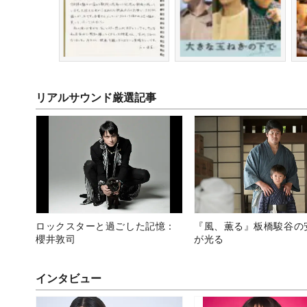
リアルサウンド厳選記事
ロックスターと過ごした記憶：
『風、薫る』板橋駿谷の
櫻井敦司
が光る
インタビュー