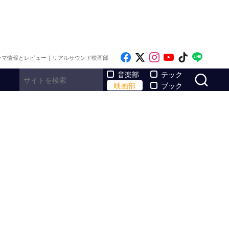
Like on Facebook
Follow on x
Follow on Inst
Follow on Y
Follow on
Follo
ラマ情報とレビュー｜リアルサウンド映画部
サ
音楽部
テック
映画部
ブック