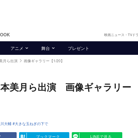
BOOK
映画ニュース・TVド
アニメ
舞台
プレゼント
美月ら出演
画像ギャラリー【1/20】
本美月ら出演 画像ギャラリー
中川大輔
大きな玉ねぎの下で
ア
ブックマーク
LINEで送る