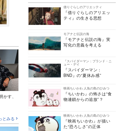
借りぐらしのアリエッティ
『借りぐらしのアリエッ
ティ』の生きる思想
モアナと伝説の海
『モアナと伝説の海』実
写化の意義を考える
『スパイダーマン：ブランド・ニ
ュー・デイ
『スパイダーマン：
BND』の“夏休み感”
映画ちいかわ 人魚の島のひみつ
『ちいかわ』の怖さは“食
Aが明かす、
物連鎖からの追放”？
映画ちいかわ 人魚の島のひみつ
っとみる
『映画ちいかわ』が描い
た“恐ろしさ”の正体