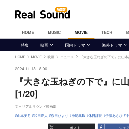
HOME
MUSIC
MOVIE
TECH
特集
映画
国内ドラマ
海外ドラマ
HOME
MOVIE
映画
ニュース
『大きな玉ねぎの下で』に山本
2024.11.18 18:00
『大きな玉ねぎの下で』に山
[1/20]
文＝リアルサウンド映画部
山本美月
和田正人
桜田ひより
神尾楓珠
休日課長
伊藤あさひ
ポスト
シェ