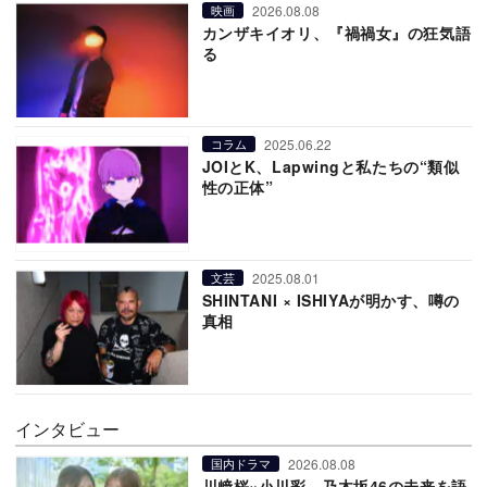
2026.08.08
映画
カンザキイオリ、『禍禍女』の狂気語
る
2025.06.22
コラム
JOIとK、Lapwingと私たちの“類似
性の正体”
2025.08.01
文芸
SHINTANI × ISHIYAが明かす、噂の
真相
インタビュー
2026.08.08
国内ドラマ
川﨑桜×小川彩、乃木坂46の未来を語