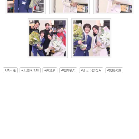
菜々緒
工藤阿須加
井浦新
塩野瑛久
さとうほなみ
無能の鷹