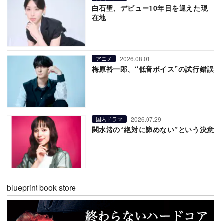
白石聖、デビュー10年目を迎えた現
在地
2026.08.01
アニメ
梅原裕一郎、“低音ボイス”の試行錯誤
2026.07.29
国内ドラマ
関水渚の“絶対に諦めない”という決意
blueprint book store