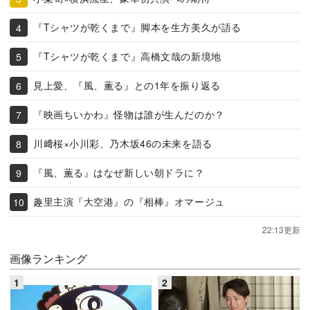
『Tシャツが乾くまで』脚本を生方美久が語る
『Tシャツが乾くまで』高橋文哉の新境地
見上愛、『風、薫る』との1年を振り返る
『映画ちいかわ』怪物は誰が生んだのか？
川﨑桜×小川彩、乃木坂46の未来を語る
『風、薫る』はなぜ新しい朝ドラに？
趣里主演『大空港』の『相棒』オマージュ
22:13更新
画像ランキング