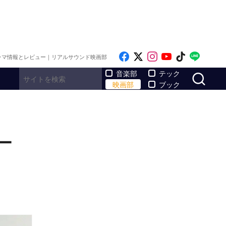
Like on Facebook
Follow on x
Follow on Inst
Follow on Y
Follow on
Follo
ラマ情報とレビュー｜リアルサウンド映画部
サ
音楽部
テック
映画部
ブック
ー