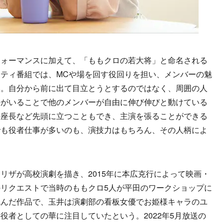
ォーマンスに加えて、「ももクロの若大将」と命名される
ティ番組では、MCや場を回す役回りを担い、メンバーの魅
い。自分から前に出て目立とうとするのではなく、周囲の人
井がいることで他のメンバーが自由に伸び伸びと動けている
の座長など先頭に立つこともでき、主演を張ることができる
でも役者仕事が多いのも、演技力はもちろん、その人柄によ
ザが高校演劇を描き、2015年に本広克行によって映画・
リクエストで当時のももクロ5人が平田のワークショップに
挑んだ作品で、玉井は演劇部の看板女優でお姫様キャラのユ
役者としての華に注目していたという。2022年5月放送の