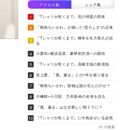
アクセス数
シェア数
『Tシャツが乾くまで』充の帰還の意味
『映画ちいかわ』が描いた“恐ろしさ”の正体
『Tシャツが乾くまで』脚本を生方美久が語
る
小栗旬×横浜流星、豪華初共演への期待
『Tシャツが乾くまで』高橋文哉の新境地
見上愛、『風、薫る』との1年を振り返る
『映画ちいかわ』怪物は誰が生んだのか？
川﨑桜×小川彩、乃木坂46の未来を語る
『風、薫る』はなぜ新しい朝ドラに？
『Tシャツが乾くまで』に中島歩がいる必然
01:13更新