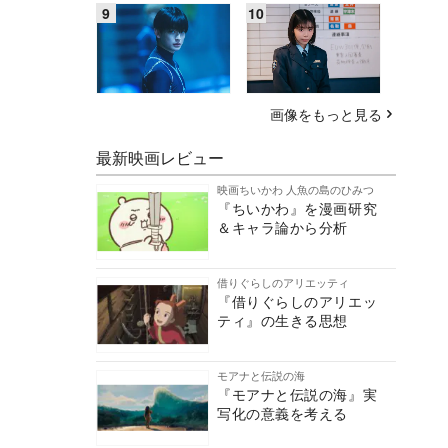
画像をもっと見る
最新映画レビュー
映画ちいかわ 人魚の島のひみつ
『ちいかわ』を漫画研究
＆キャラ論から分析
借りぐらしのアリエッティ
『借りぐらしのアリエッ
ティ』の生きる思想
モアナと伝説の海
『モアナと伝説の海』実
写化の意義を考える