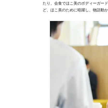
たり、会食でほこ美のボディーガー
ど、ほこ美のために暗躍し、物語動