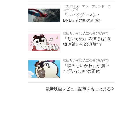
『スパイダーマン：ブランド・ニ
ュー・デイ
『スパイダーマン：
BND』の“夏休み感”
映画ちいかわ 人魚の島のひみつ
『ちいかわ』の怖さは“食
物連鎖からの追放”？
映画ちいかわ 人魚の島のひみつ
『映画ちいかわ』が描い
た“恐ろしさ”の正体
最新映画レビュー記事をもっと見る