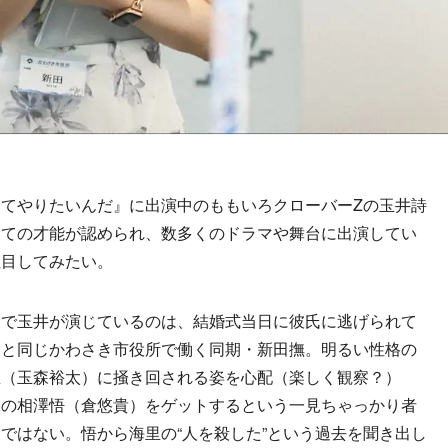
てやりたいんだ』に出演中のももいろクローバーZの玉井詩
しての才能が認められ、数多くのドラマや舞台に出演してい
注目してみたい。
で玉井が演じているのは、結婚式当日に彼氏に逃げられて
）と同じかわさき市役所で働く同期・新田撫。明るい性格の
里（玉森裕太）に掻き回される姿を心配（楽しく観察？）
人の相澤悟（倉悠貴）をゲットするという一見ちゃっかり者
ではない。悟から海里の“人を殺した”という過去を聞き出し