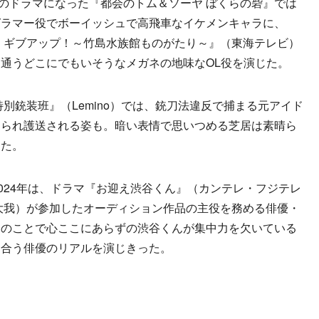
TVのドラマになった『都会のトム＆ソーヤ ぼくらの砦』では
グラマー役でボーイッシュで高飛車なイケメンキャラに、
ー・ギブアップ！～竹島水族館ものがたり～』（東海テレビ）
通うどこにでもいそうなメガネの地味なOL役を演じた。
別銃装班』（Lemino）では、銃刀法違反で捕まる元アイド
けられ護送される姿も。暗い表情で思いつめる芝居は素晴ら
した。
024年は、ドラマ『お迎え渋谷くん』（カンテレ・フジテレ
大我）が参加したオーディション作品の主役を務める俳優・
）のことで心ここにあらずの渋谷くんが集中力を欠いている
き合う俳優のリアルを演じきった。