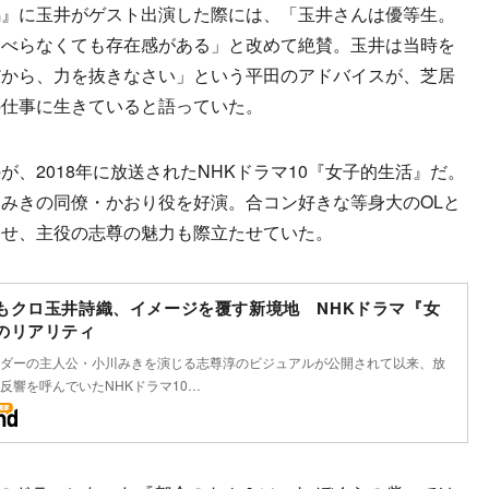
馬』に玉井がゲスト出演した際には、「玉井さんは優等生。
ゃべらなくても存在感がある」と改めて絶賛。玉井は当時を
だから、力を抜きなさい」という平田のアドバイスが、芝居
の仕事に生きていると語っていた。
、2018年に放送されたNHKドラマ10『女子的生活』だ。
みきの同僚・かおり役を好演。合コン好きな等身大のOLと
らせ、主役の志尊の魅力も際立たせていた。
もクロ玉井詩織、イメージを覆す新境地 NHKドラマ『女
のリアリティ
ダーの主人公・小川みきを演じる志尊淳のビジュアルが公開されて以来、放
反響を呼んでいたNHKドラマ10…