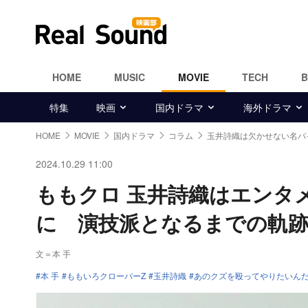
HOME
MUSIC
MOVIE
TECH
特集
映画
国内ドラマ
海外ドラマ
HOME
MOVIE
国内ドラマ
コラム
玉井詩織は欠かせない名バ
2024.10.29 11:00
ももクロ 玉井詩織はエンタ
に 演技派となるまでの軌
文＝本 手
本 手
ももいろクローバーZ
玉井詩織
あのクズを殴ってやりたいん