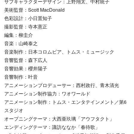
サブキャラクターデザイン：上野翔太、中村統子
美術監督：Scott MacDonald
色彩設計：小日置知子
撮影監督：寺本憲正
編集：柳圭介
音楽：山崎泰之
音楽制作：日本コロムビア、トムス・ミュージック
音響監督：森下広人
音響効果：櫻井陽子
音響制作：叶音
アニメーションプロデューサー：西村政行、青木清光
アニメーション制作協力：ワオワールド
アニメーション制作：トムス・エンタテインメント／第6
スタジオ
オープニングテーマ：大西亜玖璃「アウフタクト」
エンディングテーマ：諏訪ななか「春待歌」