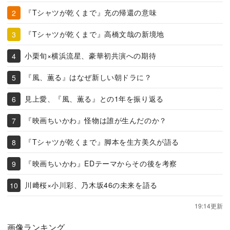
『Tシャツが乾くまで』充の帰還の意味
『Tシャツが乾くまで』高橋文哉の新境地
小栗旬×横浜流星、豪華初共演への期待
『風、薫る』はなぜ新しい朝ドラに？
見上愛、『風、薫る』との1年を振り返る
『映画ちいかわ』怪物は誰が生んだのか？
『Tシャツが乾くまで』脚本を生方美久が語る
『映画ちいかわ』EDテーマからその後を考察
川﨑桜×小川彩、乃木坂46の未来を語る
19:14更新
画像ランキング