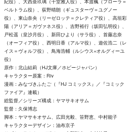
紀役）、大西亜玖璃（千堂雅人役）、本渡楓（フローラ＝
ベルトラム役）、荻野晴朗（ギュスターヴ＝ユグノー
役）、東山奈央（リーゼロッテ＝クレティア役）、高垣彩
陽（アリア＝ガヴァネス役）、吉野裕行（坂田弘明役）、
戸松遥（皇沙月役）、新田ひより（サラ役）、首藤志奈
（オーフィア役）、西明日香（アルマ役）、遊佐浩二（レ
イス＝ヴォルフ役）、鳥海浩輔（ルシウス=オルグィーユ
役）
原作：北山結莉（HJ文庫／ホビージャパン）
キャラクター原案：Riv
漫画：みなづきふたご（『HJ コミックス』／『コミック
ファイア』連載）
総監督／シリーズ構成：ヤマサキオサム
監督：久保博志
脚本：ヤマサキオサム、広田光毅、笹野恵、中村能子
キャラクターデザイン：油布京子