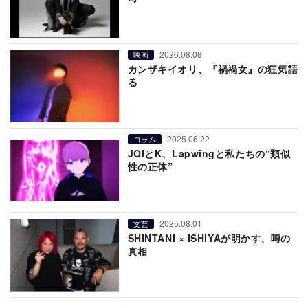
2026.08.08
映画
カンザキイオリ、『禍禍女』の狂気語
る
2025.06.22
コラム
JOIとK、Lapwingと私たちの“類似
性の正体”
2025.08.01
文芸
SHINTANI × ISHIYAが明かす、噂の
真相