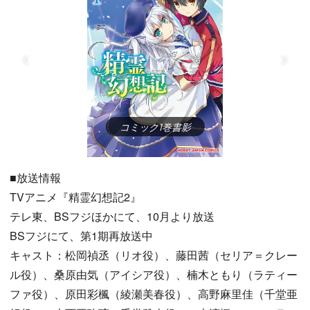
コミック1巻書影
■放送情報
TVアニメ『精霊幻想記2』
テレ東、BSフジほかにて、10月より放送
BSフジにて、第1期再放送中
キャスト：松岡禎丞（リオ役）、藤田茜（セリア＝クレー
ル役）、桑原由気（アイシア役）、楠木ともり（ラティー
ファ役）、原田彩楓（綾瀬美春役）、高野麻里佳（千堂亜