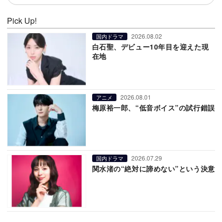
Pick Up!
2026.08.02
国内ドラマ
白石聖、デビュー10年目を迎えた現
在地
2026.08.01
アニメ
梅原裕一郎、“低音ボイス”の試行錯誤
2026.07.29
国内ドラマ
関水渚の“絶対に諦めない”という決意