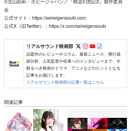
©北山結莉・ホビージャパン／『精霊幻想記2』製作委員
会
公式サイト：https://seireigensouki.com
公式X（旧Twitter）：https://x.com/seireigensouki
Follow on SNS
Follow on SNS
Follow on SN
Author web 
リアルサウンド映画部
話題作のレビューやコラム、最新ニュース、興行成
績分析、人気監督や役者へのインタビューまで、今
観るべき映画やドラマ、アニメなどのヒントとなる
記事をお届けします。
リアルサウンド映画部の記事一覧はこちら
関連記事