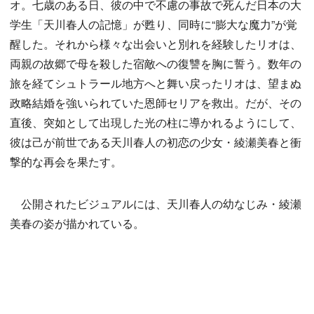
オ。七歳のある日、彼の中で不慮の事故で死んだ日本の大
学生「天川春人の記憶」が甦り、同時に“膨大な魔力”が覚
醒した。それから様々な出会いと別れを経験したリオは、
両親の故郷で母を殺した宿敵への復讐を胸に誓う。数年の
旅を経てシュトラール地方へと舞い戻ったリオは、望まぬ
政略結婚を強いられていた恩師セリアを救出。だが、その
直後、突如として出現した光の柱に導かれるようにして、
彼は己が前世である天川春人の初恋の少女・綾瀬美春と衝
撃的な再会を果たす。
公開されたビジュアルには、天川春人の幼なじみ・綾瀬
美春の姿が描かれている。