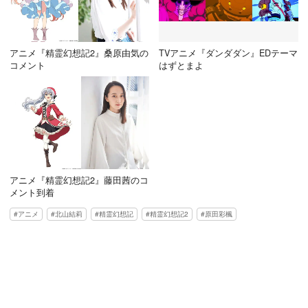
アニメ『精霊幻想記2』桑原由気の
TVアニメ『ダンダダン』EDテーマ
コメント
はずとまよ
アニメ『精霊幻想記2』藤田茜のコ
メント到着
アニメ
北山結莉
精霊幻想記
精霊幻想記2
原田彩楓