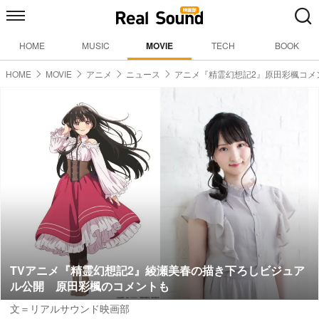
HOME
MUSIC
MOVIE
TECH
BOOK
HOME
MOVIE
アニメ
ニュース
アニメ『精霊幻想記2』原田彩楓コメ
TVアニメ『精霊幻想記2』綾瀬美春の描き下ろしビジュア
ル公開 原田彩楓のコメントも
文＝リアルサウンド映画部