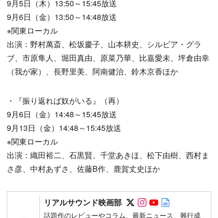
9月5日（木）13:50～15:45放送
9月6日（金）13:50～14:48放送
※関東ローカル
出演：野村萬斎、松坂慶子、山本耕史、シルビア・グラ
ブ、市原隼人、堀田真由、原菜乃華、比嘉愛未、坪倉由幸
（我が家）、長野里美、阿南健治、鈴木京香ほか
・『振り返れば奴がいる』（再）
9月6日（金）14:48～15:45放送
9月13日（金）14:48～15:45放送
※関東ローカル
出演：織田裕二、石黒賢、千堂あきほ、松下由樹、西村ま
さ彦、中村あずさ、佐藤B作、鹿賀丈史ほか
Follow on SNS
Follow on SNS
Follow on SN
Author web 
リアルサウンド映画部
話題作のレビューやコラム、最新ニュース、興行成