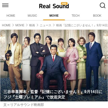
HOME
MUSIC
MOVIE
TECH
BOOK
HOME
MOVIE
映画
ニュース
映画『記憶にございません！』9月14
三谷幸喜脚本・監督『記憶にございません！』9月14日に
フジ『土曜プレミアム』で放送決定
文＝リアルサウンド映画部