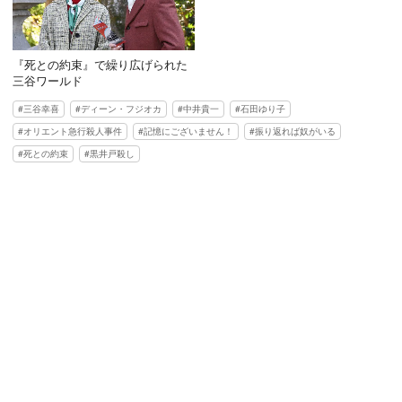
『死との約束』で繰り広げられた
三谷ワールド
三谷幸喜
ディーン・フジオカ
中井貴一
石田ゆり子
オリエント急行殺人事件
記憶にございません！
振り返れば奴がいる
死との約束
黒井戸殺し