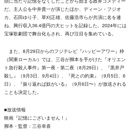
頭に当たり記憶をなくしたことから始まる政界コメディー
だ。主人公を中井貴一が演じたほか、ディーン・フジオ
カ、石田ゆり子、草刈正雄、佐藤浩市らが共演に名を連
ね、興行収入36.4億円の大ヒットを記録した。2024年には
宝塚歌劇団で舞台化もされ、再び注目を集めている。
また、8月29日からのフジテレビ『ハッピーアワー』枠
（関東ローカル）では、三谷が脚本を手がけた『オリエン
ト急行殺人事件』第一夜・第二夜（8月29日）、『黒井戸
殺し』（9月3日、9月4日）、『死との約束』（9月5日、6
日）、『振り返れば奴がいる』（9月6日〜）が放送される
ことも決定した。
■放送情報
映画『記憶にございません！』
脚本・監督：三谷幸喜