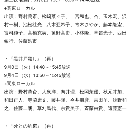
※関東ローカル
出演：野村萬斎、松嶋菜々子、二宮和也、杏、玉木宏、沢
村一樹、池松壮亮、八木亜希子、青木さやか、藤本隆宏、
富司純子、高橋克実、笹野高史、小林隆、草笛光子、西田
敏行、佐藤浩市
・『黒井戸殺し』（再）
9月3日（火）14:48～15:45放送
9月4日（水）13:50～15:45放送
※関東ローカル
出演：野村萬斎、大泉洋、向井理、松岡茉優、秋元才加、
和田正人、寺脇康文、藤井隆、今井朋彦、吉田羊、浅野和
之、佐藤二朗、草刈民代、余貴美子、斉藤由貴、遠藤憲一
・『死との約束』（再）