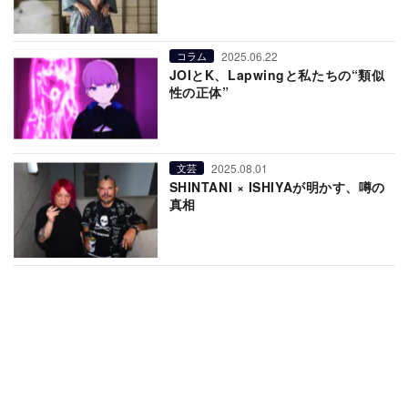
2025.06.22
コラム
JOIとK、Lapwingと私たちの“類似
性の正体”
2025.08.01
文芸
SHINTANI × ISHIYAが明かす、噂の
真相