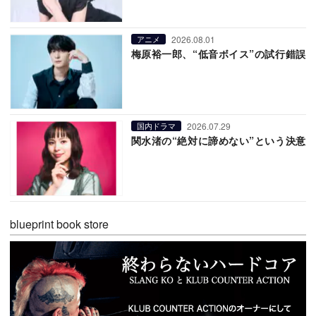
2026.08.01
アニメ
梅原裕一郎、“低音ボイス”の試行錯誤
2026.07.29
国内ドラマ
関水渚の“絶対に諦めない”という決意
blueprint book store