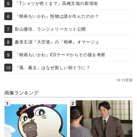
『Tシャツが乾くまで』高橋文哉の新境地
『映画ちいかわ』怪物は誰が生んだのか？
影山優佳、ランジェリーカット公開
趣里主演『大空港』の『相棒』オマージュ
『映画ちいかわ』EDテーマからその後を考察
『風、薫る』はなぜ新しい朝ドラに？
16:13更新
画像ランキング