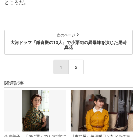
ところだ。
次のページ
大河ドラマ『鎌倉殿の13人』で小栗旬の異母妹を演じた尾碕
真花
1
(current)
2
関連記事
余貴美子、『虎に翼』でも“妙演”に
『虎に翼』毎田暖乃と朝ドラの深