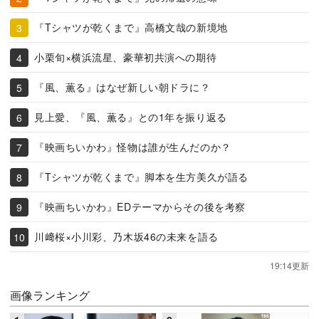
『Tシャツが乾くまで』高橋文哉の新境地
小栗旬×横浜流星、豪華初共演への期待
『風、薫る』はなぜ新しい朝ドラに？
見上愛、『風、薫る』との1年を振り返る
『映画ちいかわ』怪物は誰が生んだのか？
『Tシャツが乾くまで』脚本を生方美久が語る
『映画ちいかわ』EDテーマからその後を考察
川﨑桜×小川彩、乃木坂46の未来を語る
19:14更新
画像ランキング