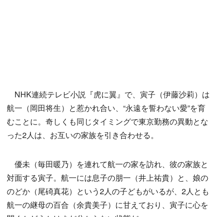
NHK連続テレビ小説『虎に翼』で、寅子（伊藤沙莉）は
航一（岡田将生）と惹かれ合い、“永遠を誓わない愛”を育
むことに。奇しくも同じタイミングで東京勤務の異動とな
った2人は、お互いの家族を引き合わせる。
優未（毎田暖乃）を連れて航一の家を訪れ、彼の家族と
対面する寅子。航一には息子の朋一（井上祐貴）と、娘の
のどか（尾碕真花）という2人の子どもがいるが、2人とも
航一の継母の百合（余貴美子）に甘えており、寅子に心を