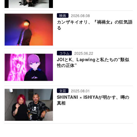
2026.08.08
映画
カンザキイオリ、『禍禍女』の狂気語
る
2025.06.22
コラム
JOIとK、Lapwingと私たちの“類似
性の正体”
2025.08.01
文芸
SHINTANI × ISHIYAが明かす、噂の
真相