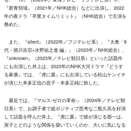
『群青領域』（2021年／NHK総合）などに出演し、2022
年の夜ドラ『卒業タイムリミット』（NHK総合）で主演を
務めた。
また、『silent』（2022年／フジテレビ系）、『大奥「8
代・徳川吉宗×水野祐之進 編」』（2023年／NHK総合）、
『unknown』（2023年／テレビ朝日系）といった話題作
にも出演した井上は、2023年のNHK大河ドラマ『どうす
る家康』では、『虎に翼』にも出演している松山ケンイチ
が演じた本多正信の息子・本多正純に扮した。
最近では、『マルス-ゼロの革命-』（2024年／テレビ朝
日系）で、お調子者で超ポジティブ思考な二瓶久高を好演
して話題を呼んだ井上。『虎に翼』で彼が演じる朋一は、
寅子とどのような関係を築いていくのか、大いに気になる