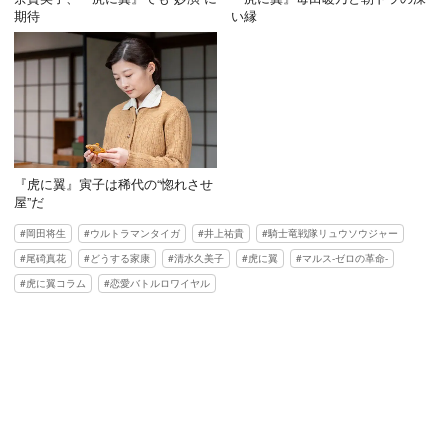
期待
い縁
『虎に翼』寅子は稀代の“惚れさせ
屋”だ
岡田将生
ウルトラマンタイガ
井上祐貴
騎士竜戦隊リュウソウジャー
尾碕真花
どうする家康
清水久美子
虎に翼
マルス-ゼロの革命-
虎に翼コラム
恋愛バトルロワイヤル