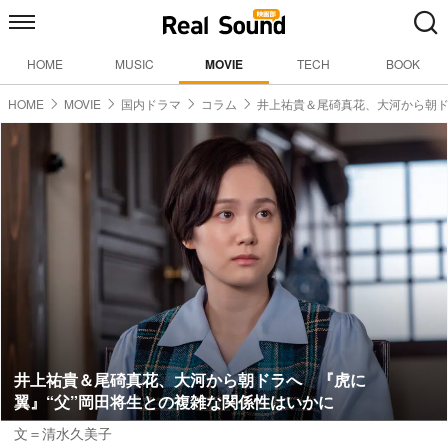
HOME
MUSIC
MOVIE
TECH
BOOK
HOME
MOVIE
国内ドラマ
コラム
井上祐貴＆尾碕真花、大河から朝
井上祐貴＆尾碕真花、大河から朝ドラへ 『虎に
翼』“父”岡田将生との複雑な関係性はいかに
文＝清水久美子