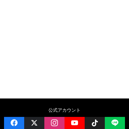
公式アカウント
facebook
x
instagram
YouTube
Follow on 
LI