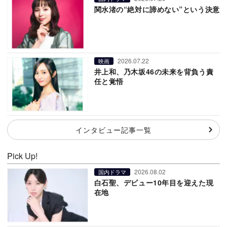
関水渚の“絶対に諦めない”という決意
2026.07.22
映画
井上和、乃木坂46の未来を背負う責
任と覚悟
インタビュー記事一覧
Pick Up!
2026.08.02
国内ドラマ
白石聖、デビュー10年目を迎えた現
在地