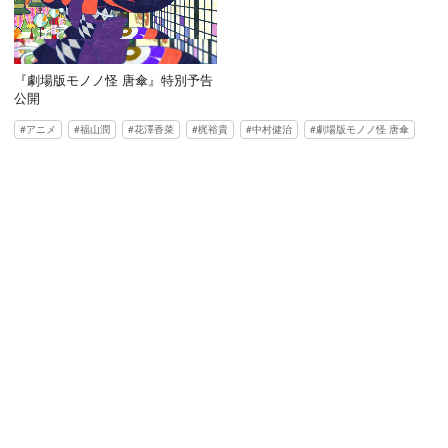
『劇場版モノノ怪 唐傘』特別予告
公開
アニメ
福山潤
花澤香菜
梶裕貴
中村健治
劇場版モノノ怪 唐傘