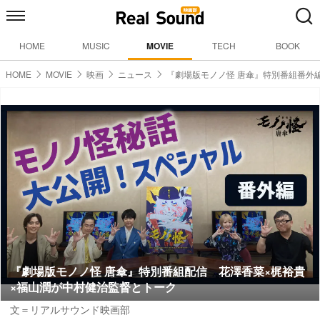
HOME
MUSIC
MOVIE
TECH
BOOK
HOME
MOVIE
映画
ニュース
『劇場版モノノ怪 唐傘』特別番組番外
『劇場版モノノ怪 唐傘』特別番組配信 花澤香菜×梶裕貴
×福山潤が中村健治監督とトーク
文＝リアルサウンド映画部