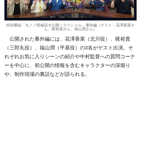
特別番組「モノノ怪秘話大公開！スペシャル」番外編（ゲスト：花澤香菜さ
ん、梶裕貴さん、福山潤さん）
公開された番外編には、花澤香菜（北川役）、梶裕貴
（三郎丸役）、福山潤（平基役）の3名がゲスト出演。そ
れぞれお気に入りシーンの紹介や中村監督への質問コーナ
ーを中心に、初公開の情報を含むキャラクターの深堀り
や、制作現場の裏話などが語られる。