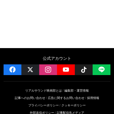
公式アカウント
facebook
x
instagram
YouTube
Follow on 
LI
リアルサウンド映画部とは
編集部・運営情報
記事へのお問い合わせ
広告に関するお問い合わせ
採用情報
プライバシーポリシー
クッキーポリシー
外部送信ポリシー
記事配信先メディア