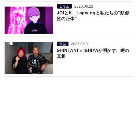
2025.06.22
コラム
JOIとK、Lapwingと私たちの“類似
性の正体”
2025.08.01
文芸
SHINTANI × ISHIYAが明かす、噂の
真相