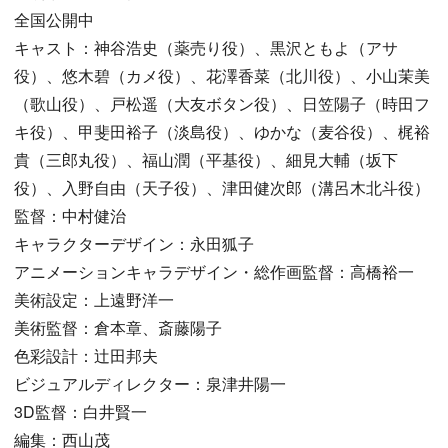
全国公開中
キャスト：神谷浩史（薬売り役）、黒沢ともよ（アサ
役）、悠木碧（カメ役）、花澤香菜（北川役）、小山茉美
（歌山役）、戸松遥（大友ボタン役）、日笠陽子（時田フ
キ役）、甲斐田裕子（淡島役）、ゆかな（麦谷役）、梶裕
貴（三郎丸役）、福山潤（平基役）、細見大輔（坂下
役）、入野自由（天子役）、津田健次郎（溝呂木北斗役）
監督：中村健治
キャラクターデザイン：永田狐子
アニメーションキャラデザイン・総作画監督：高橋裕一
美術設定：上遠野洋一
美術監督：倉本章、斎藤陽子
色彩設計：辻󠄀田邦夫
ビジュアルディレクター：泉津井陽一
3D監督：白井賢一
編集：西山茂