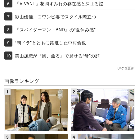
『VIVANT』花岡すみれの存在感と深まる謎
影山優佳、白ワンピ姿でスタイル際立つ
『スパイダーマン：BND』の“夏休み感”
“朝ドラ”とともに躍進した中村倫也
美山加恋が『風、薫る』で見せる“母”の顔
04:13更新
画像ランキング