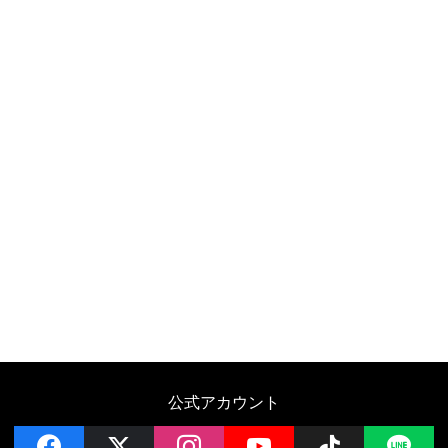
公式アカウント
facebook
x
instagram
YouTube
Follow on 
LI