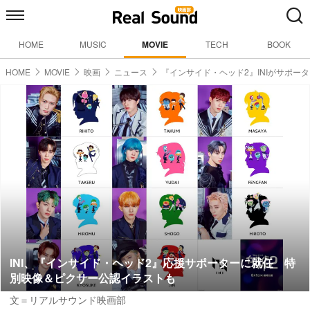
HOME
MUSIC
MOVIE
TECH
BOOK
HOME
MOVIE
映画
ニュース
『インサイド・ヘッド2』INIがサポー
INI、『インサイド・ヘッド2』応援サポーターに就任 特
別映像＆ピクサー公認イラストも
文＝リアルサウンド映画部