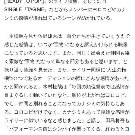
[READY TO POP!]』のライブ映像、そして5TH
SINGLE『TAG ME』などからメンバーのヨロコビやカナ
シミの感情が溢れ出ているシーンが紡がれている。
本映像を見た佐野雄大は「自分たちが生きていくうえで
感じた感情は、いつか“宝物”になると訴えかけられる映像
になっていると思います。また、同じく出会えた仲間も凄
く素敵な“宝物”だなって重なる部分もあると思います」と
振り返り笑顔を見せた。また、ライリー同様に“人生の転
機”の1つであるオーディションの際にどんな感情があった
かと聞かれると、木村柾哉は「毎回の順位発表では感情が
目まぐるしく動いていたなと。順位が上がればヨロコビ。
でも、仲間と別れることになってカナシミの気持ちもあ
る。ヨロコビだけでなく、カナシミもあって複雑な感情が
ライリーに似ているなと感じました」と話し、田島将吾も
「パフォーマンス前はシンパイが襲ってくる。終わるとヨ