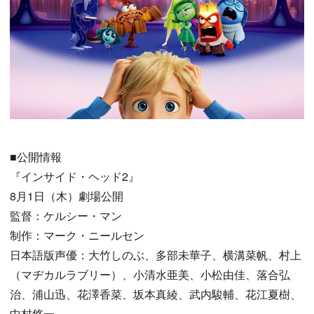
■公開情報
『インサイド・ヘッド2』
8月1日（木）劇場公開
監督：ケルシー・マン
制作：マーク・ニールセン
日本語版声優：大竹しのぶ、多部未華子、横溝菜帆、村上
（マヂカルラブリー）、小清水亜美、小松由佳、落合弘
治、浦山迅、花澤香菜、坂本真綾、武内駿輔、花江夏樹、
中村悠一