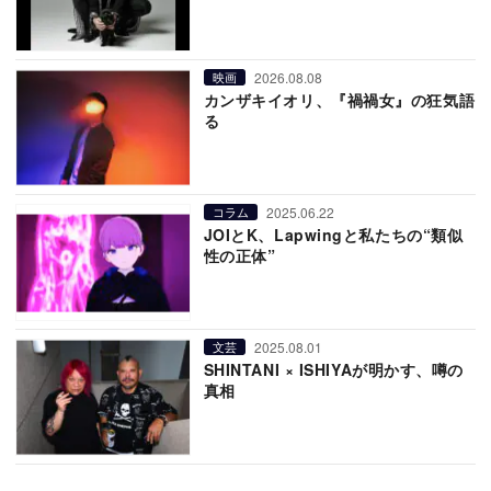
2026.08.08
映画
カンザキイオリ、『禍禍女』の狂気語
る
2025.06.22
コラム
JOIとK、Lapwingと私たちの“類似
性の正体”
2025.08.01
文芸
SHINTANI × ISHIYAが明かす、噂の
真相