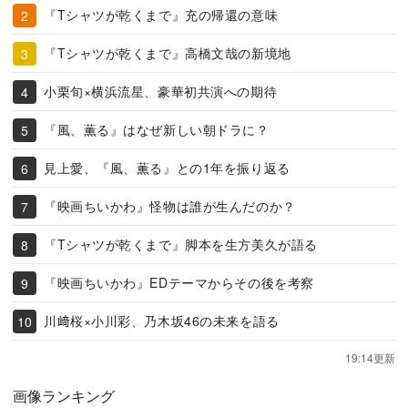
『Tシャツが乾くまで』充の帰還の意味
『Tシャツが乾くまで』高橋文哉の新境地
小栗旬×横浜流星、豪華初共演への期待
『風、薫る』はなぜ新しい朝ドラに？
見上愛、『風、薫る』との1年を振り返る
『映画ちいかわ』怪物は誰が生んだのか？
『Tシャツが乾くまで』脚本を生方美久が語る
『映画ちいかわ』EDテーマからその後を考察
川﨑桜×小川彩、乃木坂46の未来を語る
19:14更新
画像ランキング