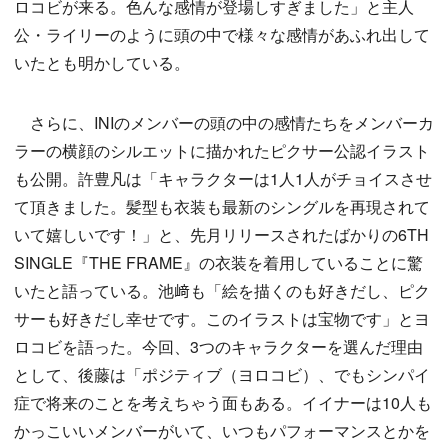
ロコビが来る。色んな感情が登場しすぎました」と主人
公・ライリーのように頭の中で様々な感情があふれ出して
いたとも明かしている。
さらに、INIのメンバーの頭の中の感情たちをメンバーカ
ラーの横顔のシルエットに描かれたピクサー公認イラスト
も公開。許豊凡は「キャラクターは1人1人がチョイスさせ
て頂きました。髪型も衣装も最新のシングルを再現されて
いて嬉しいです！」と、先月リリースされたばかりの6TH
SINGLE『THE FRAME』の衣装を着用していることに驚
いたと語っている。池﨑も「絵を描くのも好きだし、ピク
サーも好きだし幸せです。このイラストは宝物です」とヨ
ロコビを語った。今回、3つのキャラクターを選んだ理由
として、後藤は「ポジティブ（ヨロコビ）、でもシンパイ
症で将来のことを考えちゃう面もある。イイナーは10人も
かっこいいメンバーがいて、いつもパフォーマンスとかを