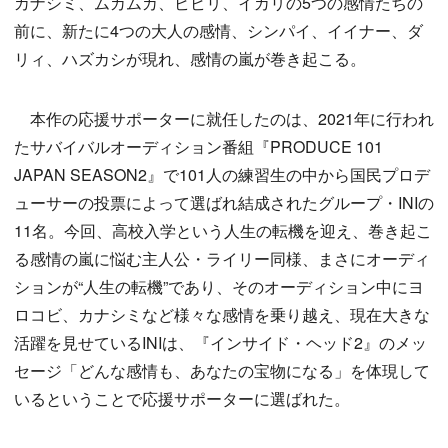
カナシミ、ムカムカ、ビビリ、イカリの5つの感情たちの
前に、新たに4つの大人の感情、シンパイ、イイナー、ダ
リィ、ハズカシが現れ、感情の嵐が巻き起こる。
本作の応援サポーターに就任したのは、2021年に行われ
たサバイバルオーディション番組『PRODUCE 101
JAPAN SEASON2』で101人の練習生の中から国民プロデ
ューサーの投票によって選ばれ結成されたグループ・INIの
11名。今回、高校入学という人生の転機を迎え、巻き起こ
る感情の嵐に悩む主人公・ライリー同様、まさにオーディ
ションが“人生の転機”であり、そのオーディション中にヨ
ロコビ、カナシミなど様々な感情を乗り越え、現在大きな
活躍を見せているINIは、『インサイド・ヘッド2』のメッ
セージ「どんな感情も、あなたの宝物になる」を体現して
いるということで応援サポーターに選ばれた。