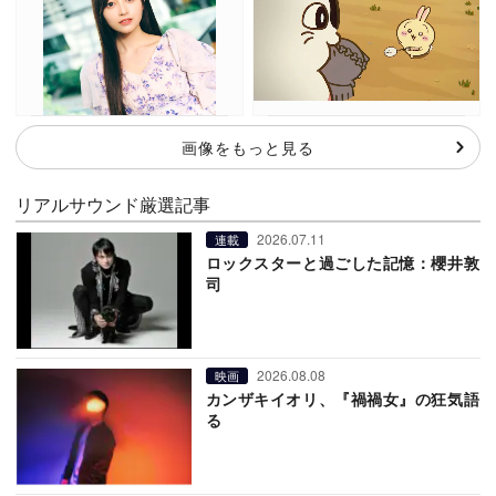
画像をもっと見る
リアルサウンド厳選記事
2026.07.11
連載
ロックスターと過ごした記憶：櫻井敦
司
2026.08.08
映画
カンザキイオリ、『禍禍女』の狂気語
る