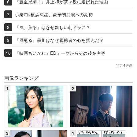
『豊臣兄弟！』井上和が茶々役に選ばれた理由
小栗旬×横浜流星、豪華初共演への期待
『風、薫る』はなぜ新しい朝ドラに？
『風薫る』黒川はなぜ視聴者の心を掴んだ？
『映画ちいかわ』EDテーマからその後を考察
11:14更新
画像ランキング