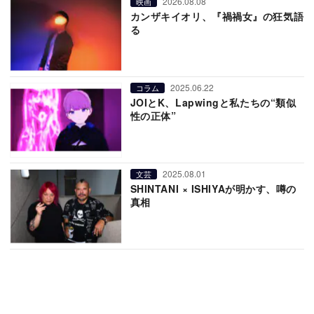
2026.08.08
映画
カンザキイオリ、『禍禍女』の狂気語
る
2025.06.22
コラム
JOIとK、Lapwingと私たちの“類似
性の正体”
2025.08.01
文芸
SHINTANI × ISHIYAが明かす、噂の
真相