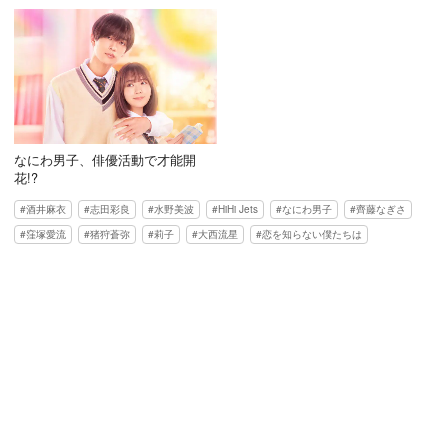
なにわ男子、俳優活動で才能開
花!?
酒井麻衣
志田彩良
水野美波
HiHi Jets
なにわ男子
齊藤なぎさ
窪塚愛流
猪狩蒼弥
莉子
大西流星
恋を知らない僕たちは