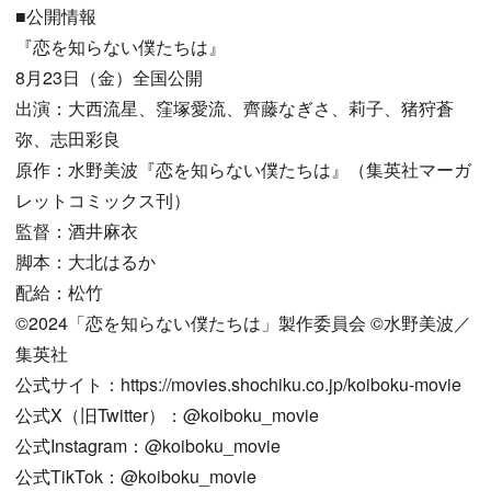
■公開情報
『恋を知らない僕たちは』
8月23日（金）全国公開
出演：大西流星、窪塚愛流、齊藤なぎさ、莉子、猪狩蒼
弥、志田彩良
原作：水野美波『恋を知らない僕たちは』（集英社マーガ
レットコミックス刊）
監督：酒井麻衣
脚本：大北はるか
配給：松竹
©️2024「恋を知らない僕たちは」製作委員会 ©️水野美波／
集英社
公式サイト：https://movies.shochiku.co.jp/koiboku-movie
公式X（旧Twitter）：@koiboku_movie
公式Instagram：@koiboku_movie
公式TikTok：@koiboku_movie