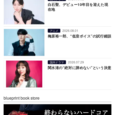
白石聖、デビュー10年目を迎えた現
在地
2026.08.01
アニメ
梅原裕一郎、“低音ボイス”の試行錯誤
2026.07.29
国内ドラマ
関水渚の“絶対に諦めない”という決意
blueprint book store