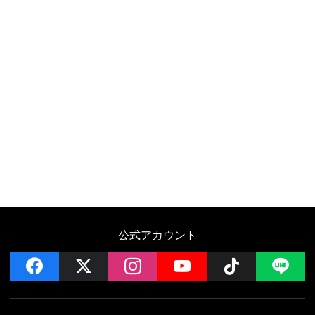
公式アカウント
facebook
x
instagram
YouTube
Follow on 
LI