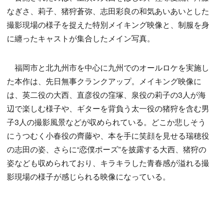
なぎさ、莉子、猪狩蒼弥、志田彩良の和気あいあいとした
撮影現場の様子を捉えた特別メイキング映像と、制服を身
に纏ったキャストが集合したメイン写真。
福岡市と北九州市を中心に九州でのオールロケを実施し
た本作は、先日無事クランクアップ。メイキング映像に
は、英二役の大西、直彦役の窪塚、泉役の莉子の3人が海
辺で楽しむ様子や、ギターを背負う太一役の猪狩を含む男
子3人の撮影風景などが収められている。どこか悲しそう
にうつむく小春役の齊藤や、本を手に笑顔を見せる瑞穂役
の志田の姿、さらに“恋僕ポーズ”を披露する大西、猪狩の
姿なども収められており、キラキラした青春感が溢れる撮
影現場の様子が感じられる映像になっている。