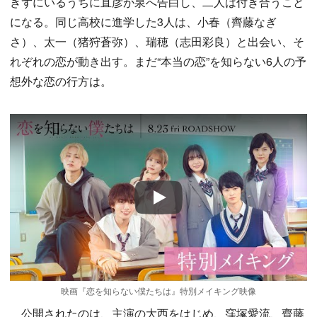
きずにいるうちに直彦が泉へ告白し、二人は付き合うこと
になる。同じ高校に進学した3人は、小春（齊藤なぎ
さ）、太一（猪狩蒼弥）、瑞穂（志田彩良）と出会い、そ
れぞれの恋が動き出す。まだ“本当の恋”を知らない6人の予
想外な恋の行方は。
Play
映画『恋を知らない僕たちは』特別メイキング映像
公開されたのは、主演の大西をはじめ、窪塚愛流、齊藤