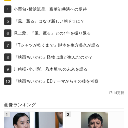
小栗旬×横浜流星、豪華初共演への期待
『風、薫る』はなぜ新しい朝ドラに？
見上愛、『風、薫る』との1年を振り返る
『Tシャツが乾くまで』脚本を生方美久が語る
『映画ちいかわ』怪物は誰が生んだのか？
川﨑桜×小川彩、乃木坂46の未来を語る
『映画ちいかわ』EDテーマからその後を考察
17:14更新
画像ランキング