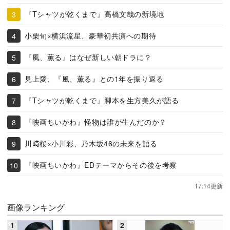
『Tシャツが乾くまで』高橋文哉の新境地
小栗旬×横浜流星、豪華初共演への期待
『風、薫る』はなぜ新しい朝ドラに？
見上愛、『風、薫る』との1年を振り返る
『Tシャツが乾くまで』脚本を生方美久が語る
『映画ちいかわ』怪物は誰が生んだのか？
川﨑桜×小川彩、乃木坂46の未来を語る
『映画ちいかわ』EDテーマからその後を考察
17:14更新
画像ランキング