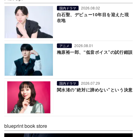
2026.08.02
国内ドラマ
白石聖、デビュー10年目を迎えた現
在地
2026.08.01
アニメ
梅原裕一郎、“低音ボイス”の試行錯誤
2026.07.29
国内ドラマ
関水渚の“絶対に諦めない”という決意
blueprint book store