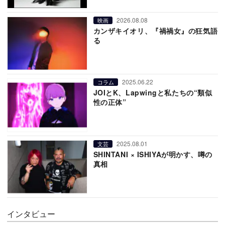
2026.08.08
映画
カンザキイオリ、『禍禍女』の狂気語
る
2025.06.22
コラム
JOIとK、Lapwingと私たちの“類似
性の正体”
2025.08.01
文芸
SHINTANI × ISHIYAが明かす、噂の
真相
インタビュー