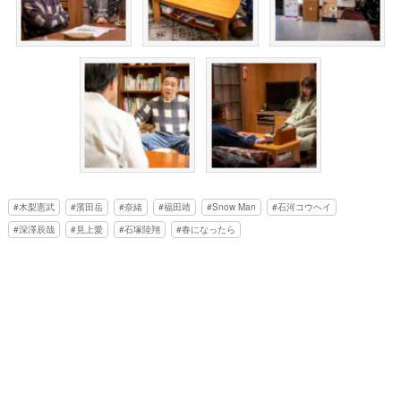
木梨憲武
濱田岳
奈緒
福田靖
Snow Man
石河コウヘイ
深澤辰哉
見上愛
石塚陸翔
春になったら