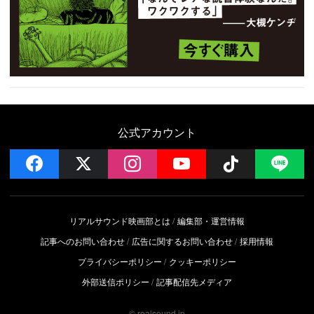
公式アカウント
facebook
x
instagram
YouTube
Follow on 
LI
リアルサウンド映画部とは
編集部・運営情報
記事へのお問い合わせ
広告に関するお問い合わせ
採用情報
プライバシーポリシー
クッキーポリシー
外部送信ポリシー
記事配信先メディア
© realsound.jp