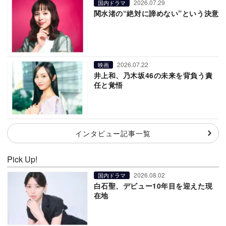
2026.07.29
国内ドラマ
関水渚の“絶対に諦めない”という決意
2026.07.22
映画
井上和、乃木坂46の未来を背負う責
任と覚悟
インタビュー記事一覧
Pick Up!
2026.08.02
国内ドラマ
白石聖、デビュー10年目を迎えた現
在地