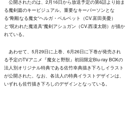
公開されたのは、2月16日から放送予定の第6話より始ま
る魔剣篇のキービジュアル。重要なキーパーソンとな
る“剛毅なる魔女”ヘルガ・ベルベット（CV.富田美憂）
と“呪われた魔道具”魔剣アシュガン（CV.西凜太朗）が描か
れている。
あわせて、5月29日に上巻、6月26日に下巻が発売され
る予定のTVアニメ『魔女と野獣』初回限定Blu-ray BOXの
法人別オリジナル特典である佐竹幸典描き下ろしイラスト
が公開された。なお、各法人の特典イラストデザインは、
いずれも佐竹描き下ろしのデザインとなっている。