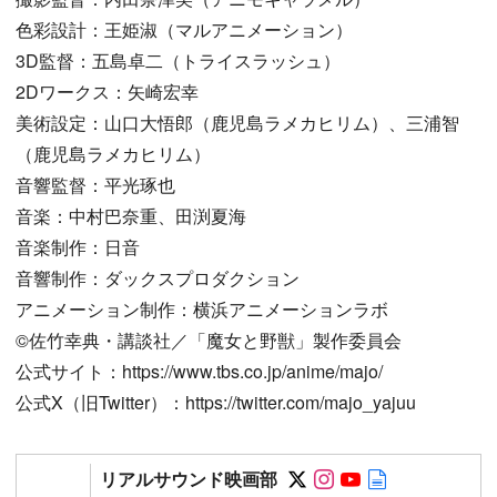
色彩設計：王姫淑（マルアニメーション）
3D監督：五島卓二（トライスラッシュ）
2Dワークス：矢崎宏幸
美術設定：山口大悟郎（鹿児島ラメカヒリム）、三浦智
（鹿児島ラメカヒリム）
音響監督：平光琢也
音楽：中村巴奈重、田渕夏海
音楽制作：日音
音響制作：ダックスプロダクション
アニメーション制作：横浜アニメーションラボ
©佐竹幸典・講談社／「魔女と野獣」製作委員会
公式サイト：https://www.tbs.co.jp/anime/majo/
公式X（旧Twitter）：https://twitter.com/majo_yajuu
Follow on SNS
Follow on SNS
Follow on SN
Author web 
リアルサウンド映画部