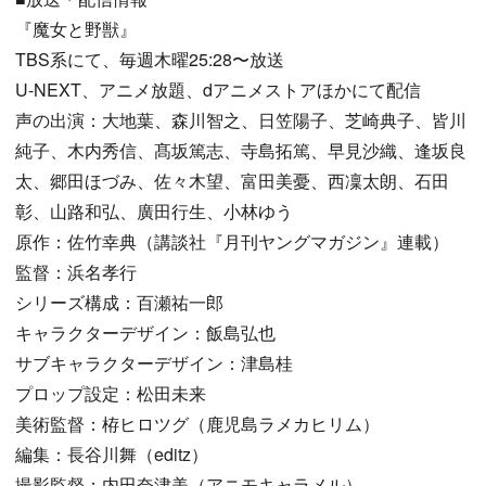
『魔女と野獣』
TBS系にて、毎週木曜25:28〜放送
U-NEXT、アニメ放題、dアニメストアほかにて配信
声の出演：大地葉、森川智之、日笠陽子、芝崎典子、皆川
純子、木内秀信、髙坂篤志、寺島拓篤、早見沙織、逢坂良
太、郷田ほづみ、佐々木望、富田美憂、西凜太朗、石田
彰、山路和弘、廣田行生、小林ゆう
原作：佐竹幸典（講談社『月刊ヤングマガジン』連載）
監督：浜名孝行
シリーズ構成：百瀬祐一郎
キャラクターデザイン：飯島弘也
サブキャラクターデザイン：津島桂
プロップ設定：松田未来
美術監督：栫ヒロツグ（鹿児島ラメカヒリム）
編集：長谷川舞（editz）
撮影監督：内田奈津美（アニモキャラメル）