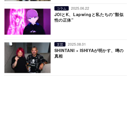
2025.06.22
コラム
JOIとK、Lapwingと私たちの“類似
性の正体”
2025.08.01
文芸
SHINTANI × ISHIYAが明かす、噂の
真相