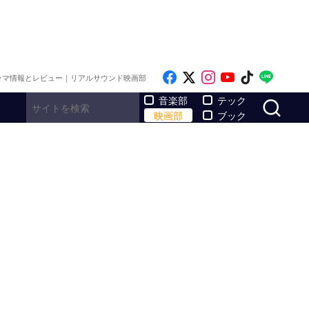
Like on Facebook
Follow on x
Follow on Inst
Follow on Y
Follow on
Follo
ラマ情報とレビュー｜リアルサウンド映画部
サ
音楽部
テック
映画部
ブック