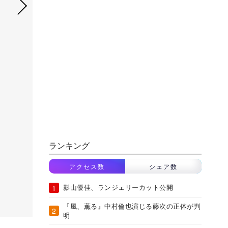
ランキング
アクセス数
シェア数
影山優佳、ランジェリーカット公開
『風、薫る』中村倫也演じる藤次の正体が判
明