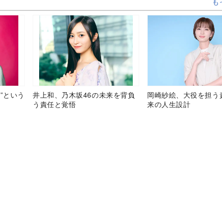
も
”という
井上和、乃木坂46の未来を背負
岡崎紗絵、大役を担う
う責任と覚悟
来の人生設計