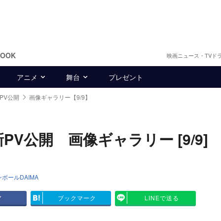
BOOK
映画ニュース・TVド
アニメ
舞台
プレゼント
PV公開
画像ギャラリー【9/9】
PV公開 画像ギャラリー [9/9]
ボールDAIMA
ア
ブックマーク
LINEで送る