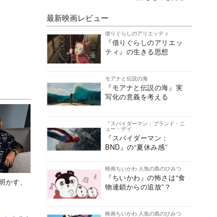
最新映画レビュー
借りぐらしのアリエッティ
『借りぐらしのアリエッ
ティ』の生きる思想
モアナと伝説の海
『モアナと伝説の海』実
写化の意義を考える
『スパイダーマン：ブランド・ニ
ュー・デイ
『スパイダーマン：
BND』の“夏休み感”
映画ちいかわ 人魚の島のひみつ
『ちいかわ』の怖さは“食
Aが明かす、
物連鎖からの追放”？
映画ちいかわ 人魚の島のひみつ