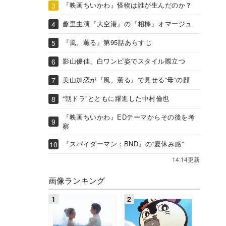
『映画ちいかわ』怪物は誰が生んだのか？
趣里主演『大空港』の『相棒』オマージュ
『風、薫る』第95話あらすじ
影山優佳、白ワンピ姿でスタイル際立つ
美山加恋が『風、薫る』で見せる“母”の顔
“朝ドラ”とともに躍進した中村倫也
『映画ちいかわ』EDテーマからその後を考
察
『スパイダーマン：BND』の“夏休み感”
14:14更新
画像ランキング