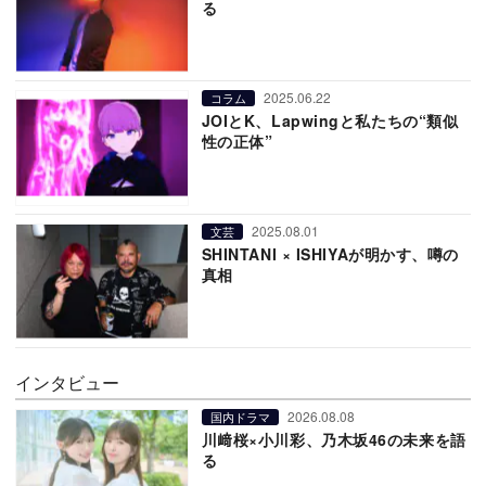
る
2025.06.22
コラム
JOIとK、Lapwingと私たちの“類似
性の正体”
2025.08.01
文芸
SHINTANI × ISHIYAが明かす、噂の
真相
インタビュー
2026.08.08
国内ドラマ
川﨑桜×小川彩、乃木坂46の未来を語
る