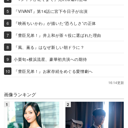
『VIVANT』第14話に宮下今日子が出演
『映画ちいかわ』が描いた“恐ろしさ”の正体
『豊臣兄弟！』井上和が茶々役に選ばれた理由
『風、薫る』はなぜ新しい朝ドラに？
小栗旬×横浜流星、豪華初共演への期待
『豊臣兄弟！』お家存続をめぐる愛憎劇へ
16:14更新
画像ランキング