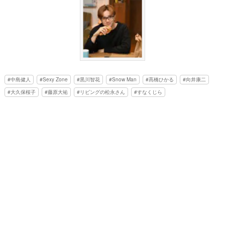
中島健人
Sexy Zone
黒川智花
Snow Man
髙橋ひかる
向井康二
大久保桜子
藤原大祐
リビングの松永さん
すなくじら