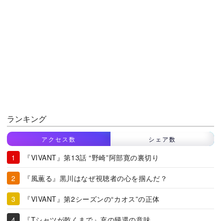
ランキング
アクセス数
シェア数
『VIVANT』第13話 “野崎”阿部寛の裏切り
『風薫る』黒川はなぜ視聴者の心を掴んだ？
『VIVANT』第2シーズンの“カオス”の正体
『Tシャツが乾くまで』充の帰還の意味