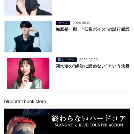
2026.08.01
アニメ
梅原裕一郎、“低音ボイス”の試行錯誤
2026.07.29
国内ドラマ
関水渚の“絶対に諦めない”という決意
blueprint book store