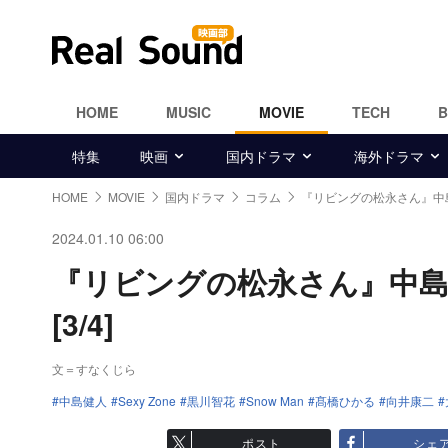
HOME
MUSIC
MOVIE
TECH
特集
映画
国内ドラマ
海外ドラマ
HOME
MOVIE
国内ドラマ
コラム
『リビングの松永さん』中
2024.01.10 06:00
『リビングの松永さん』中島
[3/4]
文＝すなくじら
中島健人
Sexy Zone
黒川智花
Snow Man
髙橋ひかる
向井康二
ポスト
シェ