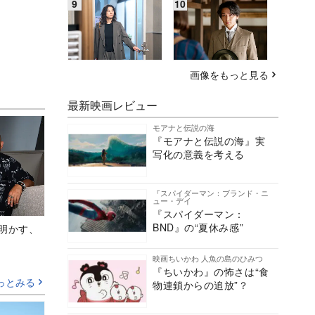
画像をもっと見る
最新映画レビュー
モアナと伝説の海
『モアナと伝説の海』実
写化の意義を考える
『スパイダーマン：ブランド・ニ
ュー・デイ
『スパイダーマン：
BND』の“夏休み感”
Aが明かす、
映画ちいかわ 人魚の島のひみつ
『ちいかわ』の怖さは“食
っとみる
物連鎖からの追放”？