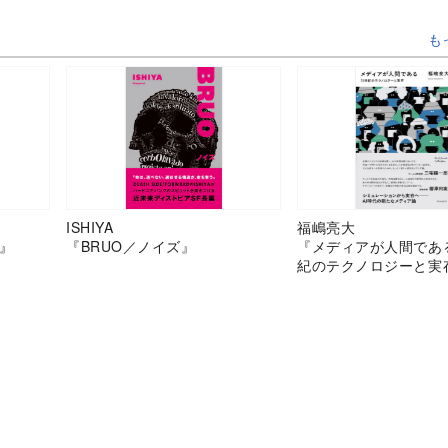
も
ISHIYA
福嶋亮大
』
『BRUO／ノイズ』
『メディアが人間であ
紀のテクノロジーと実