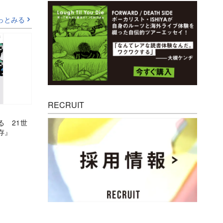
っとみる
RECRUIT
る 21世
存』