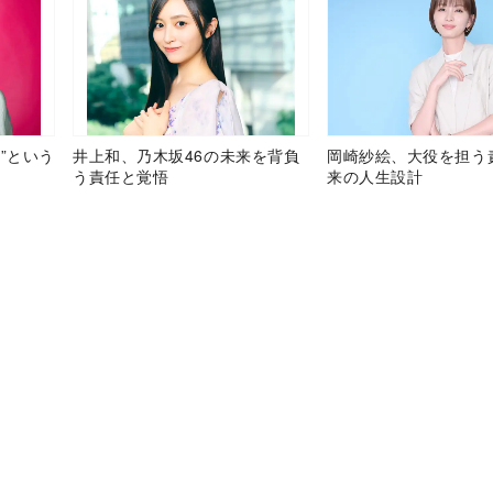
”という
井上和、乃木坂46の未来を背負
岡崎紗絵、大役を担う
う責任と覚悟
来の人生設計