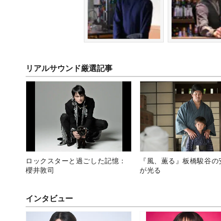
リアルサウンド厳選記事
ロックスターと過ごした記憶：
『風、薫る』板橋駿谷の
櫻井敦司
が光る
インタビュー