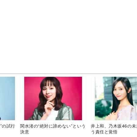
”の試行
関水渚の“絶対に諦めない”という
井上和、乃木坂46の
決意
う責任と覚悟