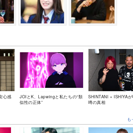
安心感
JOIとK、Lapwingと私たちの“類
SHINTANI × ISHIY
似性の正体”
噂の真相
も