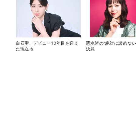
白石聖、デビュー10年目を迎え
関水渚の“絶対に諦めない
た現在地
決意