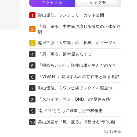
アクセス数
シェア数
影山優佳、ランジェリーカット公開
『風、薫る』中村倫也演じる藤次の正体が判
明
趣里主演『大空港』の『相棒』オマージュ
『風、薫る』第95話あらすじ
『映画ちいかわ』怪物は誰が生んだのか？
『VIVANT』花岡すみれの存在感と深まる謎
影山優佳、白ワンピ姿でスタイル際立つ
『スパイダーマン：BND』の“夏休み感”
“朝ドラ”とともに躍進した中村倫也
美山加恋が『風、薫る』で見せる“母”の顔
03:13更新