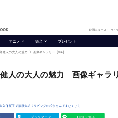
BOOK
映画ニュース・TVド
アニメ
舞台
プレゼント
島健人の大人の魅力
画像ギャラリー【3/4】
健人の大人の魅力 画像ギャラ
大久保桜子
藤原大祐
リビングの松永さん
すなくじら
ア
ブックマーク
LINEで送る