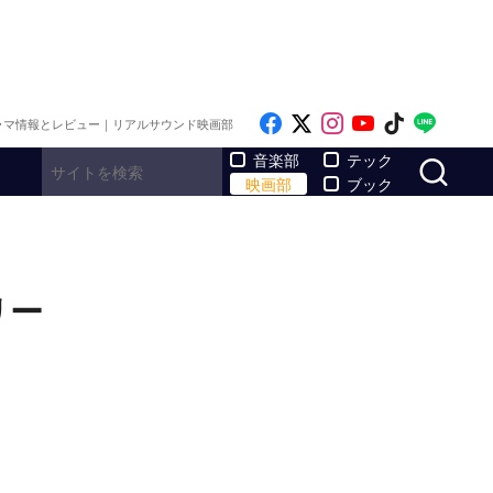
Like on Facebook
Follow on x
Follow on Inst
Follow on Y
Follow on
Follo
ラマ情報とレビュー｜リアルサウンド映画部
サ
音楽部
テック
映画部
ブック
リー