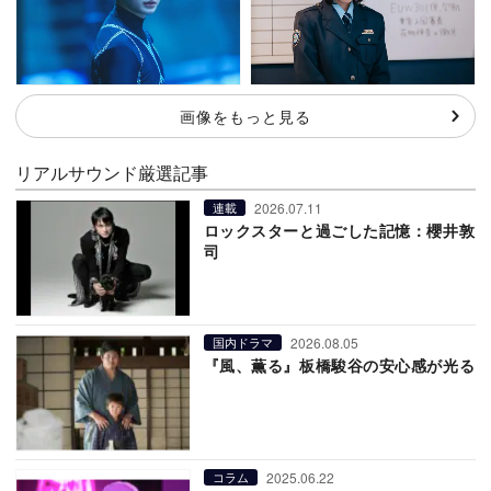
画像をもっと見る
リアルサウンド厳選記事
2026.07.11
連載
ロックスターと過ごした記憶：櫻井敦
司
2026.08.05
国内ドラマ
『風、薫る』板橋駿谷の安心感が光る
2025.06.22
コラム