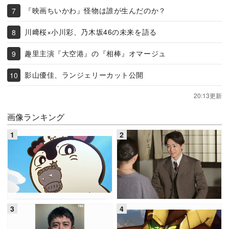
『映画ちいかわ』怪物は誰が生んだのか？
川﨑桜×小川彩、乃木坂46の未来を語る
趣里主演『大空港』の『相棒』オマージュ
影山優佳、ランジェリーカット公開
20:13更新
画像ランキング