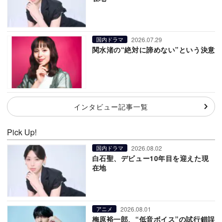
2026.07.29
国内ドラマ
関水渚の“絶対に諦めない”という決意
インタビュー記事一覧
Pick Up!
2026.08.02
国内ドラマ
白石聖、デビュー10年目を迎えた現
在地
2026.08.01
アニメ
梅原裕一郎、“低音ボイス”の試行錯誤